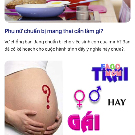
Phụ nữ chuẩn bị mang thai cần làm gì?
Vợ chồng bạn đang chuẩn bị cho việc sinh con của mình? Bạn
đã có kế hoạch cho cuộc hành trình đầy ý nghĩa này chưa?
Câu hỏi đặt ra ở đây là: “Chuẩn bị mang thai cần làm gì?” Để
giải đáp cho những băn khoăn này, bạn hãy tham khảo các
điều thú vị ở dưới đây mà Fagomom đã chia sẻ …