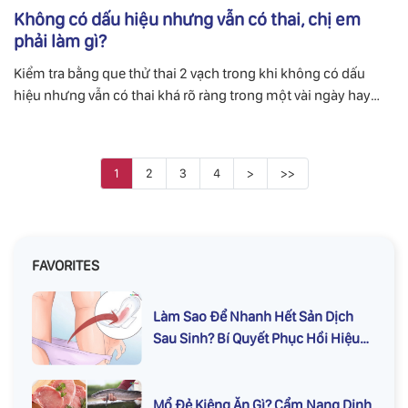
Không có dấu hiệu nhưng vẫn có thai, chị em
phải làm gì?
Kiểm tra bằng que thử thai 2 vạch trong khi không có dấu
hiệu nhưng vẫn có thai khá rõ ràng trong một vài ngày hay
một vài tháng đầu của thai kỳ cũng là điều khá dễ hiểu.
1
2
3
4
>
>>
FAVORITES
Làm Sao Để Nhanh Hết Sản Dịch
Sau Sinh? Bí Quyết Phục Hồi Hiệu
Quả
Mổ Đẻ Kiêng Ăn Gì? Cẩm Nang Dinh