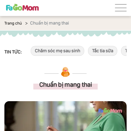
Chuẩn bị mang thai
Trang chủ
Chăm sóc mẹ sau sinh
Tắc tia sữa
Tắ
TIN TỨC:
Chuẩn bị mang thai