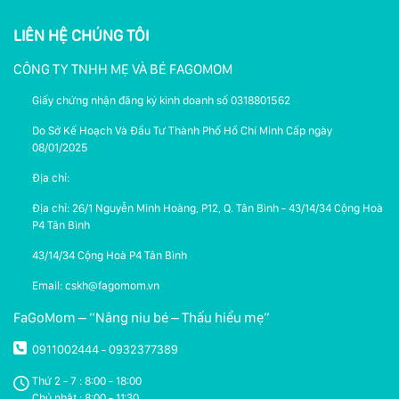
LIÊN HỆ CHÚNG TÔI
CÔNG TY TNHH MẸ VÀ BÉ FAGOMOM
Giấy chứng nhận đăng ký kinh doanh số 0318801562
Do Sở Kế Hoạch Và Đầu Tư Thành Phố Hồ Chí Minh Cấp ngày
08/01/2025
Địa chỉ:
Địa chỉ: 26/1 Nguyễn Minh Hoàng, P12, Q. Tân Bình - 43/14/34 Cộng Hoà
P4 Tân Bình
43/14/34 Cộng Hoà P4 Tân Bình
Email: cskh@fagomom.vn
FaGoMom – “Nâng niu bé – Thấu hiểu mẹ”
0911002444
0932377389
-
Thứ 2 - 7 : 8:00 - 18:00
Chủ nhật : 8:00 - 11:30