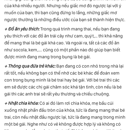
của khá nhiều người. Nhưng nếu giấc mơ đó ngược lại với ý
muốn của bạn, thì bạn cũng đừng lo lắng, những giấc mơ
ngược thường là những điều ước của bạn sẽ thành hiện thực.
+ Đồ ăn yêu thích:
Trong quá trình mang thai, nếu bạn đang
yêu thích với các đồ ăn trái cây như cam, quýt,… thì khả năng
để mang thai là bé gái khá cao. Và ngoài ra, tất cả các đồ ăn
như socola, kem,…. cũng có một phần nào đó giúp bạn biết
được mình đang mang trong bụng là bé gái.
+ Thông qua đứa trẻ khác:
Bạn đang có con nhỏ trong nhà lại
rất tốt, nếu không bạn có thể nhờ các bé khác để đoán xem
con trong bụng mình là bé trai hay bé gái. Với bé trai thì các
em sẽ được các chị gái chăm sóc khá tận tình, còn nếu là bé
gái thì các anh trai sẽ rất yêu thương và chiều chuộng.
+ Nhặt chìa khóa:
Có ai đó làm rơi chìa khóa, mẹ bầu cúi
xuống nhặt phần đầu tròn của khóa, tức là đang mang thai bé
trai, còn nếu nhặt đầu ngược lại, tức là đang mang trong mình
một bé gái. Nghe như có vẻ không được hợp lý và không có