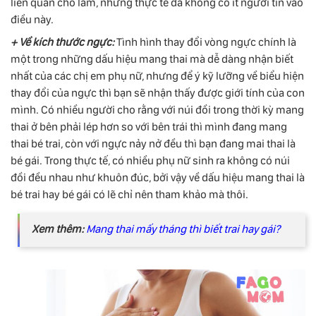
liên quan cho lắm, nhưng thực tế đã không có ít người tin vào
điều này.
+ Về kích thước ngực:
Tình hình thay đổi vòng ngực chính là
một trong những dấu hiệu mang thai mà dễ dàng nhận biết
nhất của các chị em phụ nữ, nhưng để ý kỹ lưỡng về biểu hiện
thay đổi của ngực thì bạn sẽ nhận thấy được giới tính của con
mình. Có nhiều người cho rằng với núi đồi trong thời kỳ mang
thai ở bên phải lép hơn so với bên trái thì mình đang mang
thai bé trai, còn với ngực nảy nở đều thì bạn đang mai thai là
bé gái. Trong thực tế, có nhiều phụ nữ sinh ra không có núi
đồi đều nhau như khuôn đúc, bởi vậy về dấu hiệu mang thai là
bé trai hay bé gái có lẽ chỉ nên tham khảo mà thôi.
Xem thêm:
Mang thai mấy tháng thì biết trai hay gái?