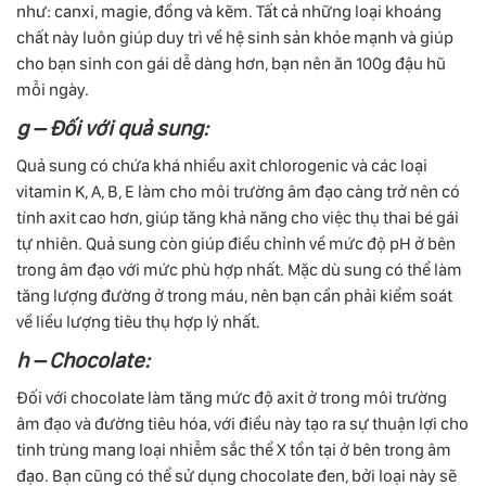
như: canxi, magie, đồng và kẽm. Tất cả những loại khoáng
chất này luôn giúp duy trì về hệ sinh sản khỏe mạnh và giúp
cho bạn sinh con gái dễ dàng hơn, bạn nên ăn 100g đậu hũ
mỗi ngày.
g – Đối với quả sung:
Quả sung có chứa khá nhiều axit chlorogenic và các loại
vitamin K, A, B, E làm cho môi trường âm đạo càng trở nên có
tính axit cao hơn, giúp tăng khả năng cho việc thụ thai bé gái
tự nhiên. Quả sung còn giúp điều chỉnh về mức độ pH ở bên
trong âm đạo với mức phù hợp nhất. Mặc dù sung có thể làm
tăng lượng đường ở trong máu, nên bạn cần phải kiểm soát
về liều lượng tiêu thụ hợp lý nhất.
h – Chocolate:
Đối với chocolate làm tăng mức độ axit ở trong môi trường
âm đạo và đường tiêu hóa, với điều này tạo ra sự thuận lợi cho
tinh trùng mang loại nhiễm sắc thể X tồn tại ở bên trong âm
đạo. Bạn cũng có thể sử dụng chocolate đen, bởi loại này sẽ