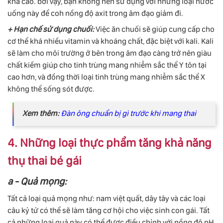
khá cao. bởi vậy, bạn không nên sử dụng với những loại nước
uống này để coh nồng độ axit trong âm đạo giảm đi.
+ Hạn chế sử dụng chuối:
Việc ăn chuối sẽ giúp cung cấp cho
cơ thể khá nhiều vitamin và khoáng chất, đặc biệt với kali. Kali
sẽ làm cho môi trường ở bên trong âm đạo càng trở nên giàu
chất kiềm giúp cho tinh trùng mang nhiễm sắc thể Y tôn tại
cao hơn, và đồng thời loại tinh trùng mang nhiễm sắc thể X
không thể sống sót được.
Xem thêm:
Đàn ông chuẩn bị gì trước khi mang thai
4. Những loại thực phẩm tăng khả năng
thụ thai bé gái
a - Quả mọng:
Tất cả loại quả mọng như: nam việt quất, dây tây và các loại
câu kỷ tử có thể sẽ làm tăng cơ hội cho việc sinh con gái. Tất
cả những loại quả này có thể được điều chỉnh với nồng độ pH