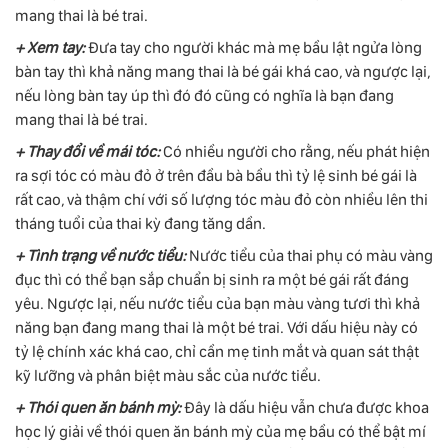
mang thai là bé trai.
+ Xem tay:
Đưa tay cho người khác mà mẹ bầu lật ngửa lòng
bàn tay thì khả năng mang thai là bé gái khá cao, và ngược lại,
nếu lòng bàn tay úp thì đó đó cũng có nghĩa là bạn đang
mang thai là bé trai.
+ Thay đổi về mái tóc:
Có nhiều người cho rằng, nếu phát hiện
ra sợi tóc có màu đỏ ở trên đầu bà bầu thì tỷ lệ sinh bé gái là
rất cao, và thậm chí với số lượng tóc màu đỏ còn nhiều lên thi
tháng tuổi của thai kỳ đang tăng dần.
+ Tình trạng về nước tiểu:
Nước tiểu của thai phụ có màu vàng
đục thì có thể bạn sắp chuẩn bị sinh ra một bé gái rất đáng
yêu. Ngược lại, nếu nước tiểu của bạn màu vàng tươi thì khả
năng bạn đang mang thai là một bé trai. Với dấu hiệu này có
tỷ lệ chính xác khá cao, chỉ cần mẹ tinh mắt và quan sát thật
kỹ lưỡng và phân biệt màu sắc của nước tiểu.
+ Thói quen ăn bánh mỳ:
Đây là dấu hiệu vẫn chưa được khoa
học lý giải về thói quen ăn bánh mỳ của mẹ bầu có thể bật mí