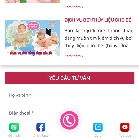
nghiệp, Dịch Vụ Hoàn Hảo,
con yêu của mình.
Xem thêm >
mang đến sự an toàn, cảm giác
yên tâm cho mẹ và bé.
DỊCH VỤ BƠI THỦY LIỆU CHO BÉ
Bạn là người mẹ thông thái,
đang muốn tìm kiếm dịch vụ bơi
thủy liệu cho bé (baby fload)
đảm bảo uy tín và chất lượng.
Xem thêm >
YÊU CẦU TƯ VẤN
Đặt lịch
Chat Face
Zalo
Youtube