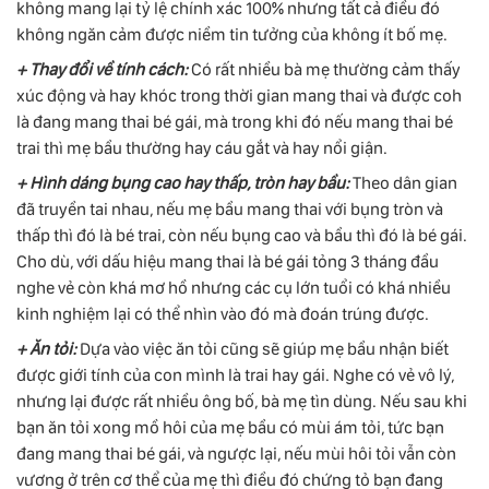
không mang lại tỷ lệ chính xác 100% nhưng tất cả điều đó
không ngăn cảm được niềm tin tưởng của không ít bố mẹ.
+ Thay đổi về tính cách:
Có rất nhiều bà mẹ thường cảm thấy
xúc động và hay khóc trong thời gian mang thai và được coh
là đang mang thai bé gái, mà trong khi đó nếu mang thai bé
trai thì mẹ bầu thường hay cáu gắt và hay nổi giận.
+ Hình dáng bụng cao hay thấp, tròn hay bầu:
Theo dân gian
đã truyền tai nhau, nếu mẹ bầu mang thai với bụng tròn và
thấp thì đó là bé trai, còn nếu bụng cao và bầu thì đó là bé gái.
Cho dù, với dấu hiệu mang thai là bé gái tỏng 3 tháng đầu
nghe vẻ còn khá mơ hồ nhưng các cụ lớn tuổi có khá nhiều
kinh nghiệm lại có thể nhìn vào đó mà đoán trúng được.
+ Ăn tỏi:
Dựa vào việc ăn tỏi cũng sẽ giúp mẹ bầu nhận biết
được giới tính của con mình là trai hay gái. Nghe có vẻ vô lý,
nhưng lại được rất nhiều ông bố, bà mẹ tìn dùng. Nếu sau khi
bạn ăn tỏi xong mồ hôi của mẹ bầu có mùi ám tỏi, tức bạn
đang mang thai bé gái, và ngược lại, nếu mùi hôi tỏi vẫn còn
vương ở trên cơ thể của mẹ thì điều đó chứng tỏ bạn đang