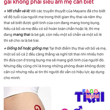
gái không phải siêu âm mẹ cần biết
+ Với chẵn và lẻ:
Với các truyền thuyết của Mayans đã cho biết
về độ tuổi của người mẹ trong thời gian thụ thai và năm thụ
thai sẽ biết được giới tính của con đang mang trong bụng.
Nếu cả bố và mẹ đều có số hoàn toàn chẵn hoặc lẻ, thì mẹ
đang
mang thai
là bé gái, còn nếu một số chẵn và một số lẻ
thì sẽ cho ra là bé trai.
+ Giống bố hoặc giống mẹ:
Tại thời điểm thụ thai với bố và mẹ,
một số số cả 2 đều căng thẳng và nghĩ tới thai nhi nhiều hơn
thì đứa con ở trong bụng mẹ sẽ mang giới tính của người đó.
Nhưng đây cũng chỉ là trong những phỏng đoán không được
căn cứ nhưng nếu ai tin thì người đó vẫn có hiệu lực áp dụng
cho mình.