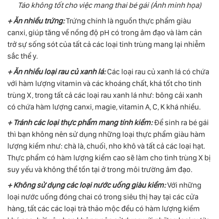
Táo không tốt cho việc mang thai bé gái (Ảnh minh họa)
+ Ăn nhiều trứng:
Trứng chính là nguồn thực phẩm giàu
canxi, giúp tăng về nồng độ pH có trong âm đạo và làm cản
trở sự sống sót của tất cả các loại tinh trùng mang lại nhiễm
sắc thể y.
+ Ăn nhiều loại rau củ xanh lá:
Các loại rau củ xanh lá có chứa
với hàm lượng vitamin và các khoáng chất, khá tốt cho tinh
trùng X, trong tất cả các loại rau xanh lá như: bông cải xanh
có chứa hàm lượng canxi, magie, vitamin A, C, K khá nhiều.
+ Tránh các loại thực phẩm mang tính kiềm:
Để sinh ra bé gái
thì bạn không nên sử dụng những loại thực phẩm giàu hàm
lượng kiềm như: chà là, chuối, nho khô và tất cả các loại hạt.
Thực phẩm có hàm lượng kiểm cao sẽ làm cho tình trùng X bị
suy yếu và không thể tồn tại ở trong môi trường âm đạo.
+ Không sử dụng các loại nước uống giàu kiềm:
Với những
loại nước uống đóng chai có trong siêu thị hay tại các cửa
hàng, tất các các loại trà thảo mộc đều có hàm lượng kiềm