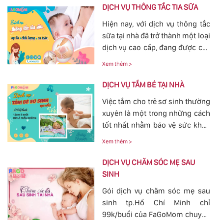
DỊCH VỤ THÔNG TẮC TIA SỮA
Hiện nay, với dịch vụ thông tắc
sữa tại nhà đã trở thành một loại
dịch vụ cao cấp, đang được các
mẹ đặc biệt quan tâm, bởi tình
Xem thêm >
trạng tắc tia sữa sau sinh khá
phổ biến. Với việc thông tắc tia
DỊCH VỤ TẮM BÉ TẠI NHÀ
sữa sẽ giúp các mẹ nhanh
Việc tắm cho trẻ sơ sinh thường
chóng thông tia sữa, giảm bớt
xuyên là một trong những cách
các cơn đau cương cứng tại
tốt nhất nhằm bảo vệ sức khỏe
vùng bầu vú, đảm bảo cho
cho bé yêu tránh khỏi các nguy
nguồn sữa về đều cho bé bú.
Xem thêm >
hiểm ở bên ngoài tác động vào.
Bởi vậy, nhu cầu tắm cho trẻ sơ
DỊCH VỤ CHĂM SÓC MẸ SAU
sinh ngày càn lớn, với dịch vụ
SINH
tắm cho trẻ sơ sinh tại của
Gói dịch vụ chăm sóc mẹ sau
FaGoMom cung cấp tới các mẹ
sinh tp.Hồ Chí Minh chỉ
không cần phải lo nghĩ về
99k/buổi của FaGoMom chuyên
chuyện massage và tắm cho