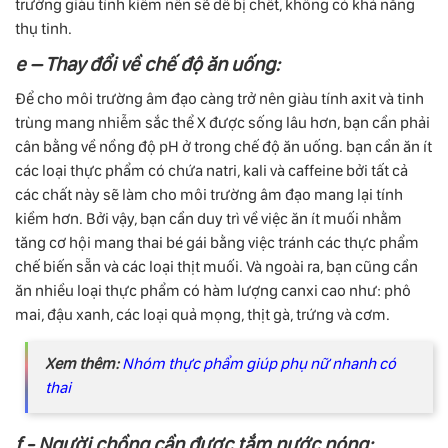
trường giàu tính kiềm nên sẽ dễ bị chết, không có khả năng
thụ tinh.
e – Thay đổi về chế độ ăn uống:
Để cho môi trường âm đạo càng trở nên giàu tính axit và tinh
trùng mang nhiễm sắc thể X được sống lâu hơn, bạn cần phải
cân bằng về nồng độ pH ở trong chế độ ăn uống. bạn cần ăn ít
các loại thực phẩm có chứa natri, kali và caffeine bởi tất cả
các chất này sẽ làm cho môi trường âm đạo mang lại tính
kiềm hơn. Bởi vậy, bạn cần duy trì về việc ăn ít muối nhằm
tăng cơ hội mang thai bé gái bằng việc tránh các thực phẩm
chế biến sẵn và các loại thịt muối. Và ngoài ra, bạn cũng cần
ăn nhiều loại thực phẩm có hàm lượng canxi cao như: phô
mai, đậu xanh, các loại quả mọng, thịt gà, trứng và cơm.
Xem thêm:
Nhóm thực phẩm giúp phụ nữ nhanh có
thai
f - Người chồng cần được tắm nước nóng: