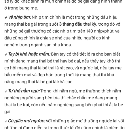
số lý do khác sinh ra mụn chính là do bé gái đang hình thành
ở trong bụng mẹ.
+ Về nhịp tim:
Nhịp tim chính là một trong những dấu hiệu
mang thai bé gái trong suốt
3 tháng đầu thai kỳ
. trong đó với
những bé gái thường có các nhịp tim trên 140 nhịp/phút, và
đâu cũng chính là chia sẻ nhỏ của nhiều người có kinh
nghệm trong ngành sản phụ khoa.
+ Tay bị khô hoặc mềm:
Bàn tay có thể tiết lộ ra cho bạn biết
mình đang mang thai bé trai hay bé gái, nếu thấy tay khô thì
cơ hội mang thai là bé trai là rất cao, và ngược lại, nếu tay mẹ
bầu mềm mại và đẹp hơn trong thời kỳ mang thai thì khả
năng mang thai là bé gái là khá cao.
+ Tư thế nằm ngủ:
Trong khi nằm ngủ, mẹ thường thích nằm
nghiêng người sang bên tría thì chắc chắn mẹ đang mang
thai là bé trai, còn nếu nằm nghiêng sang bên phải thì ắt là bé
gái.
+ Có giấc mơ ngược:
Với những giấc mơ thường ngược lại với
những gì đang diễn ra trong thực tế, đó cũng chính là niềm tin