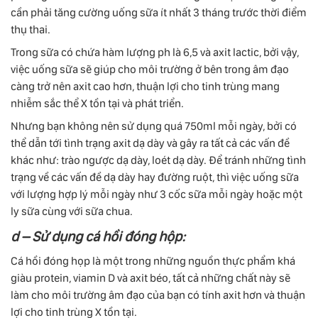
cần phải tăng cường uống sữa ít nhất 3 tháng trước thời điểm
thụ thai.
Trong sữa có chứa hàm lượng ph là 6,5 và axit lactic, bởi vậy,
việc uống sữa sẽ giúp cho môi trường ở bên trong âm đạo
càng trở nên axit cao hơn, thuận lợi cho tinh trùng mang
nhiễm sắc thể X tồn tại và phát triển.
Nhưng bạn không nên sử dụng quá 750ml mỗi ngày, bởi có
thể dẫn tới tình trạng axit dạ dày và gây ra tất cả các vấn đề
khác như: trào ngược dạ dày, loét dạ dày. Để tránh những tình
trạng về các vấn đề dạ dày hay đường ruột, thì việc uống sữa
với lượng hợp lý mỗi ngày như 3 cốc sữa mỗi ngày hoặc một
ly sữa cùng với sữa chua.
d – Sử dụng cá hồi đóng hộp:
Cá hồi đóng họp là một trong những nguồn thực phẩm khá
giàu protein, viamin D và axit béo, tất cả những chất này sẽ
làm cho môi trường âm đạo của bạn có tính axit hơn và thuận
lợi cho tinh trùng X tồn tại.