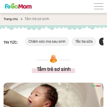
Tắm trẻ sơ sinh
Trang chủ
Chăm sóc mẹ sau sinh
Tắc tia sữa
Tắ
TIN TỨC:
Tắm trẻ sơ sinh