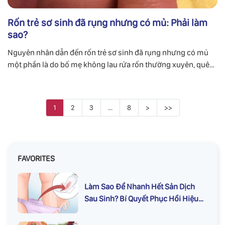
Rốn trẻ sơ sinh đã rụng nhưng có mủ: Phải làm
sao?
Nguyên nhân dẫn đến rốn trẻ sơ sinh đã rụng nhưng có mủ
một phần là do bố mẹ không lau rửa rốn thường xuyên, quên
vệ sinh tay sạch sẽ trước khi rửa cuống rốn.
1
2
3
...
8
>
>>
FAVORITES
Làm Sao Để Nhanh Hết Sản Dịch
Sau Sinh? Bí Quyết Phục Hồi Hiệu
Quả