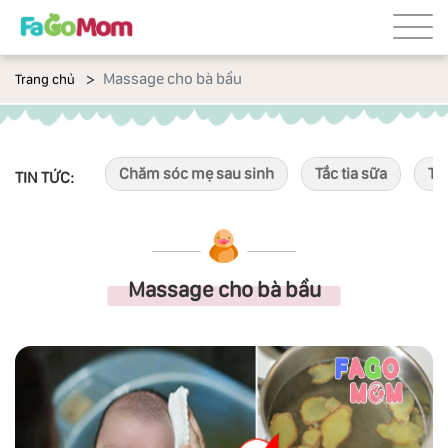
Massage cho bà bầu
Trang chủ
Chăm sóc mẹ sau sinh
Tắc tia sữa
Tắ
TIN TỨC:
Massage cho bà bầu