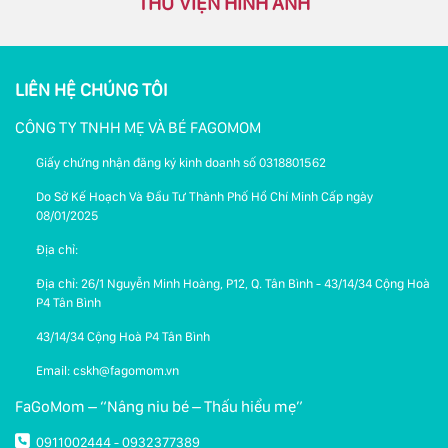
THƯ VIỆN HÌNH ẢNH
LIÊN HỆ CHÚNG TÔI
CÔNG TY TNHH MẸ VÀ BÉ FAGOMOM
Giấy chứng nhận đăng ký kinh doanh số 0318801562
Do Sở Kế Hoạch Và Đầu Tư Thành Phố Hồ Chí Minh Cấp ngày
08/01/2025
Địa chỉ:
Địa chỉ: 26/1 Nguyễn Minh Hoàng, P12, Q. Tân Bình - 43/14/34 Cộng Hoà
P4 Tân Bình
43/14/34 Cộng Hoà P4 Tân Bình
Email: cskh@fagomom.vn
FaGoMom – “Nâng niu bé – Thấu hiểu mẹ”
0911002444
0932377389
-