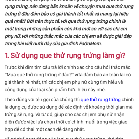
rụng trứng, nên đang băn khoăn về chuyện mua que thử rụng
trứng ở đâu đảm bảo có giá thành tốt nhất và mang lại hiệu
quả nhất? Bởi trên thực tế, với que thử rụng trứng chính là
một trong những sản phẩm còn khá mới so với các chị em
phụ nữ, với những thắc mắc của các chị em sẽ được giải đáp
trong bài viết dưới đây của gia đình FaGoMom.
1. Sử dụng que thử rụng trứng làm gì?
Trước khi đim tìm câu trả lời chính xác cho câu hỏi thắc mắc:
“Mua que thử rụng trứng ở đâu?” vừa đảm bảo an toàn lại có
giá thành rẻ nhất, thì các chị em phụ nữ cùng tìm hiểu về
công dụng của loại sản phẩm hữu hiệu này nhé.
Theo đúng với tên gọi của chúng thì
que thử rụng trứng
chính
là dụng cụ được sử dụng để xác định về khoảng thời gian mà
trứng sẽ rụng. Và từ đó, giúp cho các chị em phụ nữ nhận
diện được việc lựa chọn thời cơ chính muồi trong việc giao
hợp để có thai một cách dễ dàng nhất.