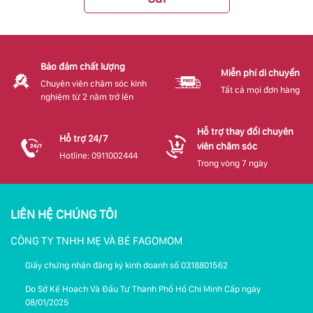
Bảo đảm chất lượng
Miễn phí di chuyển
Chuyên viên chăm sóc kinh
Tất cả mọi đơn hàng
nghiệm từ 2 năm trở lên
Hỗ trợ thay đổi chuyên
Hỗ trợ 24/7
viên chăm sóc
Hotline: 0911002444
Trong vòng 7 ngày
LIÊN HỆ CHÚNG TÔI
CÔNG TY TNHH MẸ VÀ BÉ FAGOMOM
Giấy chứng nhận đăng ký kinh doanh số 0318801562
Do Sở Kế Hoạch Và Đầu Tư Thành Phố Hồ Chí Minh Cấp ngày
08/01/2025