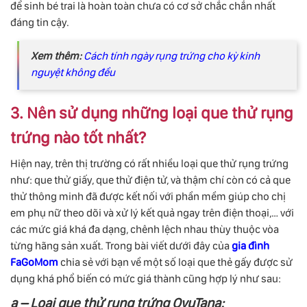
để sinh bé trai là hoàn toàn chưa có cơ sở chắc chắn nhất
đáng tin cậy.
Xem thêm:
Cách tính ngày rụng trứng cho kỳ kinh
nguyệt không đều
3. Nên sử dụng những loại que thử rụng
trứng nào tốt nhất?
Hiện nay, trên thị trường có rất nhiều loại que thử rụng trứng
như: que thử giấy, que thử điện tử, và thậm chí còn có cả que
thử thông minh đã được kết nối với phần mềm giúp cho chị
em phụ nữ theo dõi và xử lý kết quả ngay trên điện thoại,… với
các mức giá khá đa dạng, chênh lệch nhau thùy thuộc vòa
từng hãng sản xuất. Trong bài viết dưới đây của
gia đình
FaGoMom
chia sẻ với bạn về một số loại que thẻ gấy được sử
dụng khá phổ biến có mức giá thành cũng hợp lý như sau:
a – Loại que thử rụng trứng OvuTana: