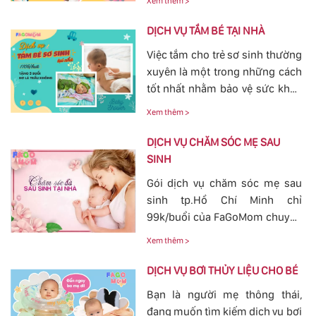
Xem thêm >
trạng tắc tia sữa sau sinh khá
phổ biến. Với việc thông tắc tia
DỊCH VỤ TẮM BÉ TẠI NHÀ
sữa sẽ giúp các mẹ nhanh
Việc tắm cho trẻ sơ sinh thường
chóng thông tia sữa, giảm bớt
xuyên là một trong những cách
các cơn đau cương cứng tại
tốt nhất nhằm bảo vệ sức khỏe
vùng bầu vú, đảm bảo cho
cho bé yêu tránh khỏi các nguy
nguồn sữa về đều cho bé bú.
Xem thêm >
hiểm ở bên ngoài tác động vào.
Bởi vậy, nhu cầu tắm cho trẻ sơ
DỊCH VỤ CHĂM SÓC MẸ SAU
sinh ngày càn lớn, với dịch vụ
SINH
tắm cho trẻ sơ sinh tại của
Gói dịch vụ chăm sóc mẹ sau
FaGoMom cung cấp tới các mẹ
sinh tp.Hồ Chí Minh chỉ
không cần phải lo nghĩ về
99k/buổi của FaGoMom chuyên
chuyện massage và tắm cho
nghiệp, Dịch Vụ Hoàn Hảo,
con yêu của mình.
Xem thêm >
mang đến sự an toàn, cảm giác
yên tâm cho mẹ và bé.
DỊCH VỤ BƠI THỦY LIỆU CHO BÉ
Bạn là người mẹ thông thái,
đang muốn tìm kiếm dịch vụ bơi