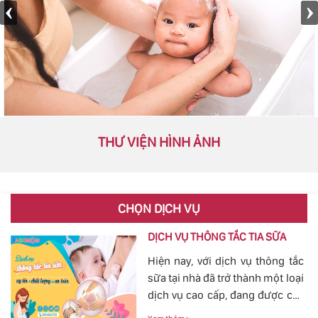
THƯ VIỆN HÌNH ẢNH
CHỌN DỊCH VỤ
DỊCH VỤ THÔNG TẮC TIA SỮA
Hiện nay, với dịch vụ thông tắc
sữa tại nhà đã trở thành một loại
dịch vụ cao cấp, đang được các
mẹ đặc biệt quan tâm, bởi tình