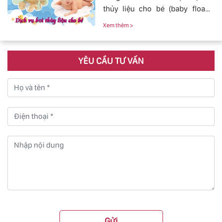
thủy liệu cho bé (baby fload)
đảm bảo uy tín và chất lượng.
Xem thêm >
YÊU CẦU TƯ VẤN
Gửi