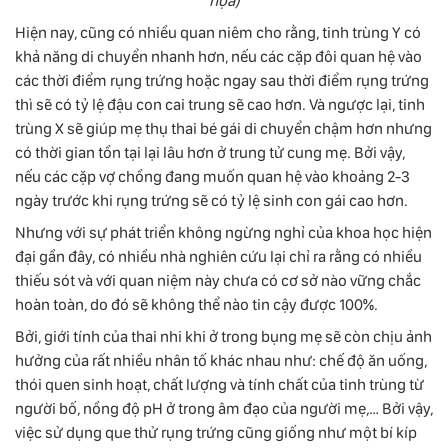
họa)
Hiện nay, cũng có nhiều quan niêm cho rằng, tinh trùng Y có
khả năng di chuyển nhanh hơn, nếu các cặp đôi quan hệ vào
các thời điểm rụng trứng hoặc ngay sau thời điểm rụng trứng
thì sẽ có tỷ lệ đậu con cai trung sẽ cao hơn. Và ngược lại, tinh
trùng X sẽ giúp mẹ thụ thai bé gái di chuyển chậm hơn nhưng
có thời gian tồn tại lại lâu hơn ở trung tử cung mẹ. Bởi vậy,
nếu các cặp vợ chồng đang muốn quan hệ vào khoảng 2-3
ngày trước khi rụng trứng sẽ có tỷ lệ sinh con gái cao hơn.
Nhưng với sự phát triển không ngừng nghỉ của khoa học hiện
đại gần đây, có nhiều nhà nghiên cứu lại chỉ ra rằng có nhiều
thiếu sót và với quan niệm này chưa có cơ sở nào vững chắc
hoàn toàn, do đó sẽ không thể nào tin cậy được 100%.
Bởi, giới tính của thai nhi khi ở trong bụng mẹ sẽ còn chịu ảnh
hưởng của rất nhiều nhân tố khác nhau như: chế độ ăn uống,
thói quen sinh hoạt, chất lượng và tính chất của tinh trùng từ
người bố, nồng độ pH ở trong âm đạo của người mẹ,… Bởi vậy,
việc sử dụng que thử rụng trứng cũng giống như một bí kíp