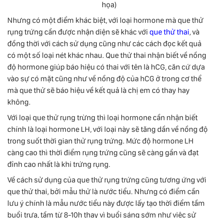
họa)
Nhưng có một điểm khác biệt, với loại hormone mà que thử
rụng trứng cần được nhận diện sẽ khác với
que thử thai
, và
đồng thời với cách sử dụng cũng như các cách đọc kết quả
có một số loại nét khác nhau. Que thử thai nhận biết về nồng
độ hormone giúp báo hiệu có thai với tên là hCG, căn cứ dựa
vào sự có mặt cũng như về nồng độ của hCG ở trong cơ thể
mà que thử sẽ báo hiệu về kết quả là chị em có thay hay
không.
Với loại que thử rụng trừng thì loại hormone cần nhận biết
chính là loại hormone LH, với loại này sẽ tăng dần về nồng độ
trong suốt thời gian thử rụng trứng. Mức độ hormone LH
càng cao thì thời điểm rụng trứng cũng sẽ càng gần và đạt
đỉnh cao nhất là khi trứng rụng.
Về cách sử dụng của que thử rụng trứng cũng tương ứng với
que thử thai, bởi mẫu thử là nước tiểu. Nhưng có điểm cần
lưu ý chính là mẫu nước tiểu này được lấy tạo thời điểm tầm
buổi trưa, tầm từ 8-10h thay vì buổi sáng sớm như việc sử