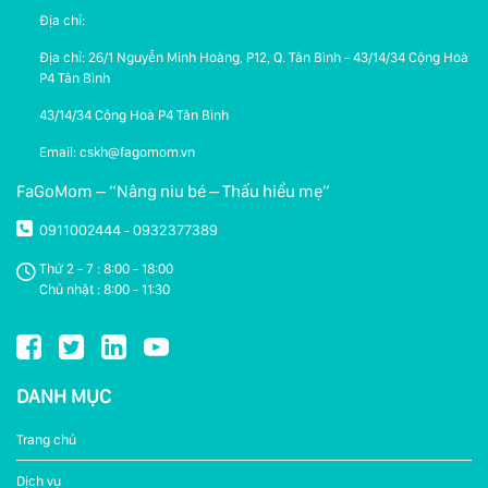
Địa chỉ:
Địa chỉ: 26/1 Nguyễn Minh Hoàng, P12, Q. Tân Bình - 43/14/34 Cộng Hoà
P4 Tân Bình
43/14/34 Cộng Hoà P4 Tân Bình
Email: cskh@fagomom.vn
FaGoMom – “Nâng niu bé – Thấu hiểu mẹ”
0911002444
0932377389
-
Thứ 2 - 7 : 8:00 - 18:00
Chủ nhật : 8:00 - 11:30
DANH MỤC
Trang chủ
Dịch vụ