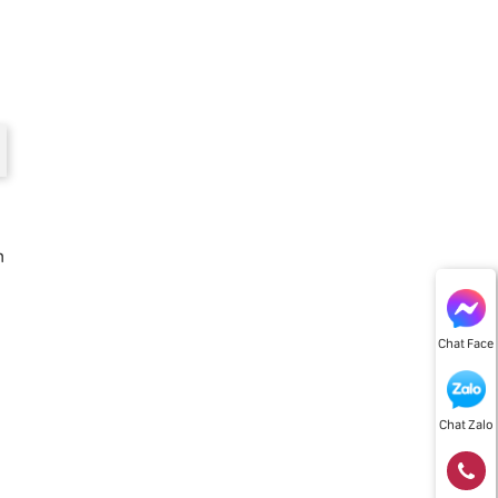
n
Chat Face
Chat Zalo