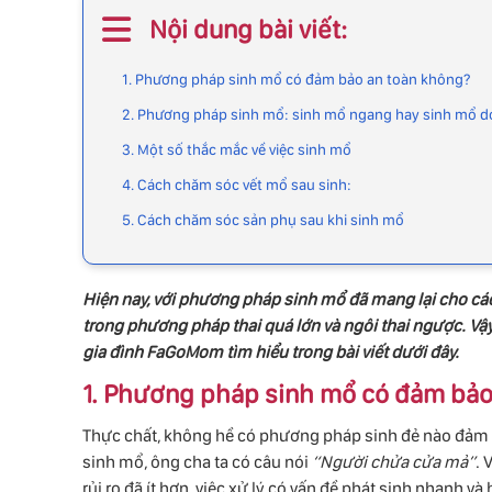
Nội dung bài viết:
1. Phương pháp sinh mổ có đảm bảo an toàn không?
2. Phương pháp sinh mổ: sinh mổ ngang hay sinh mổ d
3. Một số thắc mắc về việc sinh mổ
4. Cách chăm sóc vết mổ sau sinh:
5. Cách chăm sóc sản phụ sau khi sinh mổ
Hiện nay, với phương pháp sinh mổ đã mang lại cho các
trong phương pháp thai quá lớn và ngôi thai ngược. V
gia đình FaGoMom tìm hiểu trong bài viết dưới đây.
1. Phương pháp sinh mổ có đảm bảo
Thực chất, không hề có phương pháp sinh đẻ nào đảm b
sinh mổ, ông cha ta có câu nói
“Người chửa cửa mả”
. 
rủi ro đã ít hơn, việc xử lý có vấn đề phát sinh nhanh và