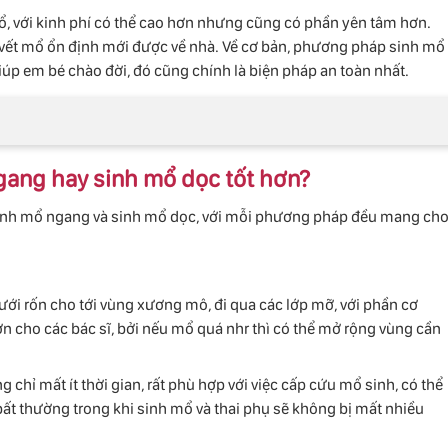
ổ, với kinh phí có thể cao hơn nhưng cũng có phần yên tâm hơn.
vết mổ ổn định mới được về nhà. Về cơ bản, phương pháp sinh mổ
iúp em bé chào đời, đó cũng chính là biện pháp an toàn nhất.
gang hay sinh mổ dọc tốt hơn?
 sinh mổ ngang và sinh mổ dọc, với mỗi phương pháp đều mang ch
 dưới rốn cho tới vùng xương mô, đi qua các lớp mỡ, với phần cơ
n cho các bác sĩ, bởi nếu mổ quá nhr thì có thể mở rộng vùng cần
chỉ mất ít thời gian, rất phù hợp với việc cấp cứu mổ sinh, có thể
ất thường trong khi sinh mổ và thai phụ sẽ không bị mất nhiều