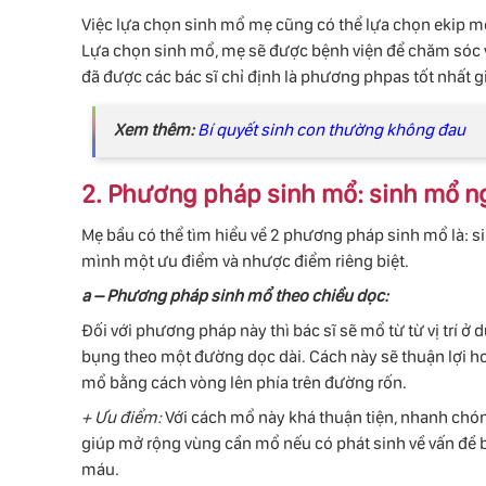
Việc lựa chọn sinh mổ mẹ cũng có thể lựa chọn ekip m
Lựa chọn sinh mổ, mẹ sẽ được bệnh viện để chăm sóc 
đã được các bác sĩ chỉ định là phương phpas tốt nhất g
Xem thêm:
Bí quyết sinh con thường không đau
2. Phương pháp sinh mổ: sinh mổ n
Mẹ bầu có thể tìm hiểu về 2 phương pháp sinh mổ là:
mình một ưu điểm và nhược điểm riêng biệt.
a – Phương pháp sinh mổ theo chiều dọc:
Đối với phương pháp này thì bác sĩ sẽ mổ từ từ vị trí ở
bụng theo một đường dọc dài. Cách này sẽ thuận lợi hơ
mổ bằng cách vòng lên phía trên đường rốn.
+ Ưu điểm:
Với cách mổ này khá thuận tiện, nhanh chóng 
giúp mở rộng vùng cần mổ nếu có phát sinh về vấn đề b
máu.