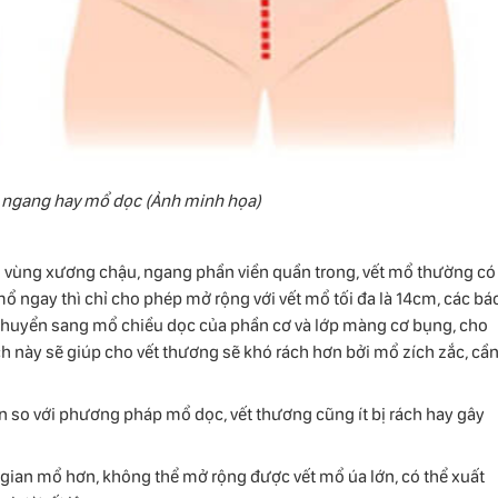
ngang hay mổ dọc (Ảnh minh họa)
vùng xương chậu, ngang phần viền quần trong, vết mổ thường có
ổ ngay thì chỉ cho phép mở rộng với vết mổ tối đa là 14cm, các bá
ó chuyển sang mổ chiều dọc của phần cơ và lớp màng cơ bụng, cho
ch này sẽ giúp cho vết thương sẽ khó rách hơn bởi mổ zích zắc, cầ
 so với phương pháp mổ dọc, vết thương cũng ít bị rách hay gây
gian mổ hơn, không thể mở rộng được vết mổ úa lớn, có thể xuất