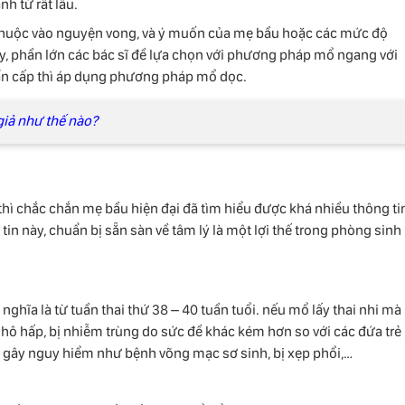
h từ rất lâu.
y thuộc vào nguyện vong, và ý muốn của mẹ bầu hoặc các mức độ
y, phần lớn các bác sĩ đề lựa chọn với phương pháp mổ ngang với
hẩn cấp thì áp dụng phương pháp mổ dọc.
giả như thế nào?
thì chắc chắn mẹ bầu hiện đại đã tìm hiểu được khá nhiều thông ti
in này, chuẩn bị sẵn sàn về tâm lý là một lợi thế trong phòng sinh
nghĩa là từ tuần thai thứ 38 – 40 tuần tuổi. nếu mổ lấy thai nhi mà
 hô hấp, bị nhiễm trùng do sức đề khác kém hơn so với các đứa trẻ
g gây nguy hiểm như bệnh võng mạc sơ sinh, bị xẹp phổi,…