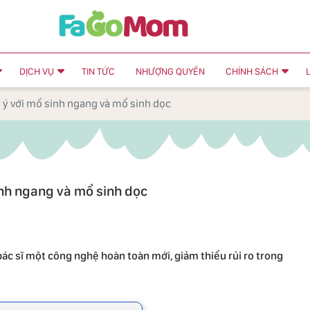
DỊCH VỤ
TIN TỨC
NHƯỢNG QUYỀN
CHÍNH SÁCH
 ý với mổ sinh ngang và mổ sinh dọc
inh ngang và mổ sinh dọc
ác sĩ một công nghệ hoàn toàn mới, giảm thiểu rủi ro trong