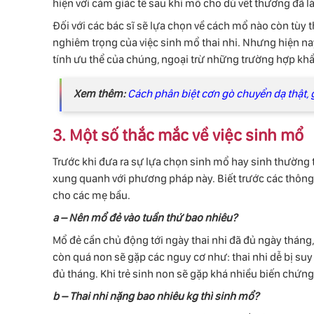
hiện với cảm giác tê sau khi mổ cho dù vết thương đã làn
Đối với các bác sĩ sẽ lựa chọn về cách mổ nào còn tù
nghiêm trọng của việc sinh mổ thai nhi. Nhưng hiện na
tính ưu thể của chúng, ngoại trừ những trường hợp k
Xem thêm:
Cách phân biệt cơn gò chuyển dạ thật, 
3. Một số thắc mắc về việc sinh mổ
Trước khi đưa ra sự lựa chọn sinh mổ hay sinh thường 
xung quanh với phương pháp này. Biết trước các thông t
cho các mẹ bầu.
a – Nên mổ đẻ vào tuần thứ bao nhiêu?
Mổ đẻ cần chủ động tới ngày thai nhi đã đủ ngày tháng, 
còn quá non sẽ gặp các nguy cơ như: thai nhi dễ bị suy
đủ tháng. Khi trẻ sinh non sẽ gặp khá nhiều biến chứn
b – Thai nhi nặng bao nhiêu kg thì sinh mổ?