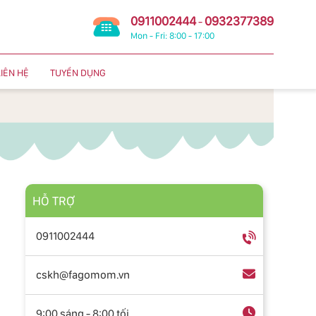
0911002444
0932377389
-
Mon - Fri: 8:00 - 17:00
LIÊN HỆ
TUYỂN DỤNG
HỖ TRỢ
0911002444
cskh@fagomom.vn
9:00 sáng - 8:00 tối