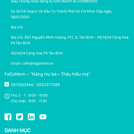
Giấy chứng nhận đăng ký kinh doanh số 0318801562
Do Sở Kế Hoạch Và Đầu Tư Thành Phố Hồ Chí Minh Cấp ngày
08/01/2025
Địa chỉ:
Địa chỉ: 26/1 Nguyễn Minh Hoàng, P12, Q. Tân Bình - 43/14/34 Cộng Hoà
P4 Tân Bình
43/14/34 Cộng Hoà P4 Tân Bình
Email: cskh@fagomom.vn
FaGoMom – “Nâng niu bé – Thấu hiểu mẹ”
0911002444
0932377389
-
Thứ 2 - 7 : 8:00 - 18:00
Chủ nhật : 8:00 - 11:30
DANH MỤC