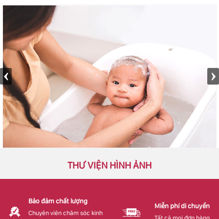
THƯ VIỆN HÌNH ẢNH
Bảo đảm chất lượng
Miễn phí di chuyển
Chuyên viên chăm sóc kinh
Tất cả mọi đơn hàng