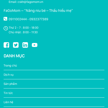
Email: cskh@fagomom.vn
FaGoMom – “Nâng niu bé – Thấu hiểu mẹ”
0911002444
0932377389
-
Thứ 2 - 7 : 8:00 - 18:00
Chủ nhật : 8:00 - 11:30
DANH MỤC
Trang chủ
Dịch vụ
Sản phẩm
Tin tức
Liên hệ