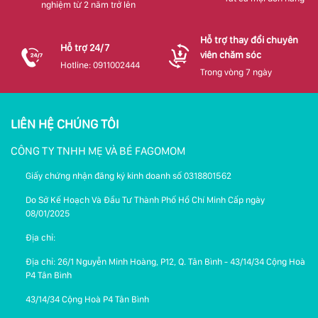
nghiệm từ 2 năm trở lên
Hỗ trợ thay đổi chuyên
Hỗ trợ 24/7
viên chăm sóc
Hotline: 0911002444
Trong vòng 7 ngày
LIÊN HỆ CHÚNG TÔI
CÔNG TY TNHH MẸ VÀ BÉ FAGOMOM
Giấy chứng nhận đăng ký kinh doanh số 0318801562
Do Sở Kế Hoạch Và Đầu Tư Thành Phố Hồ Chí Minh Cấp ngày
08/01/2025
Địa chỉ:
Địa chỉ: 26/1 Nguyễn Minh Hoàng, P12, Q. Tân Bình - 43/14/34 Cộng Hoà
P4 Tân Bình
43/14/34 Cộng Hoà P4 Tân Bình