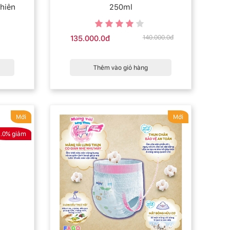
nhiên
250ml
135.000.0đ
140.000.0đ
Thêm vào giỏ hàng
Mới
Mới
1.0% giảm