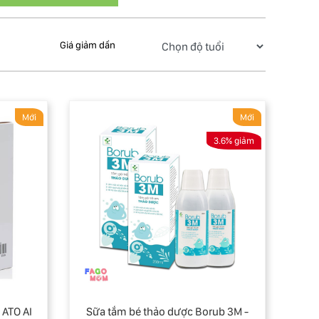
Giá giảm dần
Mới
Mới
3.6% giảm
 ATO AI
Sữa tắm bé thảo dược Borub 3M -