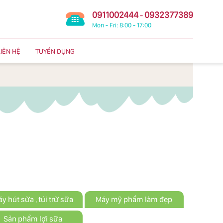
0911002444
0932377389
-
Mon - Fri: 8:00 - 17:00
LIÊN HỆ
TUYỂN DỤNG
y hút sữa , túi trữ sữa
Máy mỹ phẩm làm đẹp
Sản phẩm lợi sữa