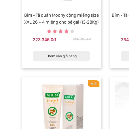
Bỉm - Tã quần Moony cộng miếng size
Bỉm - Tã quần 
XXL 26 + 4 miếng cho bé gái (13-28Kg)
223.346.0đ
398.753.0đ
234
Thêm vào giỏ hàng
Mới