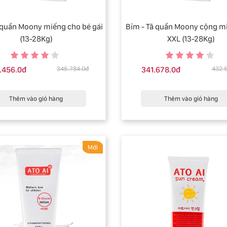
Moony miếng cho bé gái
Bỉm - Tã quần Moony cộng mi
(13-28Kg)
XXL (13-28Kg)
.456.0đ
345.784.0đ
341.678.0đ
432.
Thêm vào giỏ hàng
Thêm vào giỏ hàng
Mới