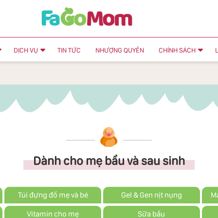
DỊCH VỤ
TIN TỨC
NHƯỢNG QUYỀN
CHÍNH SÁCH
Dành cho mẹ bầu và sau sinh
Túi đựng đồ mẹ và bé
Gel & Gen nịt nụng
Má
Vitamin cho mẹ
Sữa bầu