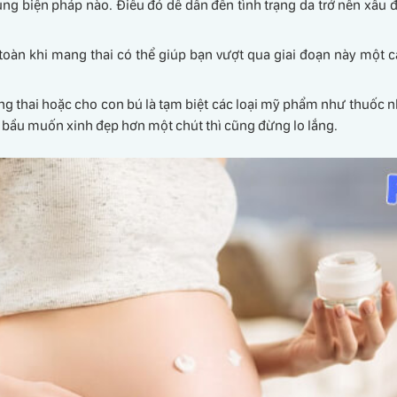
g biện pháp nào. Điều đó dễ dẫn đến tình trạng da trở nên xấu đ
àn khi mang thai có thể giúp bạn vượt qua giai đoạn này một cá
ang thai hoặc cho con bú là tạm biệt các loại mỹ phẩm như thuốc 
ẹ bầu muốn xinh đẹp hơn một chút thì cũng đừng lo lắng.