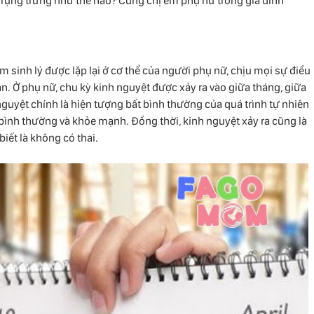
 rụng trứng như thế nào? Cùng chị em phụ nữ trong gia đình
m sinh lý được lặp lại ở cơ thể của người phụ nữ, chịu mọi sự điều
n. Ở phụ nữ, chu kỳ kinh nguyệt được xảy ra vào giữa tháng, giữa
 nguyệt chính là hiện tượng bất bình thường của quá trình tự nhiên
 bình thường và khỏe mạnh. Đồng thời, kinh nguyệt xảy ra cũng là
iết là không có thai.