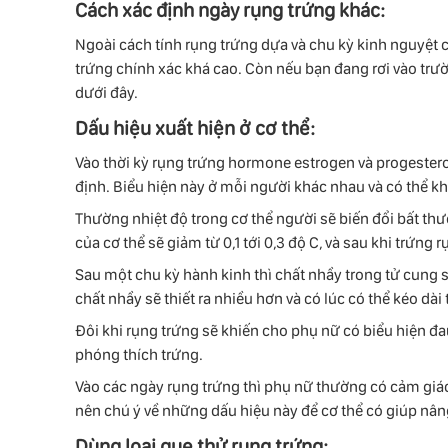
Cách xác định ngày rụng trứng khác:
Ngoài cách tính rụng trứng dựa và chu kỳ kinh nguyệt c
trứng chính xác khá cao. Còn nếu bạn đang rơi vào trườ
dưới đây.
Dấu hiệu xuất hiện ở cơ thể:
Vào thời kỳ rụng trứng hormone estrogen và progesteron
định. Biểu hiện này ở mỗi người khác nhau và có thể kh
Thường nhiệt độ trong cơ thể người sẽ biến đổi bất thườ
của cơ thể sẽ giảm từ 0,1 tới 0,3 độ C, và sau khi trứng 
Sau một chu kỳ hành kinh thì chất nhầy trong tử cung s
chất nhầy sẽ thiết ra nhiều hơn và có lúc có thể kéo dài 
Đôi khi rụng trứng sẽ khiến cho phụ nữ có biểu hiện đa
phóng thích trứng.
Vào các ngày rụng trứng thì phụ nữ thường có cảm giá
nên chú ý về những dấu hiệu này để cơ thể có giúp nân
Dùng loại que thử rụng trứng: