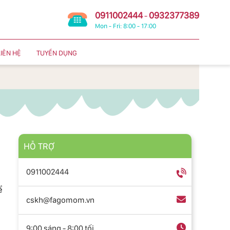
0911002444
0932377389
-
Mon - Fri: 8:00 - 17:00
LIÊN HỆ
TUYỂN DỤNG
HỖ TRỢ
0911002444
ể
cskh@fagomom.vn
9:00 sáng - 8:00 tối