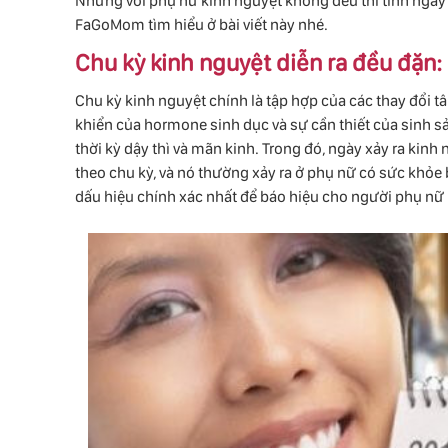
Nhưng với phụ nữ kinh nguyệt không đều thì tính ngày
FaGoMom tìm hiểu ở bài viết này nhé.
Chu kỳ kinh nguyệt diễn ra đều đặn:
Chu kỳ kinh nguyệt chính là tập hợp của các thay đổi tâ
khiển của hormone sinh dục và sự cần thiết của sinh sả
thời kỳ dậy thì và mãn kinh. Trong đó, ngày xảy ra kinh
theo chu kỳ, và nó thường xảy ra ở phụ nữ có sức khỏe
dấu hiệu chính xác nhất để báo hiệu cho người phụ nữ b