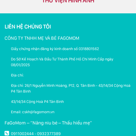
THƯ VIỆN HÌNH ẢNH
LIÊN HỆ CHÚNG TÔI
CÔNG TY TNHH MẸ VÀ BÉ FAGOMOM
Giấy chứng nhận đăng ký kinh doanh số 0318801562
Do Sở Kế Hoạch Và Đầu Tư Thành Phố Hồ Chí Minh Cấp ngày
08/01/2025
Địa chỉ:
Địa chỉ: 26/1 Nguyễn Minh Hoàng, P12, Q. Tân Bình - 43/14/34 Cộng Hoà
P4 Tân Bình
43/14/34 Cộng Hoà P4 Tân Bình
Email: cskh@fagomom.vn
FaGoMom – “Nâng niu bé – Thấu hiểu mẹ”
0911002444
0932377389
-