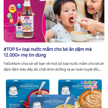
#TOP 5+ loại nước mắm cho bé ăn dặm mà
12.000+ mẹ tin dùng
FaGoMom chia sẻ với bạn về một số loại nước mắm cho bé ăn
dặm đảm bảo đầy đủ chất dinh dưỡng và an toàn tuyệt đối,
giúp bé phát triển toàn diện. Đừng bỏ qua thông tin hữu ích.