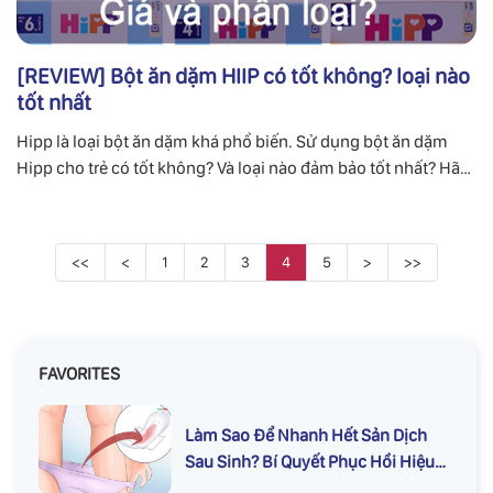
[REVIEW] Bột ăn dặm HIIP có tốt không? loại nào
tốt nhất
Hipp là loại bột ăn dặm khá phổ biến. Sử dụng bột ăn dặm
Hipp cho trẻ có tốt không? Và loại nào đảm bảo tốt nhất? Hãy
cùng chuyên gia FaGomom tìm hiểu chi tiết.
<<
<
1
2
3
4
5
>
>>
FAVORITES
Làm Sao Để Nhanh Hết Sản Dịch
Sau Sinh? Bí Quyết Phục Hồi Hiệu
Quả