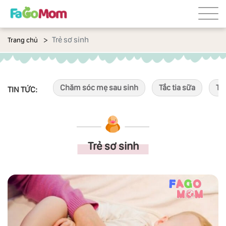
Trẻ sơ sinh
Trang chủ
Chăm sóc mẹ sau sinh
Tắc tia sữa
Tắ
TIN TỨC:
Trẻ sơ sinh