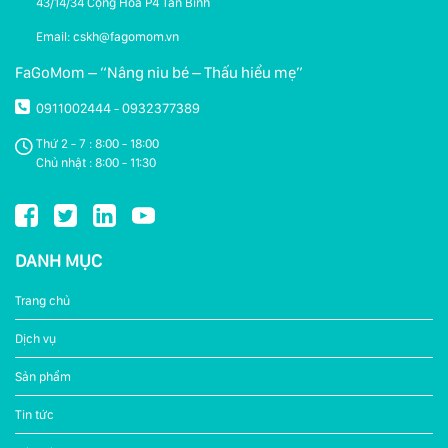
43/14/34 Cộng Hoà P4 Tân Bình
Email: cskh@fagomom.vn
FaGoMom – “Nâng niu bé – Thấu hiểu mẹ”
0911002444
0932377389
-
Thứ 2 - 7 : 8:00 - 18:00
Chủ nhật : 8:00 - 11:30
DANH MỤC
Trang chủ
Dịch vụ
Sản phẩm
Tin tức