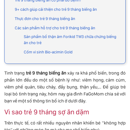
9+ cách giúp cải thiện cho trẻ 9 tháng biếng ăn
Thực đơn cho trẻ 9 tháng biếng ăn
Các sản phẩm hỗ trợ cho trẻ 9 tháng biếng ăn
Sản phẩm bổ thận âm Forikid TW3 chữa chứng biếng
ăn cho trẻ
Cốm vi sinh Bio-acimin Gold
Tình trạng
trẻ 9 tháng biếng ăn
xảy ra khá phổ biến, trong đó
phần lớn đều do một số bệnh lý như: viêm họng, cảm cúm,
viêm phế quản, tiêu chảy, đầy bụng, thận yếu,… Để giúp trẻ
loại bỏ tình trạng này, hôm nay gia đình FaGoMom chia sẻ với
bạn về một số thông tin bổ ích ở dưới đây.
Vì sao trẻ 9 tháng sợ ăn dặm
Trên thực tế, có rất nhiều nguyên nhân khiến bé “không hợp
tác” với những món ăn mà cha mẹ chế biến như: