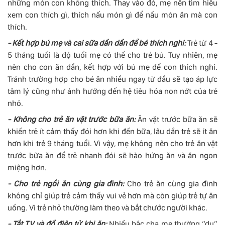
những món con không thích. Thay vào đó, mẹ nên tìm hiểu
xem con thích gì, thích nấu món gì để nấu món ăn mà con
thích.
- Kết hợp bú mẹ và cai sữa dần dần để bé thích nghi:
Trẻ từ 4 -
5 tháng tuổi là độ tuổi mẹ có thể cho trẻ bú. Tuy nhiên, mẹ
nên cho con ăn dần, kết hợp với bú mẹ để con thích nghi.
Tránh trường hợp cho bé ăn nhiều ngay từ đầu sẽ tạo áp lực
tâm lý cũng như ảnh hưởng đến hệ tiêu hóa non nớt của trẻ
nhỏ.
- Không cho trẻ ăn vặt trước bữa ăn:
Ăn vặt trước bữa ăn sẽ
khiến trẻ ít cảm thấy đói hơn khi đến bữa, lâu dần trẻ sẽ ít ăn
hơn khi trẻ 9 tháng tuổi. Vì vậy, mẹ không nên cho trẻ ăn vặt
trước bữa ăn để trẻ nhanh đói sẽ hào hứng ăn và ăn ngon
miệng hơn.
- Cho trẻ ngồi ăn cùng gia đình:
Cho trẻ ăn cùng gia đình
không chỉ giúp trẻ cảm thấy vui vẻ hơn mà còn giúp trẻ tự ăn
uống. Vì trẻ nhỏ thường làm theo và bắt chước người khác.
- Tắt TV và đồ điện tử khi ăn:
Nhiều bậc cha mẹ thường “dụ”