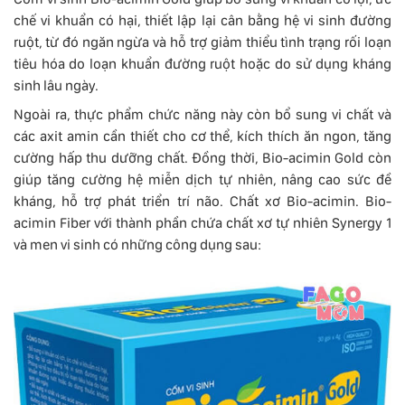
chế vi khuẩn có hại, thiết lập lại cân bằng hệ vi sinh đường
ruột, từ đó ngăn ngừa và hỗ trợ giảm thiểu tình trạng rối loạn
tiêu hóa do loạn khuẩn đường ruột hoặc do sử dụng kháng
sinh lâu ngày.
Ngoài ra, thực phẩm chức năng này còn bổ sung vi chất và
các axit amin cần thiết cho cơ thể, kích thích ăn ngon, tăng
cường hấp thu dưỡng chất. Đồng thời, Bio-acimin Gold còn
giúp tăng cường hệ miễn dịch tự nhiên, nâng cao sức đề
kháng, hỗ trợ phát triển trí não. Chất xơ Bio-acimin. Bio-
acimin Fiber với thành phần chứa chất xơ tự nhiên Synergy 1
và men vi sinh có những công dụng sau: