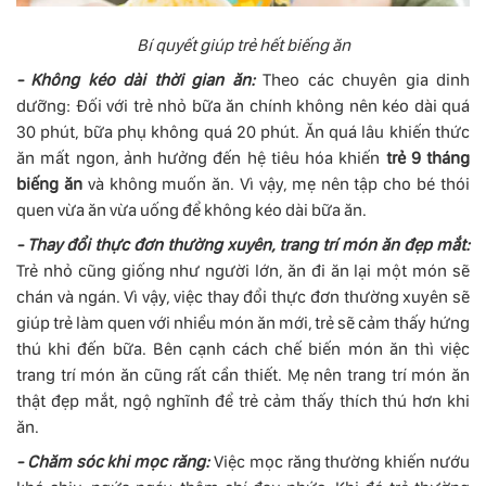
Bí quyết giúp trẻ hết biếng ăn
- Không kéo dài thời gian ăn:
Theo các chuyên gia dinh
dưỡng: Đối với trẻ nhỏ bữa ăn chính không nên kéo dài quá
30 phút, bữa phụ không quá 20 phút. Ăn quá lâu khiến thức
ăn mất ngon, ảnh hưởng đến hệ tiêu hóa khiến
trẻ 9 tháng
biếng ăn
và không muốn ăn. Vì vậy, mẹ nên tập cho bé thói
quen vừa ăn vừa uống để không kéo dài bữa ăn.
- Thay đổi thực đơn thường xuyên, trang trí món ăn đẹp mắt:
Trẻ nhỏ cũng giống như người lớn, ăn đi ăn lại một món sẽ
chán và ngán. Vì vậy, việc thay đổi thực đơn thường xuyên sẽ
giúp trẻ làm quen với nhiều món ăn mới, trẻ sẽ cảm thấy hứng
thú khi đến bữa. Bên cạnh cách chế biến món ăn thì việc
trang trí món ăn cũng rất cần thiết. Mẹ nên trang trí món ăn
thật đẹp mắt, ngộ nghĩnh để trẻ cảm thấy thích thú hơn khi
ăn.
- Chăm sóc khi mọc răng:
Việc mọc răng thường khiến nướu