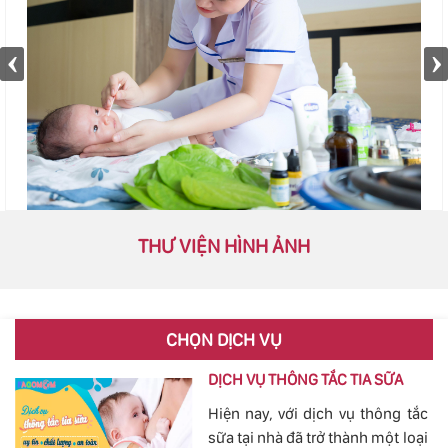
THƯ VIỆN HÌNH ẢNH
CHỌN DỊCH VỤ
DỊCH VỤ THÔNG TẮC TIA SỮA
Hiện nay, với dịch vụ thông tắc
sữa tại nhà đã trở thành một loại