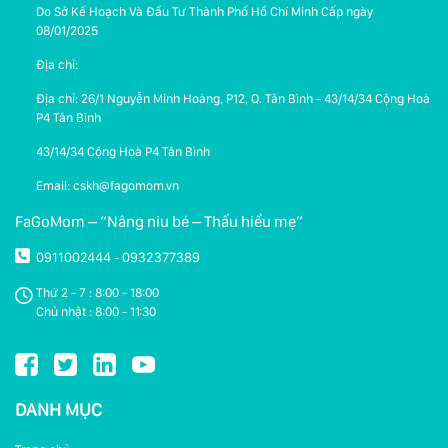
Do Sở Kế Hoạch Và Đầu Tư Thành Phố Hồ Chí Minh Cấp ngày
08/01/2025
Địa chỉ:
Địa chỉ: 26/1 Nguyễn Minh Hoàng, P12, Q. Tân Bình - 43/14/34 Cộng Hoà
P4 Tân Bình
43/14/34 Cộng Hoà P4 Tân Bình
Email: cskh@fagomom.vn
FaGoMom – “Nâng niu bé – Thấu hiểu mẹ”
0911002444
0932377389
-
Thứ 2 - 7 : 8:00 - 18:00
Chủ nhật : 8:00 - 11:30
DANH MỤC