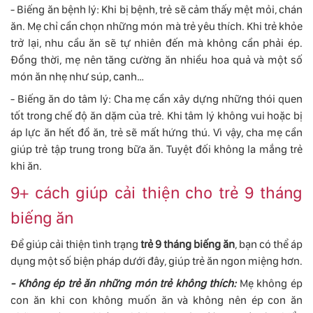
- Biếng ăn bệnh lý: Khi bị bệnh, trẻ sẽ cảm thấy mệt mỏi, chán
ăn. Mẹ chỉ cần chọn những món mà trẻ yêu thích. Khi trẻ khỏe
trở lại, nhu cầu ăn sẽ tự nhiên đến mà không cần phải ép.
Đồng thời, mẹ nên tăng cường ăn nhiều hoa quả và một số
món ăn nhẹ như súp, canh…
- Biếng ăn do tâm lý: Cha mẹ cần xây dựng những thói quen
tốt trong chế độ ăn dặm của trẻ. Khi tâm lý không vui hoặc bị
áp lực ăn hết đồ ăn, trẻ sẽ mất hứng thú. Vì vậy, cha mẹ cần
giúp trẻ tập trung trong bữa ăn. Tuyệt đối không la mắng trẻ
khi ăn.
9+ cách giúp cải thiện cho trẻ 9 tháng
biếng ăn
Để giúp cải thiện tình trạng
trẻ 9 tháng biếng ăn
, bạn có thể áp
dụng một số biện pháp dưới đây, giúp trẻ ăn ngon miệng hơn.
- Không ép trẻ ăn những món trẻ không thích:
Mẹ không ép
con ăn khi con không muốn ăn và không nên ép con ăn