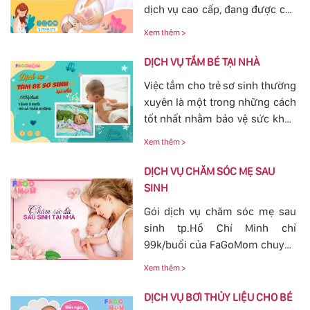
dịch vụ cao cấp, đang được các
mẹ đặc biệt quan tâm, bởi tình
Xem thêm >
trạng tắc tia sữa sau sinh khá
phổ biến. Với việc thông tắc tia
DỊCH VỤ TẮM BÉ TẠI NHÀ
sữa sẽ giúp các mẹ nhanh
Việc tắm cho trẻ sơ sinh thường
chóng thông tia sữa, giảm bớt
xuyên là một trong những cách
các cơn đau cương cứng tại
tốt nhất nhằm bảo vệ sức khỏe
vùng bầu vú, đảm bảo cho
cho bé yêu tránh khỏi các nguy
nguồn sữa về đều cho bé bú.
Xem thêm >
hiểm ở bên ngoài tác động vào.
Bởi vậy, nhu cầu tắm cho trẻ sơ
DỊCH VỤ CHĂM SÓC MẸ SAU
sinh ngày càn lớn, với dịch vụ
SINH
tắm cho trẻ sơ sinh tại của
Gói dịch vụ chăm sóc mẹ sau
FaGoMom cung cấp tới các mẹ
sinh tp.Hồ Chí Minh chỉ
không cần phải lo nghĩ về
99k/buổi của FaGoMom chuyên
chuyện massage và tắm cho
nghiệp, Dịch Vụ Hoàn Hảo,
con yêu của mình.
Xem thêm >
mang đến sự an toàn, cảm giác
yên tâm cho mẹ và bé.
DỊCH VỤ BƠI THỦY LIỆU CHO BÉ