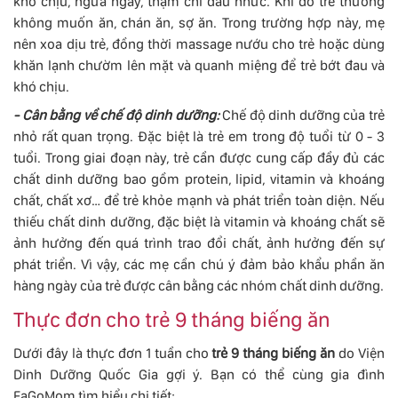
khó chịu, ngứa ngáy, thậm chí đau nhức. Khi đó trẻ thường
không muốn ăn, chán ăn, sợ ăn. Trong trường hợp này, mẹ
nên xoa dịu trẻ, đồng thời massage nướu cho trẻ hoặc dùng
khăn lạnh chườm lên mặt và quanh miệng để trẻ bớt đau và
khó chịu.
- Cân bằng về chế độ dinh dưỡng:
Chế độ dinh dưỡng của trẻ
nhỏ rất quan trọng. Đặc biệt là trẻ em trong độ tuổi từ 0 - 3
tuổi. Trong giai đoạn này, trẻ cần được cung cấp đầy đủ các
chất dinh dưỡng bao gồm protein, lipid, vitamin và khoáng
chất, chất xơ… để trẻ khỏe mạnh và phát triển toàn diện. Nếu
thiếu chất dinh dưỡng, đặc biệt là vitamin và khoáng chất sẽ
ảnh hưởng đến quá trình trao đổi chất, ảnh hưởng đến sự
phát triển. Vì vậy, các mẹ cần chú ý đảm bảo khẩu phần ăn
hàng ngày của trẻ được cân bằng các nhóm chất dinh dưỡng.
Thực đơn cho trẻ 9 tháng biếng ăn
Dưới đây là thực đơn 1 tuần cho
trẻ 9 tháng biếng ăn
do Viện
Dinh Dưỡng Quốc Gia gợi ý. Bạn có thể cùng gia đình
FaGoMom tìm hiểu chi tiết: