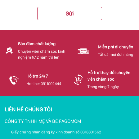
Gửi
Bảo đảm chất lượng
Miễn phí di chuyển
Chuyên viên chăm sóc kinh
Tất cả mọi đơn hàng
nghiệm từ 2 năm trở lên
Hỗ trợ thay đổi chuyên
Hỗ trợ 24/7
viên chăm sóc
Hotline: 0911002444
Trong vòng 7 ngày
LIÊN HỆ CHÚNG TÔI
CÔNG TY TNHH MẸ VÀ BÉ FAGOMOM
Giấy chứng nhận đăng ký kinh doanh số 0318801562