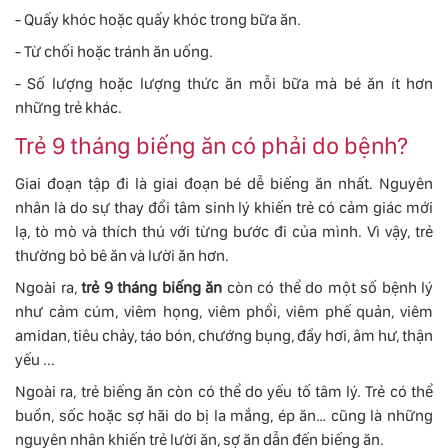
- Quấy khóc hoặc quấy khóc trong bữa ăn.
- Từ chối hoặc tránh ăn uống.
- Số lượng hoặc lượng thức ăn mỗi bữa mà bé ăn ít hơn
những trẻ khác.
Trẻ 9 tháng biếng ăn có phải do bệnh?
Giai đoạn tập đi là giai đoạn bé dễ biếng ăn nhất. Nguyên
nhân là do sự thay đổi tâm sinh lý khiến trẻ có cảm giác mới
lạ, tò mò và thích thú với từng bước đi của mình. Vì vậy, trẻ
thường bỏ bê ăn và lười ăn hơn.
Ngoài ra,
trẻ 9 tháng biếng ăn
còn có thể do một số bệnh lý
như cảm cúm, viêm họng, viêm phổi, viêm phế quản, viêm
amidan, tiêu chảy, táo bón, chướng bụng, đầy hơi, âm hư, thận
yếu ...
Ngoài ra, trẻ biếng ăn còn có thể do yếu tố tâm lý. Trẻ có thể
buồn, sốc hoặc sợ hãi do bị la mắng, ép ăn… cũng là những
nguyên nhân khiến trẻ lười ăn, sợ ăn dẫn đến biếng ăn.