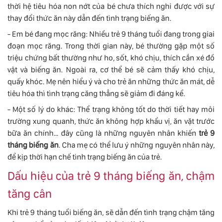
thời hệ tiêu hóa non nớt của bé chưa thích nghi được với sự
thay đổi thức ăn này dẫn đến tình trạng biếng ăn.
- Em bé đang mọc răng: Nhiều trẻ 9 tháng tuổi đang trong giai
đoạn mọc răng. Trong thời gian này, bé thường gặp một số
triệu chứng bất thường như ho, sốt, khó chịu, thích cắn xé đồ
vật và biếng ăn. Ngoài ra, cơ thể bé sẽ cảm thấy khó chịu,
quấy khóc. Mẹ nên hiểu ý và cho trẻ ăn những thức ăn mát, dễ
tiêu hóa thì tình trạng căng thẳng sẽ giảm đi đáng kể.
- Một số lý do khác: Thể trạng không tốt do thời tiết hay môi
trường xung quanh, thức ăn không hợp khẩu vị, ăn vặt trước
bữa ăn chính… đây cũng là những nguyên nhân khiến
trẻ 9
tháng biếng ăn
. Cha mẹ có thể lưu ý những nguyên nhân này,
để kịp thời hạn chế tình trạng biếng ăn của trẻ.
Dấu hiệu của trẻ 9 tháng biếng ăn, chậm
tăng cân
Khi trẻ 9 tháng tuổi biếng ăn, sẽ dẫn đến tình trạng chậm tăng