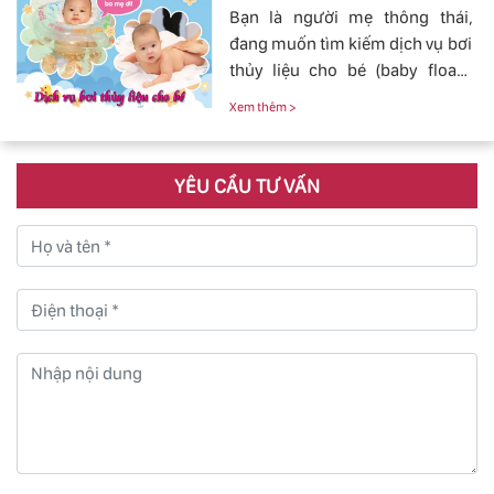
Bạn là người mẹ thông thái,
đang muốn tìm kiếm dịch vụ bơi
thủy liệu cho bé (baby fload)
đảm bảo uy tín và chất lượng.
Xem thêm >
YÊU CẦU TƯ VẤN