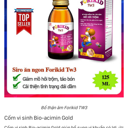
Bổ thận âm Forikid TW3
Cốm vi sinh Bio-acimin Gold
Cốm vi sinh Bio-acimin Gold giúp bổ sung vi khuẩn có lợi, ức