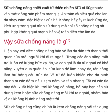
Sữa chống nắng chiết xuất từ thiên nhiên ATO AI 60g
thuộc
vào một dòng sản phẩm mang lại An toàn và hiệu quả cho làn
da nhạy cảm, đặc biệt da của bé. Không hề gây ra kích ứng da,
kích ứng trong quá trình sử dụng, mà chỉ số chống nắng rất
phù hợp không quá mạnh, bảo vệ toàn diện cho làn da.
Vậy sữa chống nắng là gì?
Hiện nay, với việc chống nắng bảo vệ làn da dần trở thành thói
quen của mỗi người khi đi ra ngoài. Trong các ánh nắng mặt
trời luôn có lượng bức xạ lớn, và còn gọi là tia tử ngoại có khả
năng xuyên qua quần áo, cửa kính để làm cháy da, tấn công
làm hư hỏng cấu trúc da. Và từ đó luôn khiến cho da hình
thành ra các đốm nâu, sạm nám, và tàn nhang. Tất cả các tia
này đều xuất hiện khi trời không có nắng, bởi vậy bạn cần sử
dụng kem hoặc sữa chống nắng mỗi khi ra ngoài, nhằm bảo
vệ da không bị ánh nắng mặt trời.
Sữa chống nắng cũng chính là kem chống nắng, với tác dụng