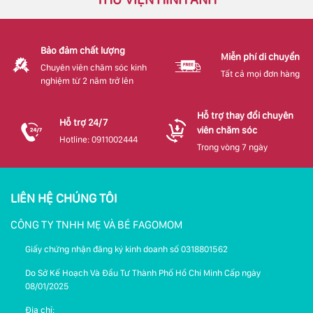
Bảo đảm chất lượng
Miễn phí di chuyển
Chuyên viên chăm sóc kinh
Tất cả mọi đơn hàng
nghiệm từ 2 năm trở lên
Hỗ trợ thay đổi chuyên
Hỗ trợ 24/7
viên chăm sóc
Hotline: 0911002444
Trong vòng 7 ngày
LIÊN HỆ CHÚNG TÔI
CÔNG TY TNHH MẸ VÀ BÉ FAGOMOM
Giấy chứng nhận đăng ký kinh doanh số 0318801562
Do Sở Kế Hoạch Và Đầu Tư Thành Phố Hồ Chí Minh Cấp ngày
08/01/2025
Địa chỉ: