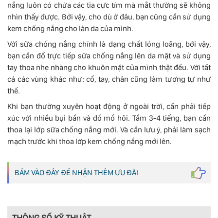
nắng luôn có chứa các tia cực tím mà mắt thường sẽ không
nhìn thấy được. Bởi vậy, cho dù ở đâu, bạn cũng cần sử dụng
kem chống nắng cho làn da của mình.
Với sữa chống nắng chính là dạng chất lỏng loãng, bởi vậy,
bạn cần đổ trực tiếp sữa chống nắng lên da mặt và sử dụng
tay thoa nhẹ nhàng cho khuôn mặt của mình thật đều. Với tất
cả các vùng khác như: cổ, tay, chân cũng làm tương tự như
thế.
Khi bạn thường xuyên hoạt động ở ngoài trời, cần phải tiếp
xúc với nhiều bụi bẩn và đổ mồ hôi. Tầm 3-4 tiếng, bạn cần
thoa lại lớp sữa chống nắng mới. Và cần lưu ý, phải làm sạch
mạch trước khi thoa lớp kem chống nắng mới lên.
BẤM VÀO ĐÂY ĐỂ NHẬN THÊM ƯU ĐÃI
THÔNG SỐ KỸ THUẬT