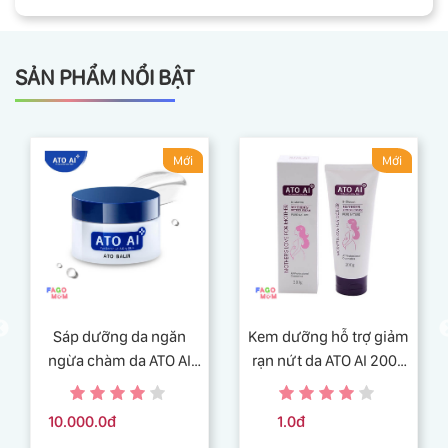
SẢN PHẨM NỔI BẬT
Mới
Mới
Sáp dưỡng da ngăn
Kem dưỡng hỗ trợ giảm
ngừa chàm da ATO AI
rạn nứt da ATO AI 200g
balm 29g an toàn và
chiết xuất từ thiên nhiên
lành tính
10.000.0đ
1.0đ