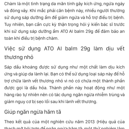
Chàm là một tình trạng da mãn tính gây kích ứng, ngứa ngáy
và đóng vảy. Khi mắc phải căn bệnh này, nhiều người thường
sử dụng sáp dưỡng ẩm để giảm ngứa và hỗ trợ điều trị bệnh.
Tuy nhiên, bạn cần cực kỳ thận trọng hỏi ý kiến ​​bác sĩ trước
khi sử dụng sáp dưỡng ẩm ATO AI balm 29g để đảm bảo an
toàn khi điều trị bệnh chàm.
Việc sử dụng ATO AI balm 29g làm dịu vết
thương nhỏ
Sáp dầu khoáng được sử dụng như một chất làm dịu kích
ứng và giúp da lành lại. Bạn có thể sử dụng loại sáp này để hỗ
trợ chữa lành vết thương nhỏ vì nó có chứa một thành phần
được gọi là dầu hỏa. Thành phần này hoạt động như một
hàng rào tự nhiên nên có tác dụng ngăn ngừa nhiễm trùng và
giảm nguy cơ bị sẹo lồi sau khi lành vết thương.
Giúp ngăn ngừa hăm tã
Theo kết quả của một nghiên cứu năm 2013 (Hiệu quả của
thạch mỡ bôi trơn để ngăn ngừa hăm tã: một thử nghiệm lâm