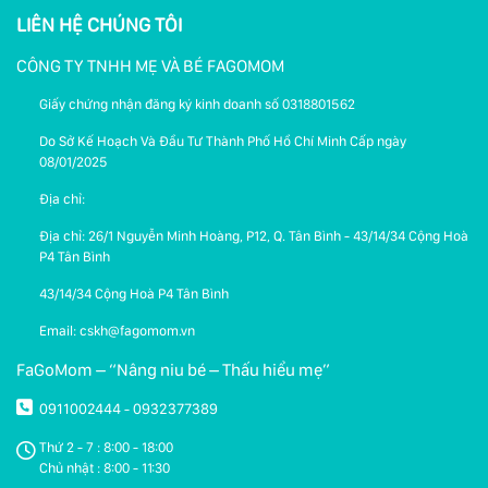
LIÊN HỆ CHÚNG TÔI
CÔNG TY TNHH MẸ VÀ BÉ FAGOMOM
Giấy chứng nhận đăng ký kinh doanh số 0318801562
Do Sở Kế Hoạch Và Đầu Tư Thành Phố Hồ Chí Minh Cấp ngày
08/01/2025
Địa chỉ:
Địa chỉ: 26/1 Nguyễn Minh Hoàng, P12, Q. Tân Bình - 43/14/34 Cộng Hoà
P4 Tân Bình
43/14/34 Cộng Hoà P4 Tân Bình
Email: cskh@fagomom.vn
FaGoMom – “Nâng niu bé – Thấu hiểu mẹ”
0911002444
0932377389
-
Thứ 2 - 7 : 8:00 - 18:00
Chủ nhật : 8:00 - 11:30