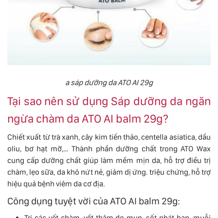
a sáp dưỡng da ATO AI 29g
Tại sao nên sử dụng Sáp dưỡng da ngăn
ngừa chàm da ATO AI balm 29g?
Chiết xuất từ ​​trà xanh, cây kim tiền thảo, centella asiatica, dầu
oliu, bơ hạt mỡ,… Thành phần dưỡng chất trong ATO Wax
cung cấp dưỡng chất giúp làm mềm mịn da, hỗ trợ điều trị
chàm, lẹo sữa, da khô nứt nẻ, giảm dị ứng. triệu chứng, hỗ trợ
hiệu quả bệnh viêm da cơ địa.
Công dụng tuyệt vời của ATO AI balm 29g:
Trị các vết chàm, vết thâm do mụn, sốt phát ban, muỗi