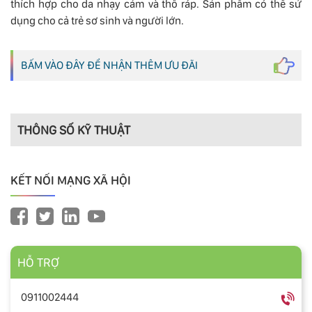
thích hợp cho da nhạy cảm và thô ráp. Sản phẩm có thể sử
dụng cho cả trẻ sơ sinh và người lớn.
BẤM VÀO ĐÂY ĐỂ NHẬN THÊM ƯU ĐÃI
THÔNG SỐ KỸ THUẬT
KẾT NỐI MẠNG XÃ HỘI
HỖ TRỢ
0911002444