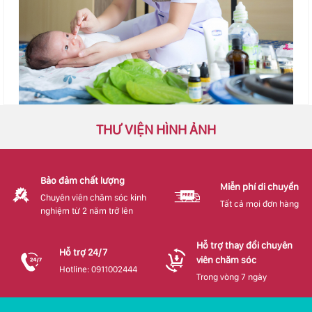
THƯ VIỆN HÌNH ẢNH
Bảo đảm chất lượng
Miễn phí di chuyển
Chuyên viên chăm sóc kinh
Tất cả mọi đơn hàng
nghiệm từ 2 năm trở lên
Hỗ trợ thay đổi chuyên
Hỗ trợ 24/7
viên chăm sóc
Hotline: 0911002444
Trong vòng 7 ngày