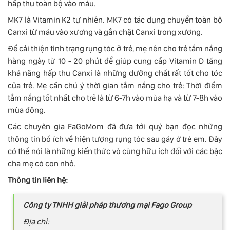
hấp thu toàn bộ vào máu.
MK7 là Vitamin K2 tự nhiên. MK7 có tác dụng chuyển toàn bộ
Canxi từ máu vào xương và gắn chặt Canxi trong xương.
Để cải thiện tình trạng rụng tóc ở trẻ, mẹ nên cho trẻ tắm nắng
hàng ngày từ 10 - 20 phút để giúp cung cấp Vitamin D tăng
khả năng hấp thu Canxi là những dưỡng chất rất tốt cho tóc
của trẻ. Mẹ cần chú ý thời gian tắm nắng cho trẻ: Thời điểm
tắm nắng tốt nhất cho trẻ là từ 6-7h vào mùa hạ và từ 7-8h vào
mùa đông.
Các chuyên gia FaGoMom đã đưa tới quý bạn đọc những
thông tin bổ ích về hiện tượng rụng tóc sau gáy ở trẻ em. Đây
có thể nói là những kiến thức vô cùng hữu ích đối với các bậc
cha mẹ có con nhỏ.
Thông tin liên hệ:
Công ty TNHH giải pháp thương mại Fago Group
Địa chỉ: