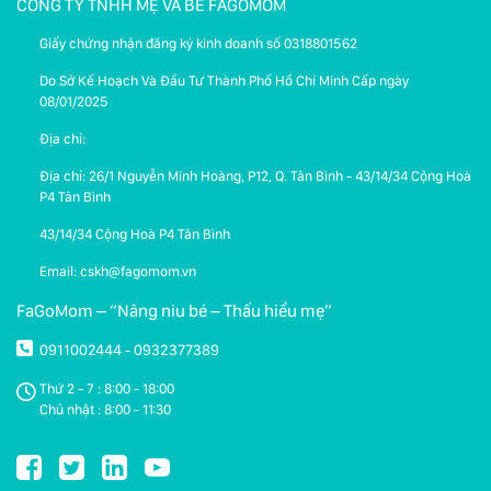
CÔNG TY TNHH MẸ VÀ BÉ FAGOMOM
Giấy chứng nhận đăng ký kinh doanh số 0318801562
Do Sở Kế Hoạch Và Đầu Tư Thành Phố Hồ Chí Minh Cấp ngày
08/01/2025
Địa chỉ:
Địa chỉ: 26/1 Nguyễn Minh Hoàng, P12, Q. Tân Bình - 43/14/34 Cộng Hoà
P4 Tân Bình
43/14/34 Cộng Hoà P4 Tân Bình
Email: cskh@fagomom.vn
FaGoMom – “Nâng niu bé – Thấu hiểu mẹ”
0911002444
0932377389
-
Thứ 2 - 7 : 8:00 - 18:00
Chủ nhật : 8:00 - 11:30