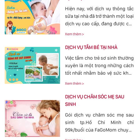
Hiện nay, với dịch vụ thông tắc
sữa tại nhà đã trở thành một loại
dịch vụ cao cấp, đang được các
mẹ đặc biệt quan tâm, bởi tình
Xem thêm >
trạng tắc tia sữa sau sinh khá
phổ biến. Với việc thông tắc tia
DỊCH VỤ TẮM BÉ TẠI NHÀ
sữa sẽ giúp các mẹ nhanh
Việc tắm cho trẻ sơ sinh thường
chóng thông tia sữa, giảm bớt
xuyên là một trong những cách
các cơn đau cương cứng tại
tốt nhất nhằm bảo vệ sức khỏe
vùng bầu vú, đảm bảo cho
cho bé yêu tránh khỏi các nguy
nguồn sữa về đều cho bé bú.
Xem thêm >
hiểm ở bên ngoài tác động vào.
Bởi vậy, nhu cầu tắm cho trẻ sơ
DỊCH VỤ CHĂM SÓC MẸ SAU
sinh ngày càn lớn, với dịch vụ
SINH
tắm cho trẻ sơ sinh tại của
Gói dịch vụ chăm sóc mẹ sau
FaGoMom cung cấp tới các mẹ
sinh tp.Hồ Chí Minh chỉ
không cần phải lo nghĩ về
99k/buổi của FaGoMom chuyên
chuyện massage và tắm cho
nghiệp, Dịch Vụ Hoàn Hảo,