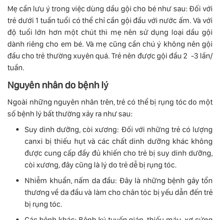
Mẹ cần lưu ý trong việc dùng dầu gội cho bé như sau: Đối với
trẻ dưới 1 tuần tuổi có thể chỉ cần gội đầu với nước ấm. Và với
độ tuổi lớn hơn một chút thì mẹ nên sử dụng loại dầu gội
dành riêng cho em bé. Và mẹ cũng cần chú ý không nên gội
đầu cho trẻ thường xuyên quá. Trẻ nên được gội đầu 2 -3 lần/
tuần.
Nguyên nhân do bệnh lý
Ngoài những nguyên nhân trên, trẻ có thể bị rụng tóc do một
số bệnh lý bất thường xảy ra như sau:
Suy dinh dưỡng, còi xương: Đối với những trẻ có lượng
canxi bị thiếu hụt và các chất dinh dưỡng khác không
được cung cấp đầy đủ khiến cho trẻ bị suy dinh dưỡng,
còi xương, đây cũng là lý do trẻ dễ bị rụng tóc.
Nhiễm khuẩn, nấm da đầu: Đây là những bệnh gây tổn
thương về da đầu và làm cho chân tóc bị yếu dẫn đến trẻ
bị rụng tóc.
Các bênh khác: Bênh ký tuyến giáp, thiếu máu, xơ cứng