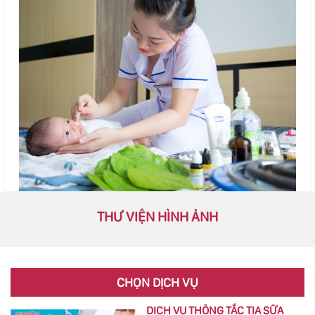
THƯ VIỆN HÌNH ẢNH
CHỌN DỊCH VỤ
DỊCH VỤ THÔNG TẮC TIA SỮA