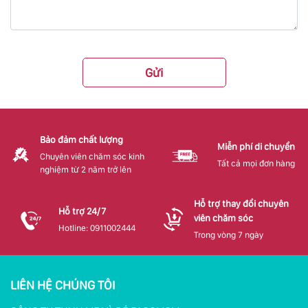
Gửi
Bảo đảm chất lượng
Miễn phí di chuyển
Chuyên viên chăm sóc kinh
Tất cả mọi đơn hàng
nghiệm từ 2 năm trở lên
Hỗ trợ thay đổi chuyên
Hỗ trợ 24/7
viên chăm sóc
Hotline: 0911002444
Trong vòng 7 ngày
LIÊN HỆ CHÚNG TÔI