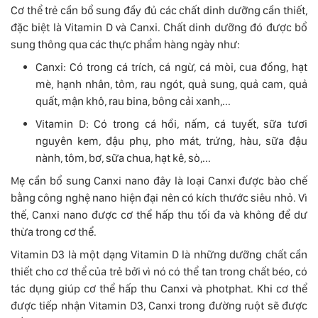
Cơ thể trẻ cần bổ sung đầy đủ các chất dinh dưỡng cần thiết,
đặc biệt là Vitamin D và Canxi. Chất dinh dưỡng đó được bổ
sung thông qua các thực phẩm hàng ngày như:
Canxi: Có trong cá trích, cá ngừ, cá mòi, cua đồng, hạt
mè, hạnh nhân, tôm, rau ngót, quả sung, quả cam, quả
quất, mận khô, rau bina, bông cải xanh,...
Vitamin D: Có trong cá hồi, nấm, cá tuyết, sữa tươi
nguyên kem, đậu phụ, pho mát, trứng, hàu, sữa đậu
nành, tôm, bơ, sữa chua, hạt kê, sò,...
Mẹ cần bổ sung Canxi nano đây là loại Canxi được bào chế
bằng công nghệ nano hiện đại nên có kích thước siêu nhỏ. Vì
thế, Canxi nano được cơ thể hấp thu tối đa và không để dư
thừa trong cơ thể.
Vitamin D3 là một dạng Vitamin D là những dưỡng chất cần
thiết cho cơ thể của trẻ bởi vì nó có thể tan trong chất béo, có
tác dụng giúp cơ thể hấp thu Canxi và photphat. Khi cơ thể
được tiếp nhận Vitamin D3, Canxi trong đường ruột sẽ được