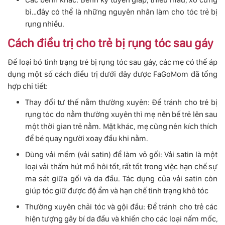
bì…đây có thể là những nguyên nhân làm cho tóc trẻ bị
rụng nhiều.
Cách điều trị cho trẻ bị rụng tóc sau gáy
Để loại bỏ tình trạng trẻ bị rụng tóc sau gáy, các mẹ có thể áp
dụng một số cách điều trị dưới đây được FaGoMom đã tổng
hợp chi tiết:
Thay đổi tư thế nằm thường xuyên: Để tránh cho trẻ bị
rụng tóc do nằm thường xuyên thì mẹ nên bế trẻ lên sau
một thời gian trẻ nằm. Mặt khác, mẹ cũng nên kích thích
để bé quay người xoay đầu khi nằm.
Dùng vải mềm (vải satin) để làm vỏ gối: Vải satin là một
loại vải thấm hút mồ hôi tốt, rất tốt trong việc hạn chế sự
ma sát giữa gối và da đầu. Tác dụng của vải satin còn
giúp tóc giữ được độ ẩm và hạn chế tình trạng khô tóc
Thường xuyên chải tóc và gội đầu: Để tránh cho trẻ các
hiện tượng gây bí da đầu và khiến cho các loại nấm mốc,