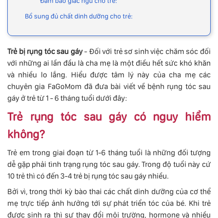
Đảm bảo giấc ngủ cho trẻ:
Bổ sung đủ chất dinh dưỡng cho trẻ:
Trẻ bị rụng tóc sau gáy
- Đối với trẻ sơ sinh việc chăm sóc đối
với những ai lần đầu là cha mẹ là một điều hết sức khó khăn
và nhiều lo lắng. Hiểu được tâm lý này của cha mẹ các
chuyên gia FaGoMom đã đưa bài viết về bệnh rụng tóc sau
gáy ở trẻ từ 1 - 6 tháng tuổi dưới đây:
Trẻ rụng tóc sau gáy có nguy hiểm
không?
Trẻ em trong giai đoạn từ 1-6 tháng tuổi là những đối tượng
dễ gặp phải tình trạng rụng tóc sau gáy. Trong độ tuổi này cứ
10 trẻ thì có đến 3-4 trẻ bị rụng tóc sau gáy nhiều.
Bởi vì, trong thời kỳ bào thai các chất dinh dưỡng của cơ thể
mẹ trực tiếp ảnh hưởng tới sự phát triển tóc của bé. Khi trẻ
được sinh ra thì sự thay đổi môi trường, hormone và nhiều