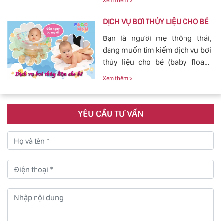
con yêu của mình.
Xem thêm >
mang đến sự an toàn, cảm giác
yên tâm cho mẹ và bé.
DỊCH VỤ BƠI THỦY LIỆU CHO BÉ
Bạn là người mẹ thông thái,
đang muốn tìm kiếm dịch vụ bơi
thủy liệu cho bé (baby fload)
đảm bảo uy tín và chất lượng.
Xem thêm >
YÊU CẦU TƯ VẤN