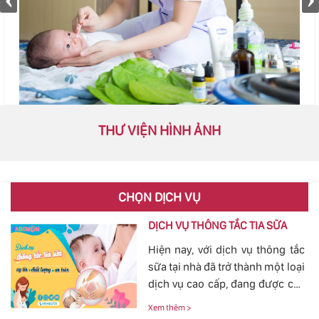
THƯ VIỆN HÌNH ẢNH
CHỌN DỊCH VỤ
DỊCH VỤ THÔNG TẮC TIA SỮA
Hiện nay, với dịch vụ thông tắc
sữa tại nhà đã trở thành một loại
dịch vụ cao cấp, đang được các
mẹ đặc biệt quan tâm, bởi tình
Xem thêm >
trạng tắc tia sữa sau sinh khá