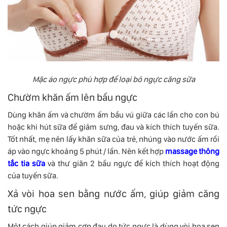
Mặc áo ngực phù hợp để loại bỏ ngực căng sữa
Chườm khăn ấm lên bầu ngực
Dùng khăn ấm và chườm ấm bầu vú giữa các lần cho con bú
hoặc khi hút sữa để giảm sưng, đau và kích thích tuyến sữa.
Tốt nhất, mẹ nên lấy khăn sữa của trẻ, nhúng vào nước ấm rồi
áp vào ngực khoảng 5 phút / lần. Nên kết hợp
massage thông
tắc tia sữa
và thư giãn 2 bầu ngực để kích thích hoạt động
của tuyến sữa.
Xả vòi hoa sen bằng nước ấm, giúp giảm căng
tức ngực
Một cách giúp giảm cơn đau do tức ngực là dùng vòi hoa sen