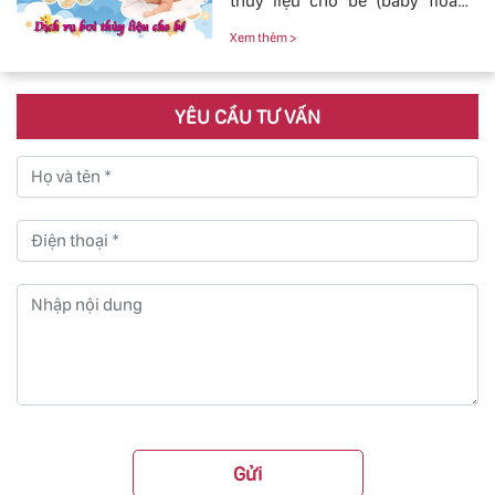
thủy liệu cho bé (baby fload)
đảm bảo uy tín và chất lượng.
Xem thêm >
YÊU CẦU TƯ VẤN
Gửi