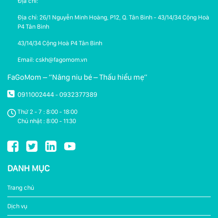
Địa chỉ:
Địa chỉ: 26/1 Nguyễn Minh Hoàng, P12, Q. Tân Bình - 43/14/34 Cộng Hoà
P4 Tân Bình
43/14/34 Cộng Hoà P4 Tân Bình
Email: cskh@fagomom.vn
FaGoMom – “Nâng niu bé – Thấu hiểu mẹ”
0911002444
0932377389
-
Thứ 2 - 7 : 8:00 - 18:00
Chủ nhật : 8:00 - 11:30
DANH MỤC
Trang chủ
Dịch vụ