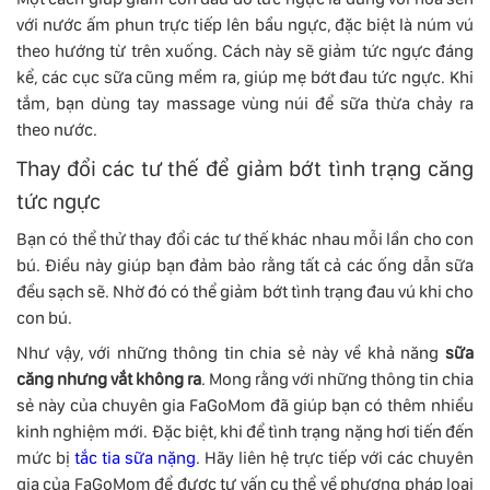
với nước ấm phun trực tiếp lên bầu ngực, đặc biệt là núm vú
theo hướng từ trên xuống. Cách này sẽ giảm tức ngực đáng
kể, các cục sữa cũng mềm ra, giúp mẹ bớt đau tức ngực. Khi
tắm, bạn dùng tay massage vùng núi để sữa thừa chảy ra
theo nước.
Thay đổi các tư thế để giảm bớt tình trạng căng
tức ngực
Bạn có thể thử thay đổi các tư thế khác nhau mỗi lần cho con
bú. Điều này giúp bạn đảm bảo rằng tất cả các ống dẫn sữa
đều sạch sẽ. Nhờ đó có thể giảm bớt tình trạng đau vú khi cho
con bú.
Như vậy, với những thông tin chia sẻ này về khả năng
sữa
căng nhưng vắt không ra
. Mong rằng với những thông tin chia
sẻ này của chuyên gia FaGoMom đã giúp bạn có thêm nhiều
kinh nghiệm mới. Đặc biệt, khi để tình trạng nặng hơi tiến đến
mức bị
tắc tia sữa nặng
. Hãy liên hệ trực tiếp với các chuyên
gia của FaGoMom để được tư vấn cụ thể về phương pháp loại