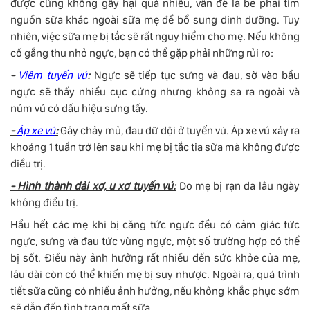
được cũng không gây hại quá nhiều, vấn đề là bé phải tìm
nguồn sữa khác ngoài sữa mẹ để bổ sung dinh dưỡng. Tuy
nhiên, việc sữa mẹ bị tắc sẽ rất nguy hiểm cho mẹ. Nếu không
cố gắng thu nhỏ ngực, bạn có thể gặp phải những rủi ro:
-
Viêm tuyến vú
:
Ngực sẽ tiếp tục sưng và đau, sờ vào bầu
ngực sẽ thấy nhiều cục cứng nhưng không sa ra ngoài và
núm vú có dấu hiệu sưng tấy.
-
Áp xe vú
:
Gây chảy mủ, đau dữ dội ở tuyến vú. Áp xe vú xảy ra
khoảng 1 tuần trở lên sau khi mẹ bị tắc tia sữa mà không được
điều trị.
- Hình thành dải xơ, u xơ tuyến vú:
Do mẹ bị rạn da lâu ngày
không điều trị.
Hầu hết các mẹ khi bị căng tức ngực đều có cảm giác tức
ngực, sưng và đau tức vùng ngực, một số trường hợp có thể
bị sốt. Điều này ảnh hưởng rất nhiều đến sức khỏe của mẹ,
lâu dài còn có thể khiến mẹ bị suy nhược. Ngoài ra, quá trình
tiết sữa cũng có nhiều ảnh hưởng, nếu không khắc phục sớm
sẽ dẫn đến tình trạng mất sữa.