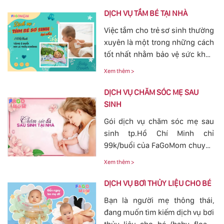
phổ biến. Với việc thông tắc tia
DỊCH VỤ TẮM BÉ TẠI NHÀ
sữa sẽ giúp các mẹ nhanh
Việc tắm cho trẻ sơ sinh thường
chóng thông tia sữa, giảm bớt
xuyên là một trong những cách
các cơn đau cương cứng tại
tốt nhất nhằm bảo vệ sức khỏe
vùng bầu vú, đảm bảo cho
cho bé yêu tránh khỏi các nguy
nguồn sữa về đều cho bé bú.
Xem thêm >
hiểm ở bên ngoài tác động vào.
Bởi vậy, nhu cầu tắm cho trẻ sơ
DỊCH VỤ CHĂM SÓC MẸ SAU
sinh ngày càn lớn, với dịch vụ
SINH
tắm cho trẻ sơ sinh tại của
Gói dịch vụ chăm sóc mẹ sau
FaGoMom cung cấp tới các mẹ
sinh tp.Hồ Chí Minh chỉ
không cần phải lo nghĩ về
99k/buổi của FaGoMom chuyên
chuyện massage và tắm cho
nghiệp, Dịch Vụ Hoàn Hảo,
con yêu của mình.
Xem thêm >
mang đến sự an toàn, cảm giác
yên tâm cho mẹ và bé.
DỊCH VỤ BƠI THỦY LIỆU CHO BÉ
Bạn là người mẹ thông thái,
đang muốn tìm kiếm dịch vụ bơi