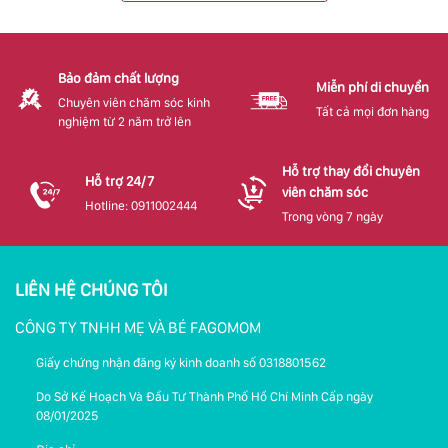
Bảo đảm chất lượng
Miễn phí di chuyển
Chuyên viên chăm sóc kinh
Tất cả mọi đơn hàng
nghiệm từ 2 năm trở lên
Hỗ trợ thay đổi chuyên
Hỗ trợ 24/7
viên chăm sóc
Hotline: 0911002444
Trong vòng 7 ngày
LIÊN HỆ CHÚNG TÔI
CÔNG TY TNHH MẸ VÀ BÉ FAGOMOM
Giấy chứng nhận đăng ký kinh doanh số 0318801562
Do Sở Kế Hoạch Và Đầu Tư Thành Phố Hồ Chí Minh Cấp ngày
08/01/2025