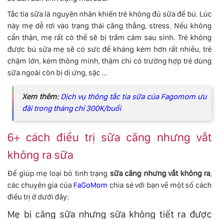
Tắc tia sữa là nguyên nhân khiến trẻ không đủ sữa để bú. Lúc
này mẹ dễ rơi vào trạng thái căng thẳng, stress. Nếu không
cẩn thận, mẹ rất có thể sẽ bị trầm cảm sau sinh. Trẻ không
được bú sữa mẹ sẽ có sức đề kháng kém hơn rất nhiều, trẻ
chậm lớn, kém thông minh, thậm chí có trường hợp trẻ dùng
sữa ngoài còn bị dị ứng, sặc ...
Xem thêm:
Dịch vụ thông tắc tia sữa của Fagomom ưu
đãi trong tháng chỉ 300K/buổi
6+ cách điều trị sữa căng nhưng vắt
không ra sữa
Để giúp mẹ loại bỏ tình trạng
sữa căng nhưng vắt không ra
,
các chuyên gia của
FaGoMom
chia sẻ với bạn về một số cách
điều trị ở dưới đây:
Mẹ bị căng sữa nhưng sữa không tiết ra được