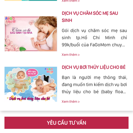
nguồn sữa về đều cho bé bú.
Xem thêm >
hiểm ở bên ngoài tác động vào.
Bởi vậy, nhu cầu tắm cho trẻ sơ
DỊCH VỤ CHĂM SÓC MẸ SAU
sinh ngày càn lớn, với dịch vụ
SINH
tắm cho trẻ sơ sinh tại của
Gói dịch vụ chăm sóc mẹ sau
FaGoMom cung cấp tới các mẹ
sinh tp.Hồ Chí Minh chỉ
không cần phải lo nghĩ về
99k/buổi của FaGoMom chuyên
chuyện massage và tắm cho
nghiệp, Dịch Vụ Hoàn Hảo,
con yêu của mình.
Xem thêm >
mang đến sự an toàn, cảm giác
yên tâm cho mẹ và bé.
DỊCH VỤ BƠI THỦY LIỆU CHO BÉ
Bạn là người mẹ thông thái,
đang muốn tìm kiếm dịch vụ bơi
thủy liệu cho bé (baby fload)
đảm bảo uy tín và chất lượng.
Xem thêm >
YÊU CẦU TƯ VẤN