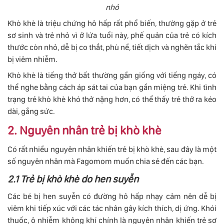
nhỏ
Khò khè là triệu chứng hô hấp rất phổ biến, thường gặp ở trẻ
sơ sinh và trẻ nhỏ vì ở lứa tuổi này, phế quản của trẻ có kích
thước còn nhỏ, dễ bị co thắt, phù nề, tiết dịch và nghẽn tắc khi
bị viêm nhiễm.
Khò khè là tiếng thở bất thường gần giống với tiếng ngáy, có
thể nghe bằng cách áp sát tai của bạn gần miệng trẻ. Khi tình
trạng trẻ khò khè khó thở nặng hơn, có thể thấy trẻ thở ra kéo
dài, gắng sức.
2. Nguyên nhân trẻ bị khò khè
Có rất nhiều nguyên nhân khiến trẻ bị khò khè, sau đây là một
số nguyên nhân mà Fagomom muốn chia sẻ đến các bạn.
2.1 Trẻ bị khò khè do hen suyễn
Các bé bị hen suyễn có đường hô hấp nhạy cảm nên dễ bị
viêm khi tiếp xúc với các tác nhân gây kích thích, dị ứng. Khói
thuốc, ô nhiễm không khí chính là nguyên nhân khiến trẻ sơ