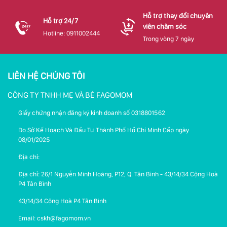
Hỗ trợ thay đổi chuyên
Hỗ trợ 24/7
viên chăm sóc
Hotline: 0911002444
Trong vòng 7 ngày
LIÊN HỆ CHÚNG TÔI
CÔNG TY TNHH MẸ VÀ BÉ FAGOMOM
Giấy chứng nhận đăng ký kinh doanh số 0318801562
Do Sở Kế Hoạch Và Đầu Tư Thành Phố Hồ Chí Minh Cấp ngày
08/01/2025
Địa chỉ:
Địa chỉ: 26/1 Nguyễn Minh Hoàng, P12, Q. Tân Bình - 43/14/34 Cộng Hoà
P4 Tân Bình
43/14/34 Cộng Hoà P4 Tân Bình
Email: cskh@fagomom.vn