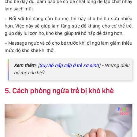
cho bé đầy đủ, đảm bảo bé có để chất lòng để tạo chất nhầy
làm sạch mũi.
+ Đối với trẻ đang còn bú mẹ, thì hãy cho bé bú sữa nhiều
hơn. Việc này sẽ giúp làm tăng sức đề kháng cho cơ thể trẻ,
giúp đẩy lùi cơn ho, khò khè, giúp trẻ hô hấp dễ dàng hơn.
+ Massage ngực và cổ cho bé trước khi đi ngủ làm giảm thiểu
mức độ khò khè khi thở.
Xem thêm
: [
Suy hô hấp cấp ở trẻ sơ sinh
] - Những điều
bố mẹ cần biết
5. Cách phòng ngừa trẻ bị khò khè