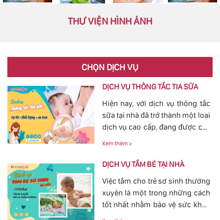
THƯ VIỆN HÌNH ẢNH
CHỌN DỊCH VỤ
DỊCH VỤ THÔNG TẮC TIA SỮA
Hiện nay, với dịch vụ thông tắc
sữa tại nhà đã trở thành một loại
dịch vụ cao cấp, đang được các
mẹ đặc biệt quan tâm, bởi tình
Xem thêm >
trạng tắc tia sữa sau sinh khá
phổ biến. Với việc thông tắc tia
DỊCH VỤ TẮM BÉ TẠI NHÀ
sữa sẽ giúp các mẹ nhanh
Việc tắm cho trẻ sơ sinh thường
chóng thông tia sữa, giảm bớt
xuyên là một trong những cách
các cơn đau cương cứng tại
tốt nhất nhằm bảo vệ sức khỏe
vùng bầu vú, đảm bảo cho
cho bé yêu tránh khỏi các nguy