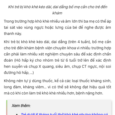
Khi trẻ bị khò khè kéo dài, dai dẳng bố mẹ cần cho trẻ đến
khám
Trong trường hợp khò khè nhiều và âm lớn thì ba mẹ có thể áp
tai sát vào vùng ngực hoặc lưng của bé để nghe được âm
thanh này.
Khi trẻ bị khò khè kéo dài, dai dẳng (trên 4 tuần), bố mẹ cần
cho trẻ đến khám bệnh viện chuyên khoa vì nhiều trường hợp
cần phải làm nhiều xét nghiệm chuyên sâu để xác định chẩn
đoán (Hô hấp ký cho nhóm trẻ từ 6 tuổi trở lên để xác định
hen suyễn và chụp X quang, siêu âm, chụp CT ngực, nội soi
đường hô hấp, …)
Không nên tự ý dùng thuốc, kể cả các loại thuốc kháng sinh,
long đàm, kháng viêm… vì có thể sẽ không đạt hiệu quả tốt
mà có khi còn làm trẻ khò khè nhiều hơn, bệnh nặng hơn.
Xem thêm
:
Trẻ dưới 6 tháng tuổi thở khò khè nhưng không có