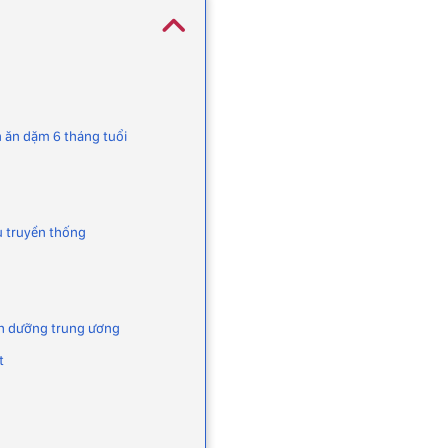
 ăn dặm 6 tháng tuổi
u truyền thống
nh dưỡng trung ương
t