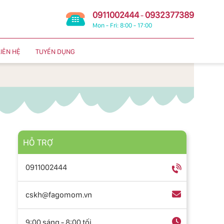
0911002444
0932377389
-
Mon - Fri: 8:00 - 17:00
LIÊN HỆ
TUYỂN DỤNG
HỖ TRỢ
0911002444
cskh@fagomom.vn
9:00 sáng - 8:00 tối