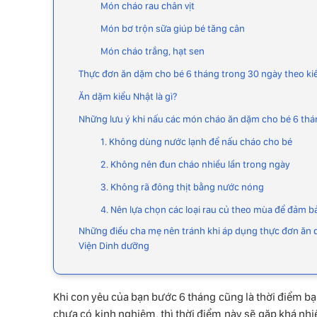
Món cháo rau chân vịt
Món bơ trộn sữa giúp bé tăng cân
Món cháo trắng, hạt sen
Thực đơn ăn dặm cho bé 6 tháng trong 30 ngày theo ki
Ăn dặm kiểu Nhật là gì?
Những lưu ý khi nấu các món cháo ăn dặm cho bé 6 thán
1. Không dùng nước lạnh để nấu cháo cho bé
2. Không nên đun cháo nhiều lần trong ngày
3. Không rã đông thịt bằng nước nóng
4. Nên lựa chọn các loại rau củ theo mùa để đảm 
Những điều cha mẹ nên tránh khi áp dụng thực đơn ăn 
Viện Dinh dưỡng
Khi con yêu của bạn bước 6 tháng cũng là thời điểm 
chưa có kinh nghiệm, thì thời điểm này sẽ gặp khá nh