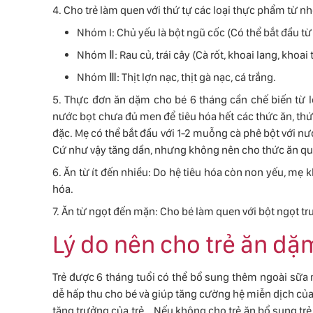
4. Cho trẻ làm quen với thứ tự các loại thực phẩm từ nh
Nhóm I: Chủ yếu là bột ngũ cốc (Có thể bắt đầu từ
Nhóm Ⅱ: Rau củ, trái cây (Cà rốt, khoai lang, khoai t
Nhóm Ⅲ: Thịt lợn nạc, thịt gà nạc, cá trắng.
5. Thực đơn ăn dặm cho bé 6 tháng cần chế biến từ l
nước bọt chưa đủ men để tiêu hóa hết các thức ăn, th
đặc. Mẹ có thể bắt đầu với 1-2 muỗng cà phê bột với 
Cứ như vậy tăng dần, nhưng không nên cho thức ăn quá
6. Ăn từ ít đến nhiều: Do hệ tiêu hóa còn non yếu, mẹ k
hóa.
7. Ăn từ ngọt đến mặn: Cho bé làm quen với bột ngọt tr
Lý do nên cho trẻ ăn dặ
Trẻ được 6 tháng tuổi có thể bổ sung thêm ngoài sữa 
dễ hấp thu cho bé và giúp tăng cường hệ miễn dịch củ
tăng trưởng của trẻ. . Nếu không cho trẻ ăn bổ sung trẻ