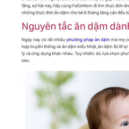
lắng, sợ hãi này, hãy cùng FaGoMom đi tìm thực đơn ăn
những thực đơn ăn dặm cho bé 6 tháng tăng cân đều t
Nguyên tắc ăn dặm dành
Ngày nay có rất nhiều
phương pháp ăn dặm
mà mẹ có 
hợp truyền thống và ăn dặm kiểu Nhật, ăn dặm BLW tự
lý và ứng dụng khác nhau. Tuy nhiên, dù lựa chọn ph
sau: