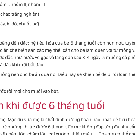
óm I, nhóm II, nhóm III
 cháo trắng nghiền)
ây, bí đỏ, chuối, bơ)
oãng đến đặc: hệ tiêu hóa của bé 6 tháng tuổi còn non nớt, tuyế
ức ăn chế biến sẵn các mẹ nhé. cần cho bé làm quen với từ mỏng v
nước đặc như nước vo gạo và tăng dần sau 3-4 ngày ½ muỗng cà phê
 đặc khi mới bắt đầu.
hông nên cho bé ăn quá no. Điều này sẽ khiến bé dễ bị rối loạn tiê
ước rồi mới cho muối vào bột.
m khi được 6 tháng tuổi
mẹ. Mặc dù sữa mẹ là chất dinh dưỡng hoàn hảo nhất, dễ tiêu hóa
a trẻ nhưng khi trẻ được 6 tháng, sữa mẹ không đáp ứng đủ nhu cầ
 sẽ chậm lớn, chậm lớn, còi xương, thiếu máu, ... Cha mẹ có thể ch