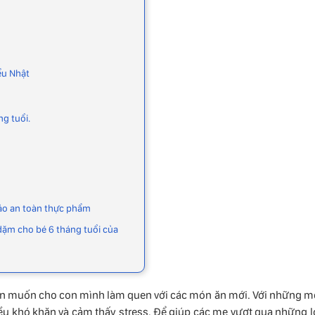
ểu Nhật
g tuổi.
bảo an toàn thực phẩm
dặm cho bé 6 tháng tuổi của
bạn muốn cho con mình làm quen với các món ăn mới. Với những m
iều khó khăn và cảm thấy stress. Để giúp các mẹ vượt qua những l