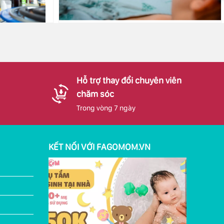
Hỗ trợ thay đổi chuyên viên
chăm sóc
Trong vòng 7 ngày
KẾT NỐI VỚI FAGOMOM.VN