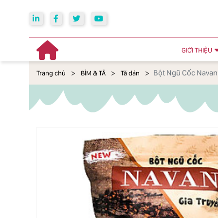
GIỚI THIỆU
Bột Ngũ Cốc Navan
Trang chủ
BỈM & TÃ
Tã dán