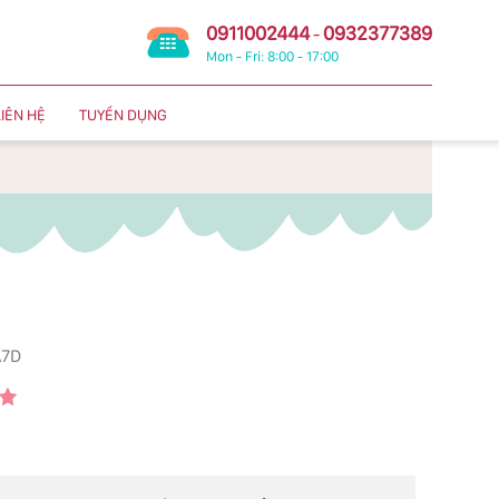
0911002444
0932377389
-
Mon - Fri: 8:00 - 17:00
LIÊN HỆ
TUYỂN DỤNG
A7D