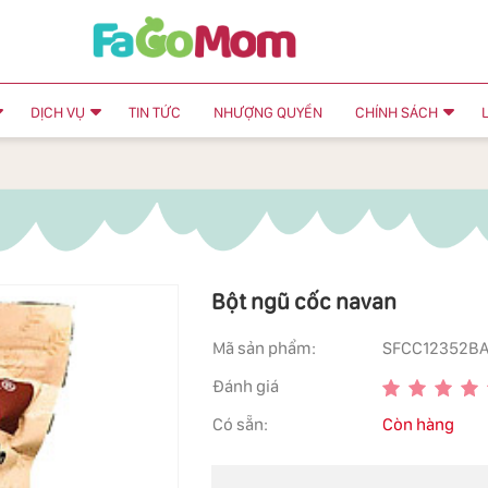
DỊCH VỤ
TIN TỨC
NHƯỢNG QUYỀN
CHÍNH SÁCH
Bột ngũ cốc navan
Mã sản phẩm:
SFCC12352B
Đánh giá
Có sẵn:
Còn hàng