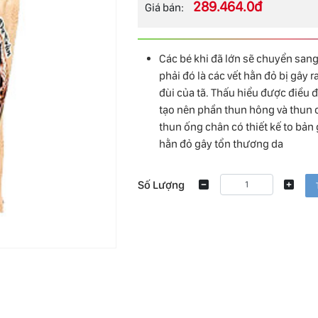
289.464.0đ
Giá bán:
Các bé khi đã lớn sẽ chuyển sang
phải đó là các vết hằn đỏ bị gây 
đùi của tã. Thấu hiểu được điều 
tạo nên phần thun hông và thun c
thun ống chân có thiết kế to bản 
hằn đỏ gây tổn thương da
Số Lượng