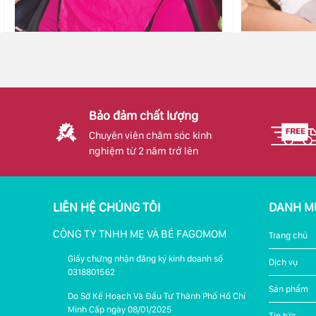
Bảo đảm chất lượng
Chuyên viên chăm sóc kinh
nghiệm từ 2 năm trở lên
LIÊN HỆ CHÚNG TÔI
DANH M
CÔNG TY TNHH MẸ VÀ BÉ FAGOMOM
Trang chủ
Giấy chứng nhận đăng ký kinh doanh số
Dịch vụ
0318801562
Sản phẩm
Do Sở Kế Hoạch Và Đầu Tư Thành Phố Hồ Chí
Minh Cấp ngày 08/01/2025
Tin tức