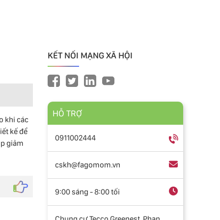
KẾT NỐI MẠNG XÃ HỘI
HỖ TRỢ
o khi các
iết kế để
0911002444
úp giảm
cskh@fagomom.vn
9:00 sáng - 8:00 tối
Chung cư Tecco Greenest, Phan