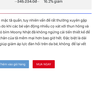
345.234.0đ
16.2% giảm
 mặc tã quần, tuy nhiên vấn đề rất thường xuyên gặp
ra do khi các bé vận động nhiều cọ xát với thun hông và
đó bỉm Moony Nhật đã không ngừng cải tiến thiết kế để
hân của tã mềm mại hơn bao giờ hết. Đặc biệt là dải
giúp giảm áp lực đàn hồi trên da bé, không để lại vết
Thêm vào giỏ hàng
MUA NGAY