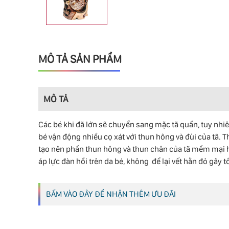
MÔ TẢ SẢN PHẨM
MÔ TẢ
Các bé khi đã lớn sẽ chuyển sang mặc tã quần, tuy nhiên
bé vận động nhiều cọ xát với thun hông và đùi của tã. 
tạo nên phần thun hông và thun chân của tã mềm mại hơn
áp lực đàn hồi trên da bé, không để lại vết hằn đỏ gây 
BẤM VÀO ĐÂY ĐỂ NHẬN THÊM ƯU ĐÃI