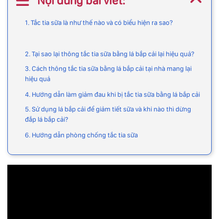
Nội dung bài viết:
1. Tắc tia sữa là như thế nào và có biểu hiện ra sao?
2. Tại sao lại thông tắc tia sữa bằng lá bắp cải lại hiệu quả?
3. Cách thông tắc tia sữa bằng lá bắp cải tại nhà mang lại
hiệu quả
4. Hướng dẫn làm giảm đau khi bị tắc tia sữa bằng lá bắp cải
5. Sử dụng lá bắp cải để giảm tiết sữa và khi nào thì dừng
đắp lá bắp cải?
6. Hướng dẫn phòng chống tắc tia sữa