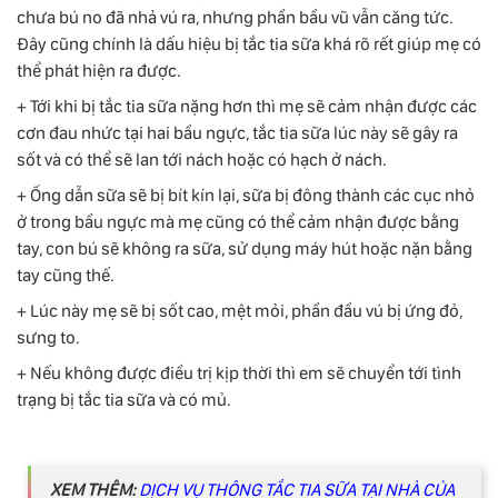
chưa bú no đã nhả vú ra, nhưng phần bầu vũ vẫn căng tức.
Đây cũng chính là dấu hiệu bị tắc tia sữa khá rõ rết giúp mẹ có
thể phát hiện ra được.
+ Tới khi bị tắc tia sữa nặng hơn thì mẹ sẽ cảm nhận được các
cơn đau nhức tại hai bầu ngực, tắc tia sữa lúc này sẽ gây ra
sốt và có thể sẽ lan tới nách hoặc có hạch ở nách.
+ Ống dẫn sữa sẽ bị bít kín lại, sữa bị đông thành các cục nhỏ
ở trong bầu ngực mà mẹ cũng có thể cảm nhận được bằng
tay, con bú sẽ không ra sữa, sử dụng máy hút hoặc nặn bằng
tay cũng thế.
+ Lúc này mẹ sẽ bị sốt cao, mệt mỏi, phần đầu vú bị ứng đỏ,
sưng to.
+ Nếu không được điều trị kịp thời thì em sẽ chuyển tới tình
trạng bị tắc tia sữa và có mủ.
XEM THÊM:
DỊCH VỤ THÔNG TẮC TIA SỮA TẠI NHÀ CỦA