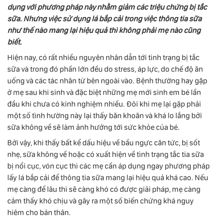
dụng với phương pháp này nhằm giảm các triệu chứng bị tắc
sữa. Nhưng việc sử dụng lá bắp cải trong việc thông tia sữa
như thế nào mang lại hiệu quả thì không phải mẹ nào cũng
biết.
Hiện nay, có rất nhiều nguyên nhân dẫn tới tình trạng bị tắc
sữa và trong đó phần lớn đều do stress, áp lực, do chế độ ăn
uống và các tác nhân từ bên ngoài vào. Bệnh thường hay gặp
ở mẹ sau khi sinh và đặc biệt những mẹ mới sinh em bé lần
đầu khi chưa có kinh nghiệm nhiều. Đôi khi mẹ lại gặp phải
một số tình hường này lại thấy băn khoăn và khá lo lắng bởi
sữa không về sẽ làm ảnh hưởng tới sức khỏe của bé.
Bởi vậy, khi thấy bất kể dấu hiệu về bầu ngực căn tức, bị sốt
nhẹ, sữa không về hoặc có xuất hiện về tình trạng tắc tia sữa
bị nổi cục, vón cục thì các mẹ cần áp dụng ngay phương pháp
lấy lá bắp cải để thông tia sữa mang lại hiệu quả khá cao. Nếu
mẹ càng để lâu thì sẽ càng khó có được giải pháp, mẹ càng
cảm thấy khó chịu và gây ra một số biến chứng khá nguy
hiêm cho bản thân.