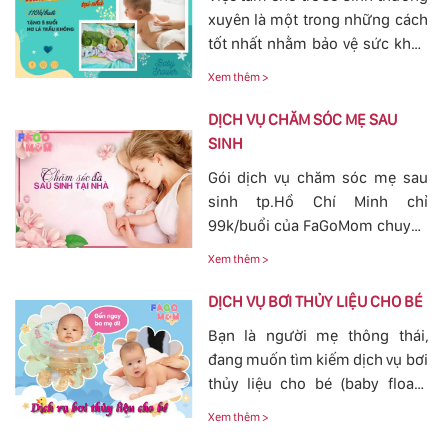
chóng thông tia sữa, giảm bớt
xuyên là một trong những cách
các cơn đau cương cứng tại
tốt nhất nhằm bảo vệ sức khỏe
vùng bầu vú, đảm bảo cho
cho bé yêu tránh khỏi các nguy
nguồn sữa về đều cho bé bú.
Xem thêm >
hiểm ở bên ngoài tác động vào.
Bởi vậy, nhu cầu tắm cho trẻ sơ
DỊCH VỤ CHĂM SÓC MẸ SAU
sinh ngày càn lớn, với dịch vụ
SINH
tắm cho trẻ sơ sinh tại của
Gói dịch vụ chăm sóc mẹ sau
FaGoMom cung cấp tới các mẹ
sinh tp.Hồ Chí Minh chỉ
không cần phải lo nghĩ về
99k/buổi của FaGoMom chuyên
chuyện massage và tắm cho
nghiệp, Dịch Vụ Hoàn Hảo,
con yêu của mình.
Xem thêm >
mang đến sự an toàn, cảm giác
yên tâm cho mẹ và bé.
DỊCH VỤ BƠI THỦY LIỆU CHO BÉ
Bạn là người mẹ thông thái,
đang muốn tìm kiếm dịch vụ bơi
thủy liệu cho bé (baby fload)
đảm bảo uy tín và chất lượng.
Xem thêm >