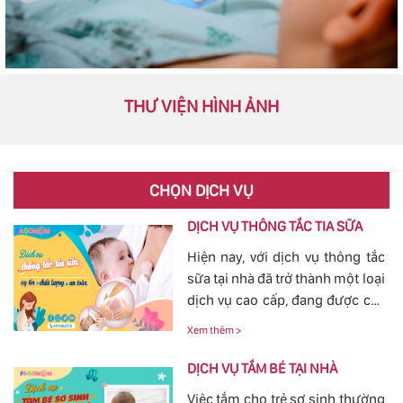
THƯ VIỆN HÌNH ẢNH
CHỌN DỊCH VỤ
DỊCH VỤ THÔNG TẮC TIA SỮA
Hiện nay, với dịch vụ thông tắc
sữa tại nhà đã trở thành một loại
dịch vụ cao cấp, đang được các
mẹ đặc biệt quan tâm, bởi tình
Xem thêm >
trạng tắc tia sữa sau sinh khá
phổ biến. Với việc thông tắc tia
DỊCH VỤ TẮM BÉ TẠI NHÀ
sữa sẽ giúp các mẹ nhanh
Việc tắm cho trẻ sơ sinh thường