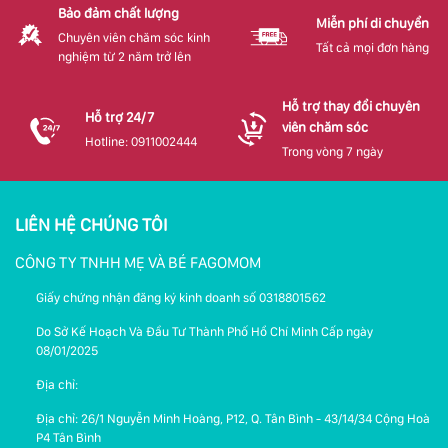
Bảo đảm chất lượng
Miễn phí di chuyển
Chuyên viên chăm sóc kinh
Tất cả mọi đơn hàng
nghiệm từ 2 năm trở lên
Hỗ trợ thay đổi chuyên
Hỗ trợ 24/7
viên chăm sóc
Hotline: 0911002444
Trong vòng 7 ngày
LIÊN HỆ CHÚNG TÔI
CÔNG TY TNHH MẸ VÀ BÉ FAGOMOM
Giấy chứng nhận đăng ký kinh doanh số 0318801562
Do Sở Kế Hoạch Và Đầu Tư Thành Phố Hồ Chí Minh Cấp ngày
08/01/2025
Địa chỉ:
Địa chỉ: 26/1 Nguyễn Minh Hoàng, P12, Q. Tân Bình - 43/14/34 Cộng Hoà
P4 Tân Bình