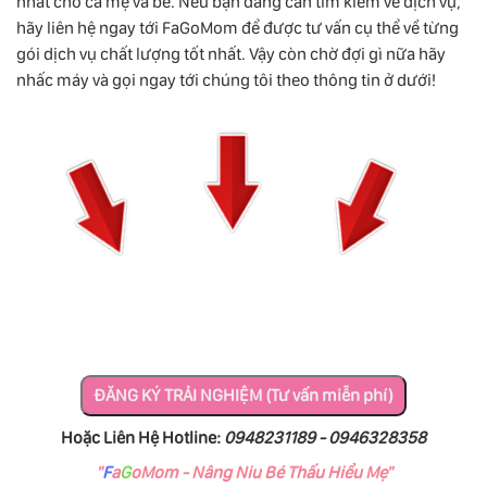
nhất cho cả mẹ và bé. Nếu bạn đang cần tìm kiếm về dịch vụ,
hãy liên hệ ngay tới FaGoMom để được tư vấn cụ thể về từng
gói dịch vụ chất lượng tốt nhất. Vậy còn chờ đợi gì nữa hãy
nhấc máy và gọi ngay tới chúng tôi theo thông tin ở dưới!
Hoặc Liên Hệ Hotline:
0948231189 - 0946328358
"
F
a
G
oMom
- Nâng Niu Bé Thấu Hiểu Mẹ"