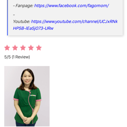
- Fanpage:
https://www.facebook.com/fagomom/
-
Youtube:
https://www.youtube.com/channel/UCJxRNk
HP5B-lEa5jO73-URw
5/5
(1 Review)