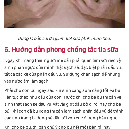
Dùng lá bắp cải để giảm tiết sữa (Ảnh minh họa)
6. Hướng dẫn phòng chống tắc tia sữa
Ngay khi mang thai, người mẹ cần phải quan tâm với việc vệ
sinh phần ngực của mình thật sạch sẽ, đặc biệt phần đầu vú,
tất cả các kẽ của phần đầu vú. Sử dụng khăn sạch để nhúng
vào nước ấm làm sạch.
Phải cho con bú ngay sau khi sinh càng sớm càng tốt, và bú
liên tục theo nhu cầu của con. Trước khi cho bé bú thì cần vệ
sinh thất sạch sẽ đầu vú, vắt vài giọt đầu bỏ đi rồi hãy cho bé
bú. Khi con đã bú xong thì cần làm sạch phần đầu vú để tránh
các tình trạng bị đọng sẽ dãn tới vón cục ở trong bầu ngực.
Khi cho bé bú, thì bạn chú ý cho bú hết một bên rồi hãy