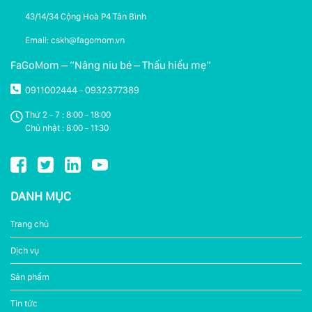
43/14/34 Cộng Hoà P4 Tân Bình
Email: cskh@fagomom.vn
FaGoMom – “Nâng niu bé – Thấu hiểu mẹ”
0911002444
0932377389
-
Thứ 2 - 7 : 8:00 - 18:00
Chủ nhật : 8:00 - 11:30
DANH MỤC
Trang chủ
Dịch vụ
Sản phẩm
Tin tức