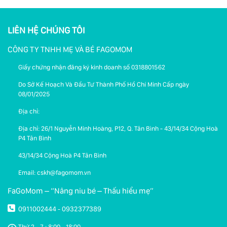
LIÊN HỆ CHÚNG TÔI
CÔNG TY TNHH MẸ VÀ BÉ FAGOMOM
Giấy chứng nhận đăng ký kinh doanh số 0318801562
Do Sở Kế Hoạch Và Đầu Tư Thành Phố Hồ Chí Minh Cấp ngày
08/01/2025
Địa chỉ:
Địa chỉ: 26/1 Nguyễn Minh Hoàng, P12, Q. Tân Bình - 43/14/34 Cộng Hoà
P4 Tân Bình
43/14/34 Cộng Hoà P4 Tân Bình
Email: cskh@fagomom.vn
FaGoMom – “Nâng niu bé – Thấu hiểu mẹ”
0911002444
0932377389
-
Thứ 2 - 7 : 8:00 - 18:00