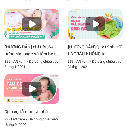
[HƯỚNG DẪN] chi tiết, 6+
[HƯỚNG DẪN] Quy trình HƠ
bước Massage và tắm bé tại
LÁ TRẦU KHÔNG tại
nhà
FAGOMOM
255 lượt xem • Đã công chiếu vào
363 lượt xem • Đã công chiếu vào
21 thg 1, 2021
31 thg 1, 2021
Dịch vụ tắm bé tại nhà
228 lượt xem • Đã công chiếu vào
15 thg 9, 2020