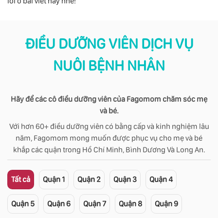
lời ở bài viết này nhé!
ĐIỀU DƯỠNG VIÊN DỊCH VỤ
NUÔI BỆNH NHÂN
Hãy để các cô điều dưỡng viên của Fagomom chăm sóc mẹ
và bé.
Với hơn 60+ điều dưỡng viên có bằng cấp và kinh nghiệm lâu
năm, Fagomom mong muốn được phục vụ cho mẹ và bé
khắp các quận trong Hồ Chí Minh, Bình Dương Và Long An.
Tất cả
Quận 1
Quận 2
Quận 3
Quận 4
Quận 5
Quận 6
Quận 7
Quận 8
Quận 9