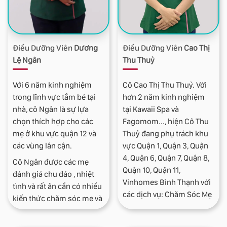
Điều Dưỡng Viên
Dương
Điều Dưỡng Viên
Cao Thị
Lệ Ngân
Thu Thuỷ
Với 6 năm kinh nghiệm
Cô Cao Thị Thu Thuỷ. Với
trong lĩnh vực tắm bé tại
hơn 2 năm kinh nghiệm
nhà, cô Ngân là sự lựa
tại Kawaii Spa và
chọn thích hợp cho các
Fagomom..., hiện Cô Thu
mẹ ở khu vực quận 12 và
Thuỷ đang phụ trách khu
các vùng lân cận.
vực Quận 1, Quận 3, Quận
4, Quận 6, Quận 7, Quận 8,
Cô Ngân được các mẹ
Quận 10, Quận 11,
đánh giá chu đáo , nhiệt
Vinhomes Bình Thạnh với
tình và rất ân cần có nhiều
các dịch vụ: Chăm Sóc Mẹ
kiến thức chăm sóc mẹ và
Bầu Tại Nhà, Massage tắm
bé.. Các mẹ rất hài lòng về
bé trẻ sơ sinh, massage vú
cô Ngân sau khi được cô