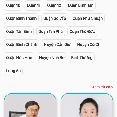
Quận 10
Quận 11
Quận 12
Quận Bình Tân
Quận Bình Thạnh
Quận Gò Vấp
Quận Phú Nhuận
Quận Tân Bình
Quận Tân Phú
Quận Thủ Đức
Quận Bình Chánh
Huyện Cần Giờ
Huyện Củ Chi
Quận Hóc Môn
Huyện Nhà Bè
Bình Dương
Long An
Xem tất cả >