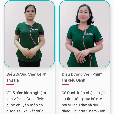
thông tắc tia sữa nhẹ
Ngân chăm sóc.
nhàng cho mẹ, thay băng
cắt chỉ các loại vết mổ và
vết cắt tầng sinh môn nếu
khâu chỉ thường
Điều Dưỡng Viên
Lê Thị
Điều Dưỡng Viên
Phạm
Thu Hà
Thị Kiều Oanh
Với 5 năm kinh nghiệm
Cô Oanh luôn nhận được
làm việc tại Greenfield
sự tin tưởng của bố mẹ
cùng chuyên môn có
bởi sự chu đáo và dịu
được sau khi kết thúc
dàng. Với hơn 5 năm kinh