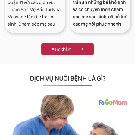
Quận 11 với các dịch vụ:
trấn an những bé khó tính
Chăm Sóc Mẹ Bầu Tại Nhà,
và có chuyên môn chăm
Massage tắm bé trẻ sơ
sóc mẹ sau sinh, cô hỗ trợ
sinh, Chăm sóc mẹ sau
các mẹ hồi phục nhanh
sinh
chóng cả về sức khỏe lẫn
tinh thần, mang đến sự an
tâm cho gia đình. Bên
Xem thêm
cạnh đó, cô có kinh
nghiệm chăm sóc bé sơ
sinh và trẻ nhỏ từ 0–1 tuổi,
luôn theo sát quá trình
DỊCH VỤ NUÔI BỆNH LÀ GÌ?
phát triển của bé. Ngoài
dịch vụ chăm sóc mẹ và
bé, cô Loan còn nhận
chăm bé theo giờ tại nhà
với các kỹ năng như cho
bé ăn, vệ sinh cá nhân, ru
ngủ, vui chơi và tương tác
phù hợp theo từng độ