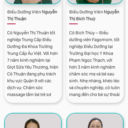
Điều Dưỡng Viên
Nguyễn
Điều Dưỡng Viên
Nguyễn
Thị Thuận
Thị Bích Thuỳ
Cô Nguyễn Thị Thuận tốt
Cô Bích Thùy – Điều
nghiệp Trung Cấp Điều
dưỡng viên Fagomom, tốt
Dưỡng Đa Khoa Trường
nghiệp Điều Dưỡng tại
Trung Cấp Âu Việt. Với hơn
Trường Đại học Y Khoa
7 năm kinh nghiệm tại
Phạm Ngọc Thạch, với
Giọt Sữa Yêu Thương, hiện
hơn 3 năm kinh nghiệm
Cô Thuận đang phụ trách
chăm sóc mẹ và bé sau
khu vực Quận 9 với các
sinh. Nhẹ nhàng, khéo léo
dịch vụ: Chăm sóc
và chuyên nghiệp, cô luôn
massage tắm bé trẻ sơ
mang đến cho bé sự thoải
sinh, massage thông tắc
mái và giúp mẹ nhanh
tia sữa nhẹ nhàng cho mẹ
chóng hồi phục sau sinh.
, thay băng cắt chỉ các loại
vết mổ và vết cắt tầng sinh