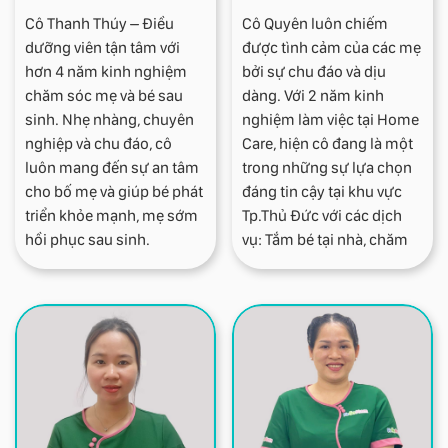
Nguyễn Tri Phương, giảng
Cô Thanh Thúy – Điều
Cô Quyên luôn chiếm
viên thỉnh giảng trường
dưỡng viên tận tâm với
được tình cảm của các mẹ
cao đẳng Y dược Pasteur,
hơn 4 năm kinh nghiệm
bởi sự chu đáo và dịu
Bác sĩ, Thạc sĩ Đặng Ngọc
chăm sóc mẹ và bé sau
dàng. Với 2 năm kinh
Hùng đóng vai trò là cố
sinh. Nhẹ nhàng, chuyên
nghiệm làm việc tại Home
vấn cấp cao cho các dịch
nghiệp và chu đáo, cô
Care, hiện cô đang là một
vụ chuyên sâu tại
luôn mang đến sự an tâm
trong những sự lựa chọn
Fagomom. Ông cũng là
cho bố mẹ và giúp bé phát
đáng tin cậy tại khu vực
nhà sáng lập H&H
triển khỏe mạnh, mẹ sớm
Tp.Thủ Đức với các dịch
Nutrition - hệ thống dinh
hồi phục sau sinh.
vụ: Tắm bé tại nhà, chăm
dưỡng y học đầu tiên tại
sóc mẹ sau sinh và thông
Việt Nam.
tắc tia sữa.
Cô Quyên tận tâm, ân cần
chăm sóc bé , đánh giá
cao về kỹ năng và thái độ,
chưa từng bị phàn nàn