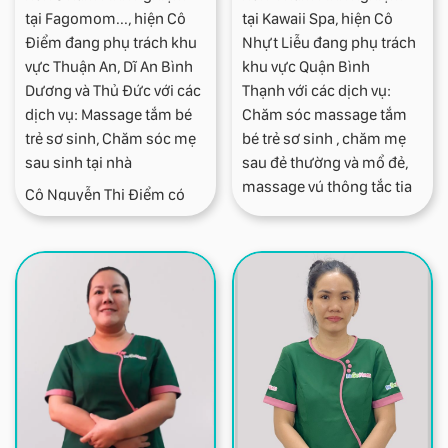
tại Fagomom..., hiện Cô
tại Kawaii Spa, hiện Cô
Điểm đang phụ trách khu
Nhựt Liễu đang phụ trách
vực Thuận An, Dĩ An Bình
khu vực Quận Bình
Dương và Thủ Đức với các
Thạnh với các dịch vụ:
dịch vụ: Massage tắm bé
Chăm sóc massage tắm
trẻ sơ sinh, Chăm sóc mẹ
bé trẻ sơ sinh , chăm mẹ
sau sinh tại nhà
sau đẻ thường và mổ đẻ,
massage vú thông tắc tia
Cô Nguyễn Thị Điểm có
sữa nhẹ nhàng cho mẹ ,
kinh nghiệm chăm sóc
thay băng cắt chỉ các loại
mẹ và bé, thái độ làm việc
vết mổ và vết cắt tầng sinh
chuyên nghiệp, đúng giờ,
môn nếu khâu chỉ thường
không bị phàn nàn về
chuyên môn, cô được
đánh giá là nhẹ nhàng,
chu đáo và nhiệt tình