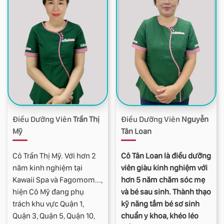
môn nếu khâu chỉ thường
Điều Dưỡng Viên
Trần Thị
Điều Dưỡng Viên
Nguyễn
Mỹ
Tân Loan
Cô Trần Thị Mỹ. Với hơn 2
Cô Tân Loan là điều dưỡng
năm kinh nghiệm tại
viên giàu kinh nghiệm với
Kawaii Spa và Fagomom...,
hơn 5 năm chăm sóc mẹ
hiện Cô Mỹ đang phụ
và bé sau sinh. Thành thạo
trách khu vực Quận 1,
kỹ năng tắm bé sơ sinh
Quận 3, Quận 5, Quận 10,
chuẩn y khoa, khéo léo