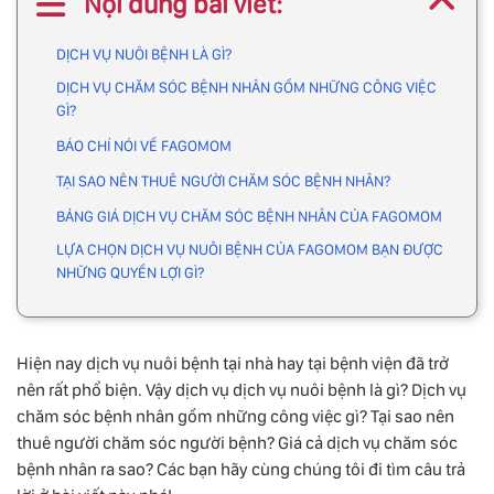
Nội dung bài viết:
DỊCH VỤ NUÔI BỆNH LÀ GÌ?
DỊCH VỤ CHĂM SÓC BỆNH NHÂN GỒM NHỮNG CÔNG VIỆC
GÌ?
BÁO CHÍ NÓI VỀ FAGOMOM
TẠI SAO NÊN THUÊ NGƯỜI CHĂM SÓC BỆNH NHÂN?
BẢNG GIÁ DỊCH VỤ CHĂM SÓC BỆNH NHÂN CỦA FAGOMOM
LỰA CHỌN DỊCH VỤ NUÔI BỆNH CỦA FAGOMOM BẠN ĐƯỢC
NHỮNG QUYỀN LỢI GÌ?
Hiện nay dịch vụ nuôi bệnh tại nhà hay tại bệnh viện đã trở
nên rất phổ biện. Vậy dịch vụ dịch vụ nuôi bệnh là gì? Dịch vụ
chăm sóc bệnh nhân gồm những công việc gì? Tại sao nên
thuê người chăm sóc người bệnh? Giá cả dịch vụ chăm sóc
bệnh nhân ra sao? Các bạn hãy cùng chúng tôi đi tìm câu trả