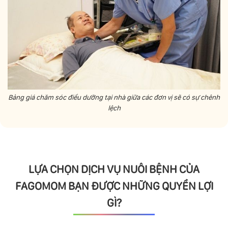
Bảng giá chăm sóc điều dưỡng tại nhà giữa các đơn vị sẽ có sự chênh
lệch
LỰA CHỌN DỊCH VỤ NUÔI BỆNH CỦA
FAGOMOM BẠN ĐƯỢC NHỮNG QUYỀN LỢI
GÌ?