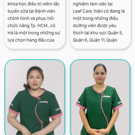
khóa học điều trị viêm tắc
nghiệm làm việc tại
tuyến sữa tại Bệnh viện
Leaf Care, hiện cô đang là
chỉnh hình và phục hồi
một trong những điều
chức năng Tp. HCM., cô
dưỡng viên được yêu
Hà là một trong những sự
thích tại khu vực Quận 5,
lựa chọn hàng đầu của
Quận 6, Quận 11, Quận
các Mẹ tại khu vực quận
Bình Tân, Quận Tân
Tân Bình và các vùng lân
Phú với các dịch vụ: Tắm
cận cho dịch vụ Tắm bé tại
bé tại nhà, chăm sóc mẹ
nhà và thông tắc tia sữa.
sau sinh và thông tắc tia
sữa.