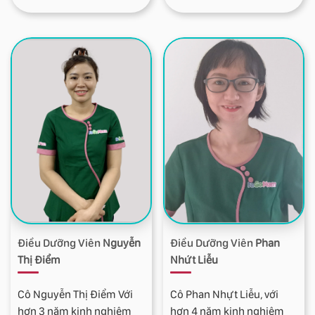
dịch vụ: Chăm Sóc Mẹ Bầu
giàu kinh nghiệm thực
Tại Nhà, Massage tắm bé
tiễn
, cô luôn mang đến
trẻ sơ sinh, massage vú
cho mẹ và bé sự an tâm,
thông tắc tia sữa nhẹ
thoải mái và những trải
nhàng cho mẹ, thay băng
nghiệm chăm sóc đúng
cắt chỉ các loại vết mổ và
chuẩn y khoa.
vết cắt tầng sinh môn nếu
Cô Mỹ Xuyên hiện đang
khâu chỉ thường
phụ trách các khu vực
Bình Tân, Tân Phú, Quận 6
Điều Dưỡng Viên
Nguyễn
Điều Dưỡng Viên
Phan
Thị Điểm
Nhứt Liễu
Cô Nguyễn Thị Điểm Với
Cô Phan Nhựt Liễu, với
hơn 3 năm kinh nghiệm
hơn 4 năm kinh nghiệm