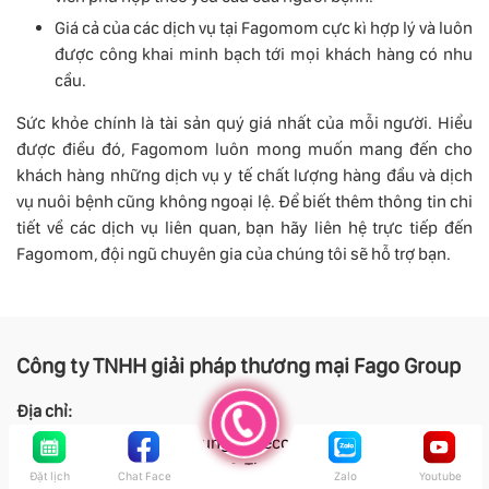
Giá cả của các dịch vụ tại Fagomom cực kì hợp lý và luôn
được công khai minh bạch tới mọi khách hàng có nhu
cầu.
Sức khỏe chính là tài sản quý giá nhất của mỗi người. Hiểu
được điều đó, Fagomom luôn mong muốn mang đến cho
khách hàng những dịch vụ y tế chất lượng hàng đầu và dịch
vụ nuôi bệnh cũng không ngoại lệ. Để biết thêm thông tin chi
tiết về các dịch vụ liên quan, bạn hãy liên hệ trực tiếp đến
Fagomom, đội ngũ chuyên gia của chúng tôi sẽ hỗ trợ bạn.
Công ty TNHH giải pháp thương mại Fago Group
Địa chỉ:
Tại Hồ Chí Minh: Chung cư tecco Greenest, Phan Văn Hớ
n, Tân Thới Nhất, Quận 12, Thành phố Hồ Chí Minh
Đặt lịch
Chat Face
Zalo
Youtube