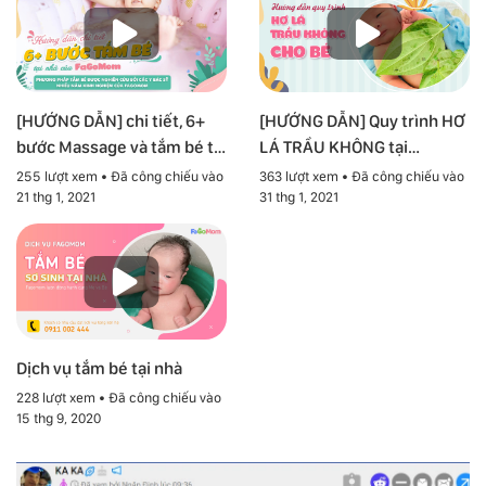
[HƯỚNG DẪN] chi tiết, 6+
[HƯỚNG DẪN] Quy trình HƠ
bước Massage và tắm bé tại
LÁ TRẦU KHÔNG tại
nhà
FAGOMOM
255 lượt xem • Đã công chiếu vào
363 lượt xem • Đã công chiếu vào
21 thg 1, 2021
31 thg 1, 2021
Dịch vụ tắm bé tại nhà
228 lượt xem • Đã công chiếu vào
15 thg 9, 2020