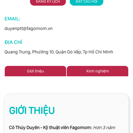
ĐĂNG KÝ LỊCH
ĐẶT CÂU HỎI
EMAIL:
duyenptt@fagomom.vn
ĐỊA CHỈ
Quang Trung, Phường 10, Quận Gò Vấp, Tp Hồ Chí Minh
Giới thiệu
Kinh nghiệm
GIỚI THIỆU
Cô Thúy Duyên - Kỹ thuật viên Fagomom:
Hơn 3 năm