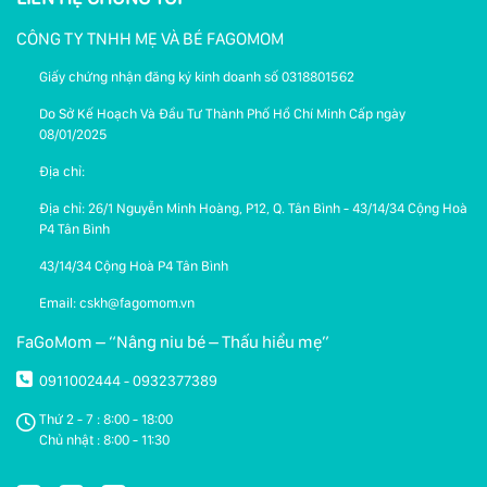
CÔNG TY TNHH MẸ VÀ BÉ FAGOMOM
Giấy chứng nhận đăng ký kinh doanh số 0318801562
Do Sở Kế Hoạch Và Đầu Tư Thành Phố Hồ Chí Minh Cấp ngày
08/01/2025
Địa chỉ:
Địa chỉ: 26/1 Nguyễn Minh Hoàng, P12, Q. Tân Bình - 43/14/34 Cộng Hoà
P4 Tân Bình
43/14/34 Cộng Hoà P4 Tân Bình
Email: cskh@fagomom.vn
FaGoMom – “Nâng niu bé – Thấu hiểu mẹ”
0911002444
0932377389
-
Thứ 2 - 7 : 8:00 - 18:00
Chủ nhật : 8:00 - 11:30