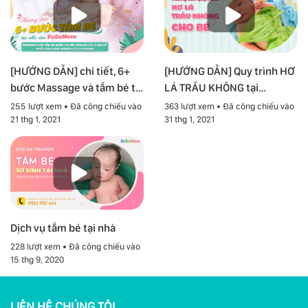
[HƯỚNG DẪN] chi tiết, 6+
[HƯỚNG DẪN] Quy trình HƠ
bước Massage và tắm bé tại
LÁ TRẦU KHÔNG tại
nhà
FAGOMOM
255 lượt xem • Đã công chiếu vào
363 lượt xem • Đã công chiếu vào
21 thg 1, 2021
31 thg 1, 2021
Dịch vụ tắm bé tại nhà
228 lượt xem • Đã công chiếu vào
15 thg 9, 2020
LIÊN HỆ CHÚNG TÔI