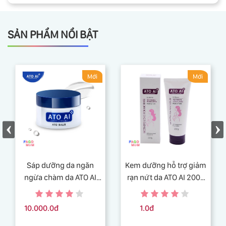
SẢN PHẨM NỔI BẬT
Mới
Mới
Sáp dưỡng da ngăn
Kem dưỡng hỗ trợ giảm
ngừa chàm da ATO AI
rạn nứt da ATO AI 200g
balm 29g an toàn và
chiết xuất từ thiên nhiên
lành tính
10.000.0đ
1.0đ