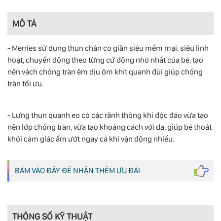
MÔ TẢ
- Merries sử dụng thun chân co giãn siêu mềm mại, siêu linh
hoạt, chuyển động theo từng cử động nhỏ nhất của bé, tạo
nên vách chống tràn êm dịu ôm khít quanh đùi giúp chống
tràn tối ưu.
- Lưng thun quanh eo có các rãnh thông khí độc đáo vừa tạo
nên lớp chống tràn, vừa tạo khoảng cách với da, giúp bé thoát
khỏi cảm giác ẩm ướt ngay cả khi vận động nhiều.
BẤM VÀO ĐÂY ĐỂ NHẬN THÊM ƯU ĐÃI
THÔNG SỐ KỸ THUẬT