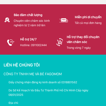
Bảo đảm chất lượng
Miễn phí di chuyển
Chuyên viên chăm sóc kinh
Tất cả mọi đơn hàng
nghiệm từ 2 năm trở lên
Hỗ trợ thay đổi chuyên
Hỗ trợ 24/7
viên chăm sóc
Hotline: 0911002444
Trong vòng 7 ngày
LIÊN HỆ CHÚNG TÔI
CÔNG TY TNHH MẸ VÀ BÉ FAGOMOM
Giấy chứng nhận đăng ký kinh doanh số 0318801562
Do Sở Kế Hoạch Và Đầu Tư Thành Phố Hồ Chí Minh Cấp ngày
08/01/2025
Địa chỉ: