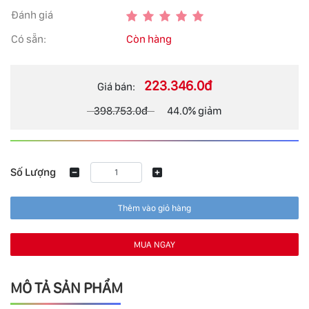
Đánh giá
Có sẵn:
Còn hàng
223.346.0đ
Giá bán:
398.753.0đ
44.0% giảm
Số Lượng
Thêm vào giỏ hàng
MUA NGAY
MÔ TẢ SẢN PHẨM