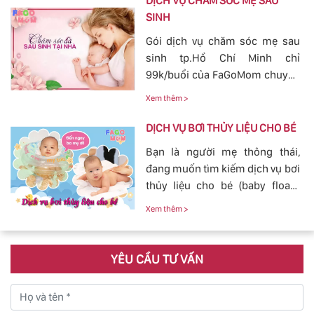
DỊCH VỤ CHĂM SÓC MẸ SAU
sinh ngày càn lớn, với dịch vụ
SINH
tắm cho trẻ sơ sinh tại của
Gói dịch vụ chăm sóc mẹ sau
FaGoMom cung cấp tới các mẹ
sinh tp.Hồ Chí Minh chỉ
không cần phải lo nghĩ về
99k/buổi của FaGoMom chuyên
chuyện massage và tắm cho
nghiệp, Dịch Vụ Hoàn Hảo,
con yêu của mình.
Xem thêm >
mang đến sự an toàn, cảm giác
yên tâm cho mẹ và bé.
DỊCH VỤ BƠI THỦY LIỆU CHO BÉ
Bạn là người mẹ thông thái,
đang muốn tìm kiếm dịch vụ bơi
thủy liệu cho bé (baby fload)
đảm bảo uy tín và chất lượng.
Xem thêm >
YÊU CẦU TƯ VẤN