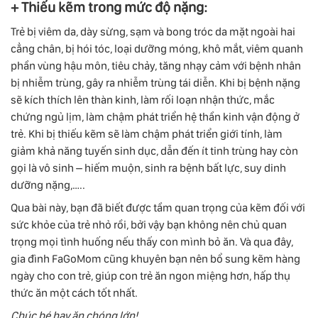
+ Thiếu kẽm trong mức độ nặng:
Trẻ bị viêm da, dày sừng, sạm và bong tróc da mặt ngoài hai
cẳng chân, bị hói tóc, loại dưỡng móng, khô mắt, viêm quanh
phần vùng hậu môn, tiêu chảy, tăng nhạy cảm với bệnh nhân
bị nhiễm trùng, gây ra nhiễm trùng tái diễn. Khi bị bệnh nặng
sẽ kích thích lên thàn kinh, làm rối loạn nhận thức, mắc
chứng ngủ lịm, làm chậm phát triển hệ thần kinh vận động ở
trẻ. Khi bị thiếu kẽm sẽ làm chậm phát triển giới tính, làm
giảm khả năng tuyến sinh dục, dẫn đến ít tinh trùng hay còn
gọi là vô sinh – hiếm muộn, sinh ra bệnh bất lực, suy dinh
dưỡng nặng,…..
Qua bài này, bạn đã biết được tầm quan trọng của kẽm đối với
sức khỏe của trẻ nhỏ rồi, bởi vậy bạn không nên chủ quan
trọng mọi tình huống nếu thấy con mình bỏ ăn. Và qua đây,
gia đình FaGoMom cũng khuyên bạn nên bổ sung kẽm hàng
ngày cho con trẻ, giúp con trẻ ăn ngon miệng hơn, hấp thụ
thức ăn một cách tốt nhất.
Chúc bé hay ăn chóng lớn!