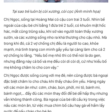
Tại sao trẻ luôn bị còi xương, còi cọc (Ảnh minh họa)
Chị Ngọc, sống tại Hoàng Mai có cậu con trai 3 tuổi. Nhìn bề
ngoài của cậu bé chỉ bằng 1 đứa trẻ 2 tuổi, có khuôn mặt hốc
hác, mắt cũng trũng sâu, khi sờ vào người toàn thấy xương
sườn, và các xương sống nho ra khá thương cho cậu nhỏ. Mà
trong khi đó, cả 2 vợ chồng chị đều là người to cao, khỏe
mạnh, mà tình trạng con mình gầy yếu lại càng làm cho cả 2
vợ chồng lo lắng. “Nếu bố mẹ nhỏ thì có thể nói là do gen,
nhưng đằng này cả bố và mẹ đều còi dí còi dị, cứ như kiểu bố
mẹ không chăm lo cho con vậy.”
Chị Ngọc được sống cùng với mẹ đẻ, nên cũng được bà ngoại
đặc biệt chăm lo cho cháu khi thấy cháu ốm yếu. Hàng ngày
với các món ăn như: cơm, cháo, bún, phởi, mì tô, bánh mì,
bánh ngọt,… đầy đủ các món thay đổi để bé dễ hấp thụ nhưng
vẫn không thành công. Bà ngoại của bé rất cầu kỳ trong việc
nấu các món ăn, từ việc mua chim bồ câu hay gà về hầm lấy
nước để nấu cháo cho bé ăn.