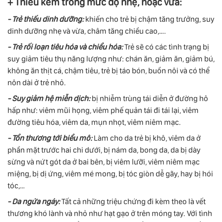
+ Thiếu kẽm trong mức độ nhẹ, hoặc vừa:
- Trẻ thiếu dinh dưỡng:
khiến cho trẻ bị chậm tăng trưởng, suy
dinh dưỡng nhẹ và vừa, châm tăng chiều cao,….
- Trẻ rối loạn tiêu hóa và chiểu hóa:
Trẻ sẽ có các tình trạng bị
suy giảm tiêu thụ năng lượng như: chán ăn, giảm ăn, giảm bú,
không ăn thịt cá, chậm tiêu, trẻ bị táo bón, buồn nôi và có thể
nôn dài ở trẻ nhỏ.
- Suy giảm hệ miễn dịch:
bị nhiễm trùng tái diễn ở đường hô
hấp như: viêm mũi họng, viêm phế quản tái đi tái lại, viêm
đường tiêu hóa, viêm da, mụn nhọt, viêm niêm mạc.
- Tổn thương tới biểu mô:
Làm cho da trẻ bị khô, viêm da ở
phần mặt trước hai chi dưới, bị nám da, bong da, da bị dày
sừng và nứt gót da ở bai bên, bị viêm lưỡi, viêm niêm mạc
miệng, bị dị ứng, viêm mé mong, bị tóc giòn dễ gãy, hay bị hói
tóc,…
- Da ngứa ngáy:
Tất cả những triệu chứng đi kèm theo là vết
thương khó lành và nhỏ như hạt gạo ở trên móng tay. Với tình