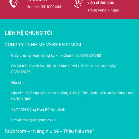
viên chăm sóc
Hotline: 0911002444
Trong vòng 7 ngày
LIÊN HỆ CHÚNG TÔI
CÔNG TY TNHH MẸ VÀ BÉ FAGOMOM
Giấy chứng nhận đăng ký kinh doanh số 0318801562
Do Sở Kế Hoạch Và Đầu Tư Thành Phố Hồ Chí Minh Cấp ngày
08/01/2025
Địa chỉ:
Địa chỉ: 26/1 Nguyễn Minh Hoàng, P12, Q. Tân Bình - 43/14/34 Cộng Hoà
P4 Tân Bình
43/14/34 Cộng Hoà P4 Tân Bình
Email: cskh@fagomom.vn
FaGoMom – “Nâng niu bé – Thấu hiểu mẹ”