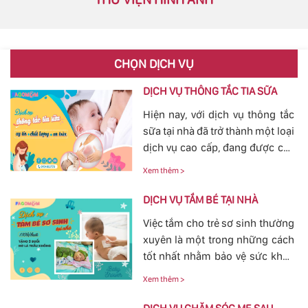
CHỌN DỊCH VỤ
DỊCH VỤ THÔNG TẮC TIA SỮA
Hiện nay, với dịch vụ thông tắc
sữa tại nhà đã trở thành một loại
dịch vụ cao cấp, đang được các
mẹ đặc biệt quan tâm, bởi tình
Xem thêm >
trạng tắc tia sữa sau sinh khá
phổ biến. Với việc thông tắc tia
DỊCH VỤ TẮM BÉ TẠI NHÀ
sữa sẽ giúp các mẹ nhanh
Việc tắm cho trẻ sơ sinh thường
chóng thông tia sữa, giảm bớt
xuyên là một trong những cách
các cơn đau cương cứng tại
tốt nhất nhằm bảo vệ sức khỏe
vùng bầu vú, đảm bảo cho
cho bé yêu tránh khỏi các nguy
nguồn sữa về đều cho bé bú.
Xem thêm >
hiểm ở bên ngoài tác động vào.
Bởi vậy, nhu cầu tắm cho trẻ sơ