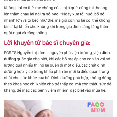
Không chỉ có thế, mẹ chồng của chị ở quê, cũng thi thoảng
lên thăm cháu lại nói ra nói vào: “Ngày xưa tôi nuôi bố nó
nhanh lớn và to béo như thế, mà giờ con nó lại còi thế không
biết.” lại khiến cho không khí trong gia đình càng tăng thêm
ngột ngạt và căng thẳng.
Lời khuyên từ bác sĩ chuyên gia:
PGS.TS Nguyễn thị Lâm – nguyên phó viện trưởng, viện
dinh
dưỡng
quốc gia cho biết, khi các bố mẹ ép cho con ăn với số
lượng quá nhiều thì nọ lại quên đi một điều, các chất dinh
dưỡng hợp lý có trong khẩu phần ăn mới là điều quan trọng
nhất cho sức khỏe của bé. Dinh dưỡng phù hợp, không đúng
theo khoa học chỉ khiến cho trẻ thấp coi mà còn thiếu sức đề
kháng, dễ mắc các bệnh viêm nhiễm, đặc biệt vào mùa hè.