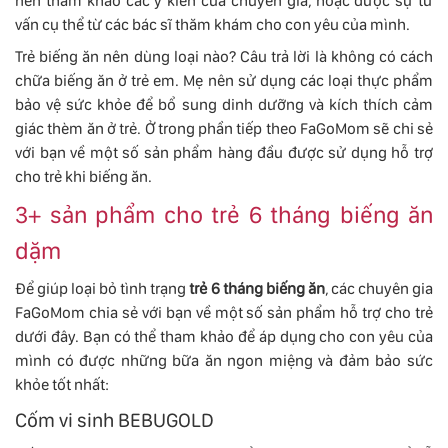
nên tham khảo các ý kiến của chuyên gia, hoặc được sự tư
vấn cụ thể từ các bác sĩ thăm khám cho con yêu của mình.
Trẻ biếng ăn nên dùng loại nào? Câu trả lời là không có cách
chữa biếng ăn ở trẻ em. Mẹ nên sử dụng các loại thực phẩm
bảo vệ sức khỏe để bổ sung dinh dưỡng và kích thích cảm
giác thèm ăn ở trẻ. Ở trong phần tiếp theo FaGoMom sẽ chi sẻ
với bạn về một số sản phẩm hàng đầu được sử dụng hỗ trợ
cho trẻ khi biếng ăn.
3+ sản phẩm cho trẻ 6 tháng biếng ăn
dặm
Để giúp loại bỏ tình trạng
trẻ 6 tháng biếng ăn
, các chuyên gia
FaGoMom chia sẻ với bạn về một số sản phẩm hỗ trợ cho trẻ
dưới đây. Bạn có thể tham khảo để áp dụng cho con yêu của
mình có được những bữa ăn ngon miệng và đảm bảo sức
khỏe tốt nhất:
Cốm vi sinh BEBUGOLD