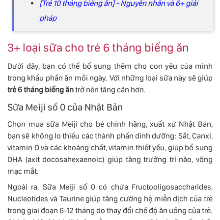
[Trẻ 10 tháng biếng ăn] - Nguyên nhân và 6+ giải
pháp
3+ loại sữa cho trẻ 6 tháng biếng ăn
Dưới đây, bạn có thể bố sung thêm cho con yêu của mình
trong khẩu phần ăn mỗi ngày. Với những loại sữa này sẽ giúp
trẻ 6 tháng biếng ăn
trở nên tăng cân hơn.
Sữa Meiji số 0 của Nhật Bản
Chọn mua sữa Meiji cho bé chính hãng, xuất xứ Nhật Bản,
bạn sẽ không lo thiếu các thành phần dinh dưỡng: Sắt, Canxi,
vitamin D và các khoáng chất, vitamin thiết yếu, giúp bổ sung
DHA (axit docosahexaenoic) giúp tăng trưởng trí não, võng
mạc mắt.
Ngoài ra, Sữa Meiji số 0 có chứa Fructooligosaccharides,
Nucleotides và Taurine giúp tăng cường hệ miễn dịch của trẻ
trong giai đoạn 6-12 tháng do thay đổi chế độ ăn uống của trẻ.