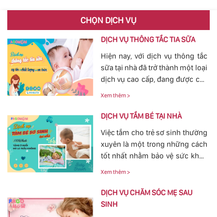
CHỌN DỊCH VỤ
DỊCH VỤ THÔNG TẮC TIA SỮA
Hiện nay, với dịch vụ thông tắc
sữa tại nhà đã trở thành một loại
dịch vụ cao cấp, đang được các
mẹ đặc biệt quan tâm, bởi tình
Xem thêm >
trạng tắc tia sữa sau sinh khá
phổ biến. Với việc thông tắc tia
DỊCH VỤ TẮM BÉ TẠI NHÀ
sữa sẽ giúp các mẹ nhanh
Việc tắm cho trẻ sơ sinh thường
chóng thông tia sữa, giảm bớt
xuyên là một trong những cách
các cơn đau cương cứng tại
tốt nhất nhằm bảo vệ sức khỏe
vùng bầu vú, đảm bảo cho
cho bé yêu tránh khỏi các nguy
nguồn sữa về đều cho bé bú.
Xem thêm >
hiểm ở bên ngoài tác động vào.
Bởi vậy, nhu cầu tắm cho trẻ sơ
DỊCH VỤ CHĂM SÓC MẸ SAU
sinh ngày càn lớn, với dịch vụ
SINH
tắm cho trẻ sơ sinh tại của