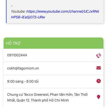
-
Youtube:
https://www.youtube.com/channel/UCJxRNk
HP5B-lEa5jO73-URw
HỖ TRỢ
0911002444
cskh@fagomom.vn
9:00 sáng - 8:00 tối
Chung cư Tecco Greenest, Phan Văn Hớn, Tân Thới
Nhất, Quận 12, Thành phố Hồ Chí Minh