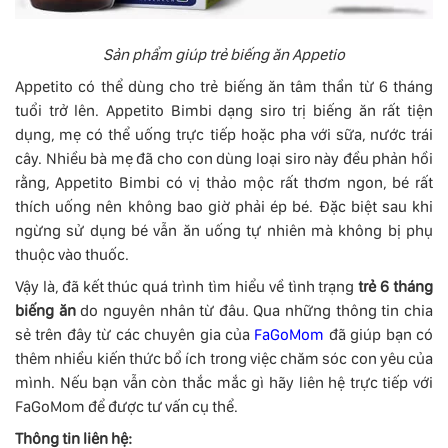
Sản phẩm giúp trẻ biếng ăn Appetio
Appetito có thể dùng cho trẻ biếng ăn tâm thần từ 6 tháng
tuổi trở lên. Appetito Bimbi dạng siro trị biếng ăn rất tiện
dụng, mẹ có thể uống trực tiếp hoặc pha với sữa, nước trái
cây. Nhiều bà mẹ đã cho con dùng loại siro này đều phản hồi
rằng, Appetito Bimbi có vị thảo mộc rất thơm ngon, bé rất
thích uống nên không bao giờ phải ép bé. Đặc biệt sau khi
ngừng sử dụng bé vẫn ăn uống tự nhiên mà không bị phụ
thuộc vào thuốc.
Vậy là, đã kết thúc quá trình tìm hiểu về tình trạng
trẻ 6 tháng
biếng ăn
do nguyên nhân từ đâu. Qua những thông tin chia
sẻ trên đây từ các chuyên gia của
FaGoMom
đã giúp bạn có
thêm nhiều kiến thức bổ ích trong việc chăm sóc con yêu của
mình. Nếu bạn vẫn còn thắc mắc gì hãy liên hệ trực tiếp với
FaGoMom để được tư vấn cụ thể.
Thông tin liên hệ: