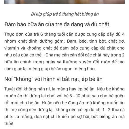
Bí kíp giúp trẻ 6 tháng hết biếng ăn
Đảm bảo bữa ăn của trẻ đa dạng và đủ chất
Thực đơn của trẻ 6 tháng tuổi cần được cung cấp đầy đủ 4
nhóm chất dinh dưỡng gồm: Đạm, béo, tinh bột, chất xơ,
vitamin và khoáng chất để đảm bảo cung cấp đủ chất cho
nhu cầu của cơ thể. . Cha mẹ cần cân đối các chất này trong 2
bữa ăn chính trong ngày và thường xuyên đổi món để tạo
cảm giác lạ miệng giúp bé ăn ngon miệng hơn.
Nói "không" với hành vi bắt nạt, ép bé ăn
Tuyệt đối không năn nỉ, la mắng hay ép bé ăn. Nếu bé không
muốn ăn thì dừng lại chơi với bé 5 - 10 phút sau cho bé quên
rồi mới cho bé ăn. Hoặc nếu bé đang ăn mà không muốn ăn
thì mẹ cũng nên dừng lại, không nên cố ép dù chỉ 1 - 2 thìa cà
phê. La mắng, dọa nạt chỉ khiến bé sợ hãi, bớt biếng ăn mà
thôi!