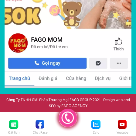
Công Ty TNHH Giải Pháp Thương Mại FAGO GROUP 2021 . Design web and
FAGO AGENCY
SEO by
Đặt lịch
Chat Face
Zalo
Youtube