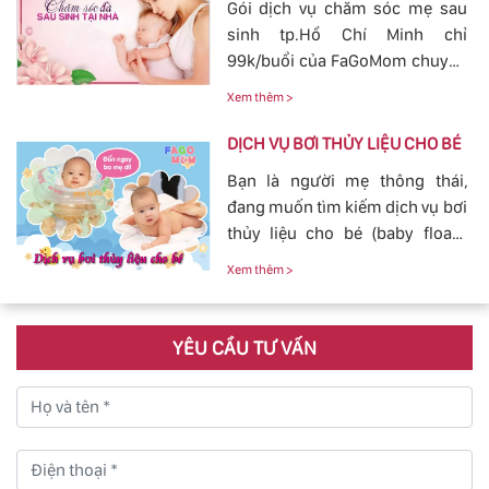
Gói dịch vụ chăm sóc mẹ sau
FaGoMom cung cấp tới các mẹ
sinh tp.Hồ Chí Minh chỉ
không cần phải lo nghĩ về
99k/buổi của FaGoMom chuyên
chuyện massage và tắm cho
nghiệp, Dịch Vụ Hoàn Hảo,
con yêu của mình.
Xem thêm >
mang đến sự an toàn, cảm giác
yên tâm cho mẹ và bé.
DỊCH VỤ BƠI THỦY LIỆU CHO BÉ
Bạn là người mẹ thông thái,
đang muốn tìm kiếm dịch vụ bơi
thủy liệu cho bé (baby fload)
đảm bảo uy tín và chất lượng.
Xem thêm >
YÊU CẦU TƯ VẤN