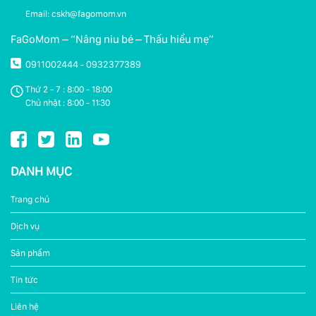
Email: cskh@fagomom.vn
FaGoMom – “Nâng niu bé – Thấu hiểu mẹ”
0911002444
0932377389
-
Thứ 2 - 7 : 8:00 - 18:00
Chủ nhật : 8:00 - 11:30
DANH MỤC
Trang chủ
Dịch vụ
Sản phẩm
Tin tức
Liên hệ