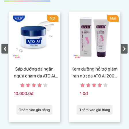
Mới
Mới
Sáp dưỡng da ngăn
Kem dưỡng hỗ trợ giảm
ngừa chàm da ATO AI
rạn nứt da ATO AI 200g
balm 29g an toàn và
chiết xuất từ thiên nhiên
lành tính
10.000.0đ
1.0đ
Thêm vào giỏ hàng
Thêm vào giỏ hàng