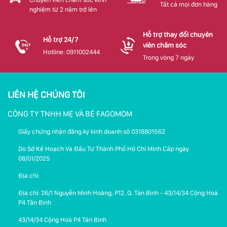
Tất cả mọi đơn hàng
nghiệm từ 2 năm trở lên
Hỗ trợ thay đổi chuyên
Hỗ trợ 24/7
viên chăm sóc
Hotline: 0911002444
Trong vòng 7 ngày
LIÊN HỆ CHÚNG TÔI
CÔNG TY TNHH MẸ VÀ BÉ FAGOMOM
Giấy chứng nhận đăng ký kinh doanh số 0318801562
Do Sở Kế Hoạch Và Đầu Tư Thành Phố Hồ Chí Minh Cấp ngày
08/01/2025
Địa chỉ:
Địa chỉ: 26/1 Nguyễn Minh Hoàng, P12, Q. Tân Bình - 43/14/34 Cộng Hoà
P4 Tân Bình
43/14/34 Cộng Hoà P4 Tân Bình