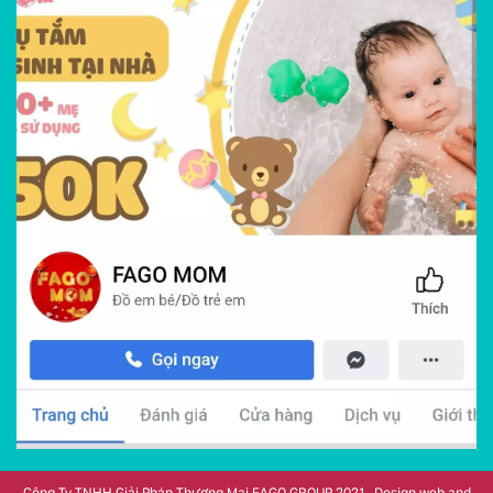
Công Ty TNHH Giải Pháp Thương Mại FAGO GROUP 2021 . Design web and