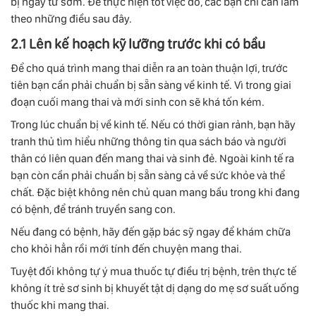
bị ngay từ sớm. Để thực hiện tốt việc đó, các bạn chỉ cần làm
theo những điều sau đây.
2.1 Lên kế hoạch kỹ lưỡng trước khi có bầu
Để cho quá trình mang thai diễn ra an toàn thuận lợi, trước
tiên bạn cần phải chuẩn bị sẵn sàng về kinh tế. Vì trong giai
đoạn cuối mang thai và mới sinh con sẽ khá tốn kém.
Trong lúc chuẩn bị về kinh tế. Nếu có thời gian rảnh, bạn hãy
tranh thủ tìm hiểu những thông tin qua sách báo và người
thân có liên quan đến mang thai và sinh đẻ. Ngoài kinh tế ra
bạn còn cần phải chuẩn bị sẵn sàng cả về sức khỏe và thể
chất. Đặc biệt không nên chủ quan mang bầu trong khi đang
có bệnh, để tránh truyền sang con.
Nếu đang có bệnh, hãy đến gặp bác sỹ ngay để khám chữa
cho khỏi hẳn rồi mới tính đến chuyện mang thai.
Tuyệt đối không tự ý mua thuốc tự điều trị bệnh, trên thực tế
không ít trẻ sơ sinh bị khuyết tật dị dạng do mẹ sơ suất uống
thuốc khi mang thai.