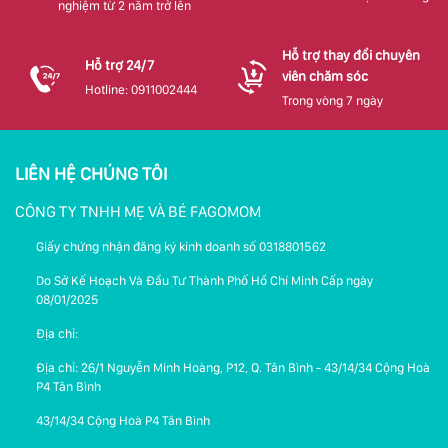
nghiệm từ 2 năm trở lên
Hỗ trợ thay đổi chuyên
Hỗ trợ 24/7
viên chăm sóc
Hotline: 0911002444
Trong vòng 7 ngày
LIÊN HỆ CHÚNG TÔI
CÔNG TY TNHH MẸ VÀ BÉ FAGOMOM
Giấy chứng nhận đăng ký kinh doanh số 0318801562
Do Sở Kế Hoạch Và Đầu Tư Thành Phố Hồ Chí Minh Cấp ngày
08/01/2025
Địa chỉ:
Địa chỉ: 26/1 Nguyễn Minh Hoàng, P12, Q. Tân Bình - 43/14/34 Cộng Hoà
P4 Tân Bình
43/14/34 Cộng Hoà P4 Tân Bình