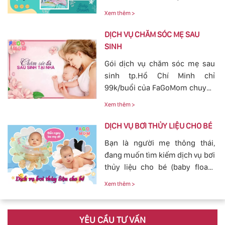
vùng bầu vú, đảm bảo cho
cho bé yêu tránh khỏi các nguy
nguồn sữa về đều cho bé bú.
Xem thêm >
hiểm ở bên ngoài tác động vào.
Bởi vậy, nhu cầu tắm cho trẻ sơ
DỊCH VỤ CHĂM SÓC MẸ SAU
sinh ngày càn lớn, với dịch vụ
SINH
tắm cho trẻ sơ sinh tại của
Gói dịch vụ chăm sóc mẹ sau
FaGoMom cung cấp tới các mẹ
sinh tp.Hồ Chí Minh chỉ
không cần phải lo nghĩ về
99k/buổi của FaGoMom chuyên
chuyện massage và tắm cho
nghiệp, Dịch Vụ Hoàn Hảo,
con yêu của mình.
Xem thêm >
mang đến sự an toàn, cảm giác
yên tâm cho mẹ và bé.
DỊCH VỤ BƠI THỦY LIỆU CHO BÉ
Bạn là người mẹ thông thái,
đang muốn tìm kiếm dịch vụ bơi
thủy liệu cho bé (baby fload)
đảm bảo uy tín và chất lượng.
Xem thêm >
YÊU CẦU TƯ VẤN