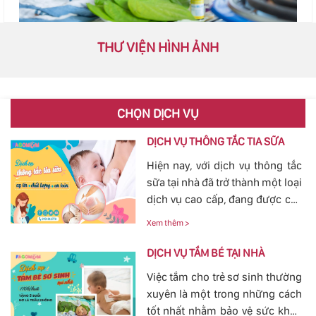
THƯ VIỆN HÌNH ẢNH
CHỌN DỊCH VỤ
DỊCH VỤ THÔNG TẮC TIA SỮA
Hiện nay, với dịch vụ thông tắc
sữa tại nhà đã trở thành một loại
dịch vụ cao cấp, đang được các
mẹ đặc biệt quan tâm, bởi tình
Xem thêm >
trạng tắc tia sữa sau sinh khá
phổ biến. Với việc thông tắc tia
DỊCH VỤ TẮM BÉ TẠI NHÀ
sữa sẽ giúp các mẹ nhanh
Việc tắm cho trẻ sơ sinh thường
chóng thông tia sữa, giảm bớt
xuyên là một trong những cách
các cơn đau cương cứng tại
tốt nhất nhằm bảo vệ sức khỏe