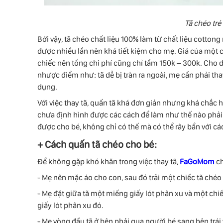
Tã chéo trẻ
Bởi vậy, tã chéo chất liệu 100% làm từ chất liệu cottong n
được nhiều lần nên khá tiết kiệm cho mẹ. Giá của một 
chiếc nên tổng chi phí cũng chỉ tầm 150k – 300k. Cho 
nhược điểm như: tã dễ bị tràn ra ngoài, mẹ cần phải thay
dụng.
Với việc thay tã, quấn tã khá đơn giản nhưng khá chắc 
chưa định hình được các cách để làm như thế nào phải
được cho bé, không chỉ có thế mà có thể rây bẩn với c
+ Cách quấn tã chéo cho bé:
Để không gặp khó khăn trong việc thay tã,
FaGoMom
ch
- Mẹ nên mặc áo cho con, sau đó trải một chiếc tã chéo
- Mẹ đặt giữa tã một miếng giấy lót phân xu và một chi
giấy lót phân xu đó.
- Mẹ vòng đầu tã ở bên phải qua người bé sang bên trái