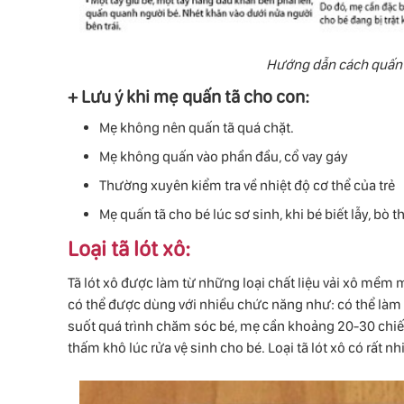
Hướng dẫn cách quấn t
+ Lưu ý khi mẹ quấn tã cho con:
Mẹ không nên quấn tã quá chặt.
Mẹ không quấn vào phần đầu, cổ vay gáy
Thường xuyên kiểm tra về nhiệt độ cơ thể của trẻ
Mẹ quấn tã cho bé lúc sơ sinh, khi bé biết lẫy, bò
Loại tã lót xô:
Tã lót xô được làm từ những loại chất liệu vải xô mềm mạ
có thể được dùng với nhiều chức năng như: có thể làm k
suốt quá trình chăm sóc bé, mẹ cần khoảng 20-30 chiế, 
thấm khô lúc rửa vệ sinh cho bé. Loại tã lót xô có rất 