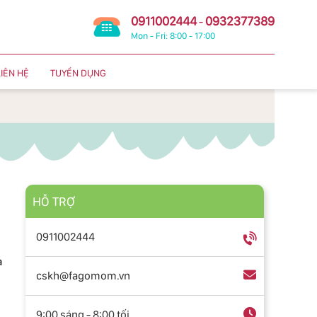
0911002444
0932377389
-
Mon - Fri: 8:00 - 17:00
LIÊN HỆ
TUYỂN DỤNG
HỖ TRỢ
0911002444
à
cskh@fagomom.vn
9:00 sáng - 8:00 tối