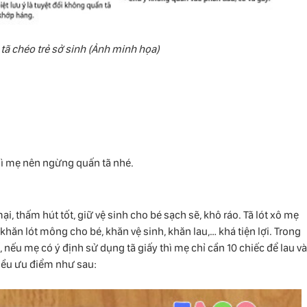
ã chéo trẻ sở sinh (Ảnh minh họa)
 thì mẹ nên ngừng quấn tã nhé.
i, thấm hút tốt, giữ vệ sinh cho bé sạch sẽ, khô ráo. Tã lót xô mẹ
hăn lót mông cho bé, khăn vệ sinh, khăn lau,… khá tiện lợi. Trong
nếu mẹ có ý định sử dụng tã giấy thì mẹ chỉ cần 10 chiếc để lau và
nhiều ưu điểm như sau: