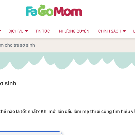
DỊCH VỤ
TIN TỨC
NHƯỢNG QUYỀN
CHÍNH SÁCH
m cho trẻ sơ sinh
ơ sinh
hế nào là tốt nhất? Khi mới lần đầu làm mẹ thì ai cũng tìm hiểu v