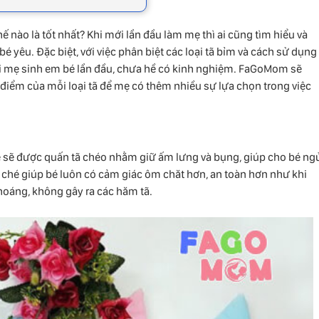
ế nào là tốt nhất? Khi mới lần đầu làm mẹ thì ai cũng tìm hiểu và
 yêu. Đặc biệt, với việc phân biệt các loại tã bỉm và cách sử dụng
i mẹ sinh em bé lần đầu, chưa hề có kinh nghiệm. FaGoMom sẽ
iểm của mỗi loại tã để mẹ có thêm nhiều sự lựa chọn trong việc
bé sẽ được quấn tã chéo nhằm giữ ấm lưng và bụng, giúp cho bé ng
 tã ché giúp bé luôn có cảm giác ôm chăt hơn, an toàn hơn như khi
oáng, không gây ra các hăm tã.