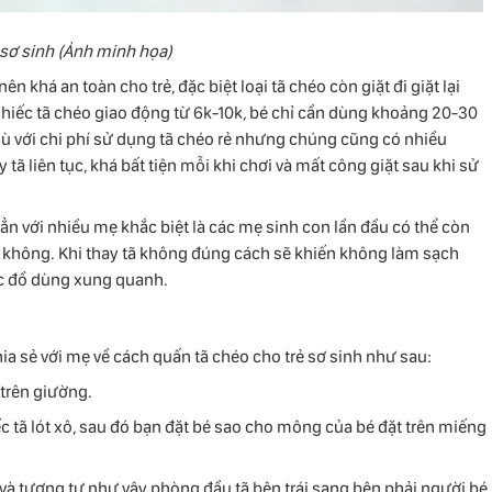
 sơ sinh (Ảnh minh họa)
ên khá an toàn cho trẻ, đặc biệt loại tã chéo còn giặt đi giặt lại
chiếc tã chéo giao động từ 6k-10k, bé chỉ cần dùng khoảng 20-30
dù với chi phí sử dụng tã chéo rẻ nhưng chúng cũng có nhiều
 tã liên tục, khá bất tiện mỗi khi chơi và mất công giặt sau khi sử
hẳn với nhiều mẹ khắc biệt là các mẹ sinh con lần đầu có thể còn
 không. Khi thay tã không đúng cách sẽ khiến không làm sạch
ác đồ dùng xung quanh.
ia sẻ với mẹ về cách quấn tã chéo cho trẻ sơ sinh như sau:
 trên giường.
ếc tã lót xô, sau đó bạn đặt bé sao cho mông của bé đặt trên miếng
 và tượng tự như vậy phòng đầu tã bên trái sang bên phải người bé,