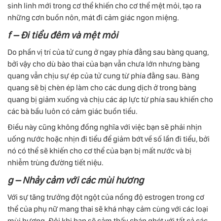
sinh linh mới trong cơ thể khiến cho cơ thể mệt mỏi, tạo ra
những cơn buồn nôn, mát đi cảm giác ngon miệng.
f – Đi tiểu đêm và mệt mỏi
Do phần vị trí của tử cung ở ngay phía đằng sau bàng quang,
bởi vậy cho dù bào thai của bạn vẫn chưa lớn nhưng bàng
quang vẫn chịu sự ép của tử cung từ phía đằng sau. Bàng
quang sẽ bị chèn ép làm cho các dung dịch ở trong bàng
quang bị giảm xuống và chịu các áp lực từ phía sau khiến cho
các bà bầu luôn có cảm giác buồn tiểu.
Điều này cũng không đồng nghĩa với việc bạn sẽ phải nhịn
uống nước hoặc nhịn đi tiểu để giảm bớt về số lần đi tiểu, bởi
nó có thể sẽ khiến cho cơ thể của bạn bị mất nước và bị
nhiễm trùng đường tiết niệu.
g – Nhảy cảm với các mùi hương
Với sự tăng trưởng đột ngột của nồng độ estrogen trong cơ
thể của phụ nữ mang thai sẽ khá nhạy cảm cùng với các loại
mùi hương. Đôi khi bạn sẽ cảm thấy chán ghét với tất cả các