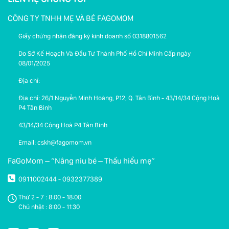
CÔNG TY TNHH MẸ VÀ BÉ FAGOMOM
Giấy chứng nhận đăng ký kinh doanh số 0318801562
Do Sở Kế Hoạch Và Đầu Tư Thành Phố Hồ Chí Minh Cấp ngày
08/01/2025
Địa chỉ:
Địa chỉ: 26/1 Nguyễn Minh Hoàng, P12, Q. Tân Bình - 43/14/34 Cộng Hoà
P4 Tân Bình
43/14/34 Cộng Hoà P4 Tân Bình
Email: cskh@fagomom.vn
FaGoMom – “Nâng niu bé – Thấu hiểu mẹ”
0911002444
0932377389
-
Thứ 2 - 7 : 8:00 - 18:00
Chủ nhật : 8:00 - 11:30