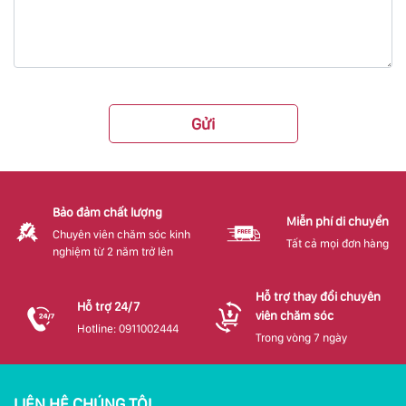
Gửi
Bảo đảm chất lượng
Miễn phí di chuyển
Chuyên viên chăm sóc kinh
Tất cả mọi đơn hàng
nghiệm từ 2 năm trở lên
Hỗ trợ thay đổi chuyên
Hỗ trợ 24/7
viên chăm sóc
Hotline: 0911002444
Trong vòng 7 ngày
LIÊN HỆ CHÚNG TÔI