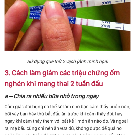
Sử dụng que thử 2 vạch (Ảnh minh họa)
3. Cách làm giảm các triệu chứng ốm
nghén khi mang thai 2 tuần đầu
a – Chia ra nhiều bữa nhỏ trong ngày
Cảm giác đói bụng có thể sẽ làm cho bạn cảm thấy buồn nôn,
bởi vậy bạn hãy thử bắt đầu ăn trước khi cảm thấy đói, hay
ngay khi cảm thấy thèm với bất kể 1 món ăn nào đó. Và ngoài
ra, mẹ bầu cũng chỉ nên ăn vừa đủ, không được để quá no