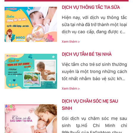
DỊCH VỤ THÔNG TẮC TIA SỮA
Hiện nay, với dịch vụ thông tắc
sữa tại nhà đã trở thành một loại
dịch vụ cao cấp, đang được các
mẹ đặc biệt quan tâm, bởi tình
Xem thêm >
trạng tắc tia sữa sau sinh khá
phổ biến. Với việc thông tắc tia
DỊCH VỤ TẮM BÉ TẠI NHÀ
sữa sẽ giúp các mẹ nhanh
Việc tắm cho trẻ sơ sinh thường
chóng thông tia sữa, giảm bớt
xuyên là một trong những cách
các cơn đau cương cứng tại
tốt nhất nhằm bảo vệ sức khỏe
vùng bầu vú, đảm bảo cho
cho bé yêu tránh khỏi các nguy
nguồn sữa về đều cho bé bú.
Xem thêm >
hiểm ở bên ngoài tác động vào.
Bởi vậy, nhu cầu tắm cho trẻ sơ
DỊCH VỤ CHĂM SÓC MẸ SAU
sinh ngày càn lớn, với dịch vụ
SINH
tắm cho trẻ sơ sinh tại của
Gói dịch vụ chăm sóc mẹ sau
FaGoMom cung cấp tới các mẹ
sinh tp.Hồ Chí Minh chỉ
không cần phải lo nghĩ về
99k/buổi của FaGoMom chuyên