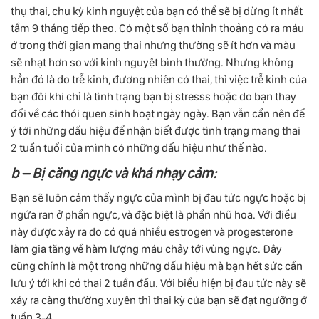
thụ thai, chu kỳ kinh nguyệt của bạn có thể sẽ bị dừng ít nhất
tầm 9 tháng tiếp theo. Có một số bạn thỉnh thoảng có ra máu
ở trong thời gian mang thai nhưng thường sẽ ít hơn và màu
sẽ nhạt hơn so với kinh nguyệt bình thường. Nhưng không
hẳn đó là do trễ kinh, đương nhiên có thai, thì việc trễ kinh của
bạn đôi khi chỉ là tình trạng bạn bị stresss hoặc do bạn thay
đổi về các thói quen sinh hoạt ngày ngày. Bạn vẫn cần nên để
ý tới những dấu hiệu để nhận biết được tình trạng mang thai
2 tuần tuổi của mình có những dấu hiệu như thế nào.
b – Bị căng ngực và khá nhạy cảm:
Bạn sẽ luôn cảm thấy ngực của mình bị đau tức ngực hoặc bị
ngứa ran ở phần ngực, và đặc biệt là phần nhũ hoa. Với điều
này được xảy ra do có quá nhiều estrogen và progesterone
làm gia tăng về hàm lượng máu chảy tới vùng ngực. Đây
cũng chính là một trong những dấu hiệu mà bạn hết sức cần
lưu ý tới khi có thai 2 tuần đầu. Với biểu hiện bị đau tức này sẽ
xảy ra càng thường xuyên thì thai kỳ của bạn sẽ đạt ngưỡng ở
tuần 3-4.