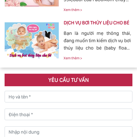
chuyện massage và tắm cho
nghiệp, Dịch Vụ Hoàn Hảo,
con yêu của mình.
Xem thêm >
mang đến sự an toàn, cảm giác
yên tâm cho mẹ và bé.
DỊCH VỤ BƠI THỦY LIỆU CHO BÉ
Bạn là người mẹ thông thái,
đang muốn tìm kiếm dịch vụ bơi
thủy liệu cho bé (baby fload)
đảm bảo uy tín và chất lượng.
Xem thêm >
YÊU CẦU TƯ VẤN