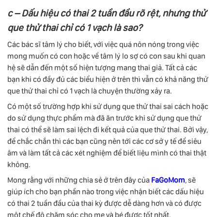
c – Dấu hiệu có thai 2 tuần đầu rõ rệt, nhưng thử
que thử thai chỉ có 1 vạch là sao?
Các bác sĩ tâm lý cho biết, với việc quá nôn nóng trong việc
mong muốn có con hoặc về tâm lý lo sợ có con sau khi quan
hệ sẽ dẫn đến một số hiện tượng mang thai giả. Tất cả các
bạn khi có đầy đủ các biểu hiện ở trên thì vẫn có khả năng thử
que thử thai chỉ có 1 vạch là chuyện thường xảy ra.
Có một số trường hợp khi sử dụng que thử thai sai cách hoặc
do sử dụng thực phẩm mà đã ăn trước khi sử dụng que thử
thai có thể sẽ làm sai lệch đi kết quả của que thử thai. Bởi vậy,
để chắc chắn thì các bạn cũng nên tới các cơ sở y tế để siêu
âm và làm tất cả các xét nghiệm để biết liệu mình có thai thật
không.
Mong rằng với những chia sẻ ở trên đây của
FaGoMom
, sẽ
giúp ích cho bạn phần nào trong việc nhận biết các dấu hiệu
có thai 2 tuần đầu của thai kỳ được dễ dàng hơn và có được
một chế độ chăm sóc cho mẹ và bé được tốt nhất.