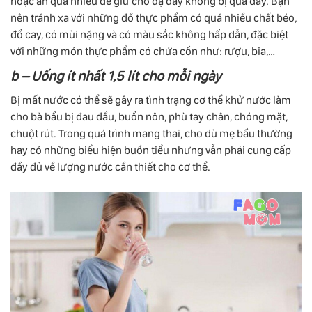
hoặc ăn quá nhiều để giữ cho dạ dày không bị quá đầy. Bạn
nên tránh xa với những đồ thực phẩm có quá nhiều chất béo,
đồ cay, có mùi nặng và có màu sắc không hấp dẫn, đặc biệt
với những món thực phẩm có chứa cồn như: rượu, bia,…
b – Uống ít nhất 1,5 lít cho mỗi ngày
Bị mất nước có thể sẽ gây ra tình trạng cơ thể khử nước làm
cho bà bầu bị đau đầu, buồn nôn, phù tay chân, chóng mặt,
chuột rút. Trong quá trình mang thai, cho dù mẹ bầu thường
hay có những biểu hiện buồn tiểu nhưng vẫn phải cung cấp
đầy đủ về lượng nước cần thiết cho cơ thể.