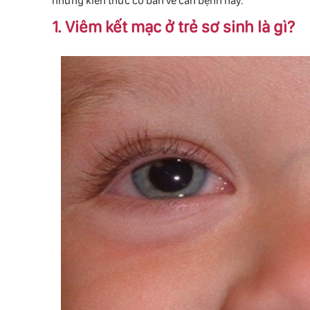
những kiến thức cơ bản về căn bệnh này.
1. Viêm kết mạc ở trẻ sơ sinh là gì?