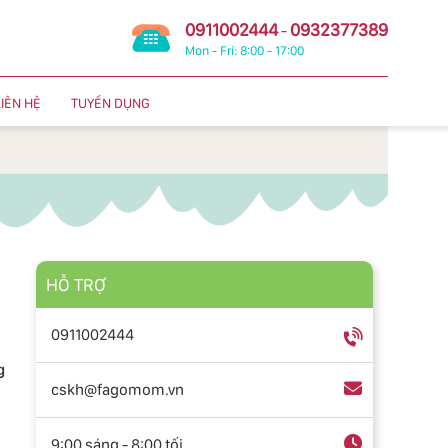
0911002444
0932377389
-
Mon - Fri: 8:00 - 17:00
LIÊN HỆ
TUYỂN DỤNG
HỖ TRỢ
0911002444
g
cskh@fagomom.vn
9:00 sáng - 8:00 tối