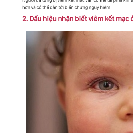
Người đã từng bị viêm kết mạc vẫn có thể tái phát khi t
hơn và có thể dẫn tới biến chứng nguy hiểm.
2. Dấu hiệu nhận biết viêm kết mạc ở