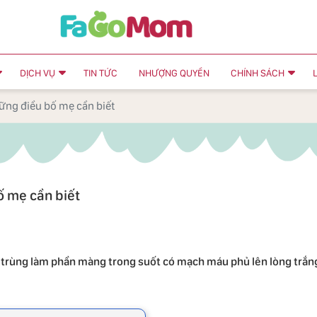
DỊCH VỤ
TIN TỨC
NHƯỢNG QUYỀN
CHÍNH SÁCH
hững điều bố mẹ cần biết
ố mẹ cần biết
m trùng làm phần màng trong suốt có mạch máu phủ lên lòng trắn