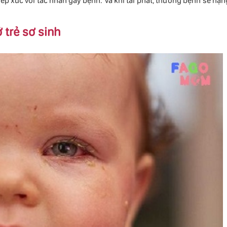
iếp xúc với tác nhân gây bệnh. Và khi tái phát, thường bệnh sẽ nặn
 trẻ sơ sinh