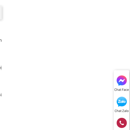
n
ị
Chat Face
i
Chat Zalo