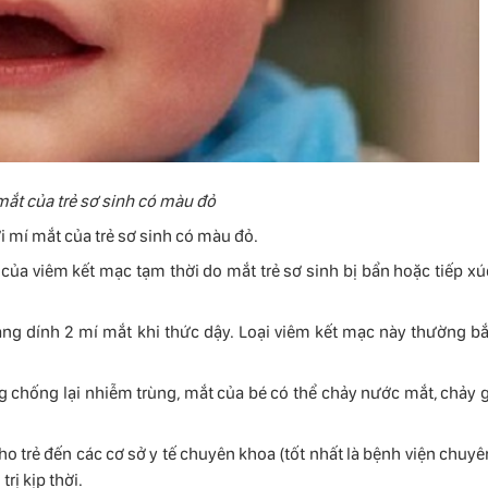
mắt của trẻ sơ sinh có màu đỏ
i mí mắt của trẻ sơ sinh có màu đỏ.
 của viêm kết mạc tạm thời do mắt trẻ sơ sinh bị bẩn hoặc tiếp xú
àng dính 2 mí mắt khi thức dậy. Loại viêm kết mạc này thường bắ
g chống lại nhiễm trùng, mắt của bé có thể chảy nước mắt, chảy g
ho trẻ đến các cơ sở y tế chuyên khoa (tốt nhất là bệnh viện chuyê
rị kịp thời.