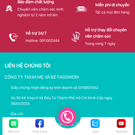
Bảo đảm chất lượng
Miễn phí di chuyển
Chuyên viên chăm sóc kinh
Tất cả mọi đơn hàng
nghiệm từ 2 năm trở lên
Hỗ trợ thay đổi chuyên
Hỗ trợ 24/7
viên chăm sóc
Hotline: 0911002444
Trong vòng 7 ngày
LIÊN HỆ CHÚNG TÔI
CÔNG TY TNHH MẸ VÀ BÉ FAGOMOM
Giấy chứng nhận đăng ký kinh doanh số 0318801562
Do Sở Kế Hoạch Và Đầu Tư Thành Phố Hồ Chí Minh Cấp ngày
08/01/2025
Địa chỉ:
Địa chỉ: 26/1 Nguyễn Minh Hoàng, P12, Q. Tân Bình - 43/14/34 Cộng Hoà
P4 Tân Bình
Đặt lịch
Chat Face
Zalo
Youtube