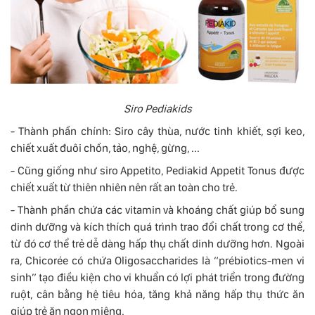
Siro Pediakids
- Thành phần chính: Siro cây thùa, nước tinh khiết, sợi keo,
chiết xuất đuôi chồn, tảo, nghệ, gừng, ...
- Cũng giống như siro Appetito, Pediakid Appetit Tonus được
chiết xuất từ ​​thiên nhiên nên rất an toàn cho trẻ.
- Thành phần chứa các vitamin và khoáng chất giúp bổ sung
dinh dưỡng và kích thích quá trình trao đổi chất trong cơ thể,
từ đó cơ thể trẻ dễ dàng hấp thụ chất dinh dưỡng hơn. Ngoài
ra, Chicorée có chứa Oligosaccharides là “prébiotics-men vi
sinh” tạo điều kiện cho vi khuẩn có lợi phát triển trong đường
ruột, cân bằng hệ tiêu hóa, tăng khả năng hấp thụ thức ăn
giúp trẻ ăn ngon miệng.