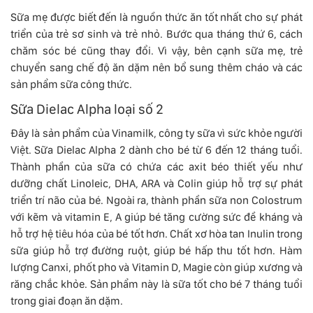
Sữa mẹ được biết đến là nguồn thức ăn tốt nhất cho sự phát
triển của trẻ sơ sinh và trẻ nhỏ. Bước qua tháng thứ 6, cách
chăm sóc bé cũng thay đổi. Vì vậy, bên cạnh sữa mẹ, trẻ
chuyển sang chế độ ăn dặm nên bổ sung thêm cháo và các
sản phẩm sữa công thức.
Sữa Dielac Alpha loại số 2
Đây là sản phẩm của Vinamilk, công ty sữa vì sức khỏe người
Việt. Sữa Dielac Alpha 2 dành cho bé từ 6 đến 12 tháng tuổi.
Thành phần của sữa có chứa các axit béo thiết yếu như
dưỡng chất Linoleic, DHA, ARA và Colin giúp hỗ trợ sự phát
triển trí não của bé. Ngoài ra, thành phần sữa non Colostrum
với kẽm và vitamin E, A giúp bé tăng cường sức đề kháng và
hỗ trợ hệ tiêu hóa của bé tốt hơn. Chất xơ hòa tan Inulin trong
sữa giúp hỗ trợ đường ruột, giúp bé hấp thu tốt hơn. Hàm
lượng Canxi, phốt pho và Vitamin D, Magie còn giúp xương và
răng chắc khỏe. Sản phẩm này là sữa tốt cho bé 7 tháng tuổi
trong giai đoạn ăn dặm.