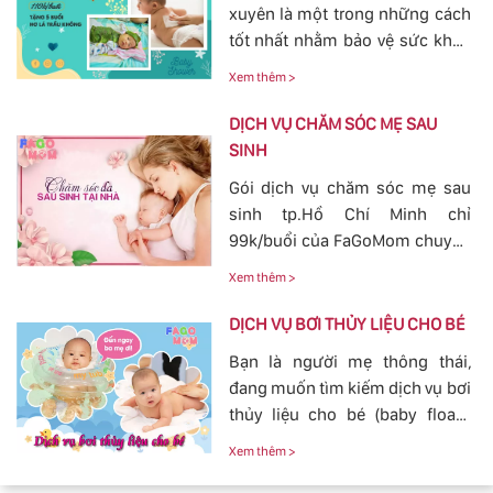
xuyên là một trong những cách
các cơn đau cương cứng tại
tốt nhất nhằm bảo vệ sức khỏe
vùng bầu vú, đảm bảo cho
cho bé yêu tránh khỏi các nguy
nguồn sữa về đều cho bé bú.
Xem thêm >
hiểm ở bên ngoài tác động vào.
Bởi vậy, nhu cầu tắm cho trẻ sơ
DỊCH VỤ CHĂM SÓC MẸ SAU
sinh ngày càn lớn, với dịch vụ
SINH
tắm cho trẻ sơ sinh tại của
Gói dịch vụ chăm sóc mẹ sau
FaGoMom cung cấp tới các mẹ
sinh tp.Hồ Chí Minh chỉ
không cần phải lo nghĩ về
99k/buổi của FaGoMom chuyên
chuyện massage và tắm cho
nghiệp, Dịch Vụ Hoàn Hảo,
con yêu của mình.
Xem thêm >
mang đến sự an toàn, cảm giác
yên tâm cho mẹ và bé.
DỊCH VỤ BƠI THỦY LIỆU CHO BÉ
Bạn là người mẹ thông thái,
đang muốn tìm kiếm dịch vụ bơi
thủy liệu cho bé (baby fload)
đảm bảo uy tín và chất lượng.
Xem thêm >