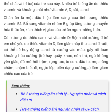
thể chất và trí tuệ của trẻ sau này. Nhiều trẻ biếng ăn do thiếu
vitamin và khoáng chất như vitamin A, D, sắt, canxi ...
Chán ăn là một dấu hiệu lâm sàng của tình trạng thiếu
vitamin B1. Bổ sung vitamin nhóm B giúp tăng cường chuyển
hóa thức ăn, kích thích vị giác của trẻ ăn ngon miệng hơn.
Còi xương do thiếu canxi và vitamin D: Bệnh còi xương ở trẻ
em chủ yếu do thiếu vitamin D, làm giảm hấp thu canxi ở ruột,
cơ thể sẽ huy động canxi từ xương vào máu, gây rối loạn
khoáng hóa xương (trẻ hay quấy khóc, nôn trớ, ngủ không
yên giấc, đổ mồ hôi trộm, rụng tóc, to con, đầu to, mọc răng
chậm, chậm biết đi, ngực lép, biến dạng xương,…) làm giảm
chiều cao của trẻ.
Xem thêm:
Trẻ 2 tháng biếng ăn sinh lý - Nguyên nhân và cách
điều trị
[Trẻ 4 tháng biếng ăn] nguyên nhân và 6+ cách