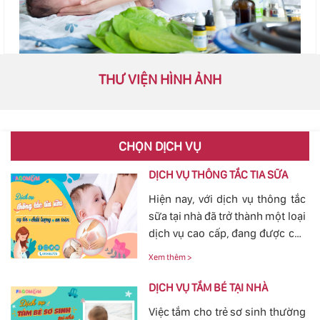
THƯ VIỆN HÌNH ẢNH
CHỌN DỊCH VỤ
DỊCH VỤ THÔNG TẮC TIA SỮA
Hiện nay, với dịch vụ thông tắc
sữa tại nhà đã trở thành một loại
dịch vụ cao cấp, đang được các
mẹ đặc biệt quan tâm, bởi tình
Xem thêm >
trạng tắc tia sữa sau sinh khá
phổ biến. Với việc thông tắc tia
DỊCH VỤ TẮM BÉ TẠI NHÀ
sữa sẽ giúp các mẹ nhanh
Việc tắm cho trẻ sơ sinh thường
chóng thông tia sữa, giảm bớt