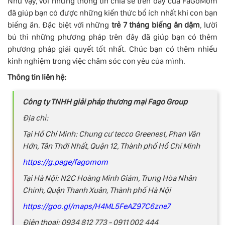
Như vậy, với những thông tin chia sẻ trên đây của FaGoMom
đã giúp bạn có được những kiến thức bổ ích nhất khi con bạn
biếng ăn. Đặc biệt với những
trẻ 7 tháng biếng ăn dặm
, lười
bú thì những phương pháp trên đây đã giúp bạn có thêm
phương pháp giải quyết tốt nhất. Chúc bạn có thêm nhiều
kinh nghiệm trong việc chăm sóc con yêu của mình.
Thông tin liên hệ:
Công ty TNHH giải pháp thương mại Fago Group
Địa chỉ:
Tại Hồ Chí Minh: Chung cư tecco Greenest, Phan Văn
Hớn, Tân Thới Nhất, Quận 12, Thành phố Hồ Chí Minh
https://g.page/fagomom
Tại Hà Nội: N2C Hoàng Minh Giám, Trung Hòa Nhân
Chính, Quận Thanh Xuân, Thành phố Hà Nội
https://goo.gl/maps/H4ML5FeAZ97C6zne7
Điện thoại: 0934 812 773 - 0911 002 444