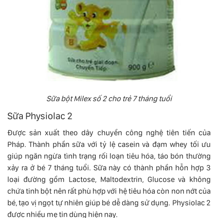
Sữa bột Milex số 2 cho trẻ 7 tháng tuổi
Sữa Physiolac 2
Được sản xuất theo dây chuyền công nghệ tiên tiến của
Pháp. Thành phần sữa với tỷ lệ casein và đạm whey tối ưu
giúp ngăn ngừa tình trạng rối loạn tiêu hóa, táo bón thường
xảy ra ở bé 7 tháng tuổi. Sữa này có thành phần hỗn hợp 3
loại đường gồm Lactose, Maltodextrin, Glucose và không
chứa tinh bột nên rất phù hợp với hệ tiêu hóa còn non nớt của
bé, tạo vị ngọt tự nhiên giúp bé dễ dàng sử dụng. Physiolac 2
được nhiều mẹ tin dùng hiện nay.