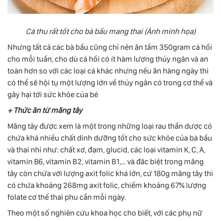
Cá thu rất tốt cho bà bầu mang thai (Ảnh minh họa)
Nhưng tất cả các bà bầu cũng chỉ nên ăn tầm 350gram cá hồi
cho mỗi tuần, cho dù cá hồi có ít hàm lượng thủy ngân và an
toàn hơn so với các loại cá khác nhưng nếu ăn hàng ngày thì
có thể sẽ hội tụ một lượng lớn về thủy ngân có trong cơ thể và
gây hại tới sức khỏe của bé
+ Thức ăn từ măng tây
Măng tây được xem là một trong những loại rau thần dược có
chứa khá nhiều chất dinh dưỡng tốt cho sức khỏe của bà bầu
và thai nhi như: chất xơ, đạm, glucid, các loại vitamin K, C, A,
vitamin B6, vitamin B2, vitamin B1,… và đăc biệt trong măng
tây còn chứa với lượng axit folic khá lớn, cứ 180g măng tây thì
có chứa khoảng 268mg axit folic, chiếm khoảng 67% lượng
folate cơ thể thai phu cần mỗi ngày.
Theo một số nghiên cứu khoa học cho biết, với các phụ nữ