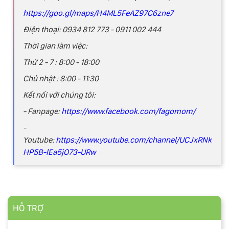
https://goo.gl/maps/H4ML5FeAZ97C6zne7
Điện thoại: 0934 812 773 - 0911 002 444
Thời gian làm việc:
Thứ 2 - 7 : 8:00 - 18:00
Chủ nhật : 8:00 - 11:30
Kết nối với chúng tôi:
- Fanpage:
https://www.facebook.com/fagomom/
-
Youtube:
https://www.youtube.com/channel/UCJxRNk
HP5B-lEa5jO73-URw
HỖ TRỢ