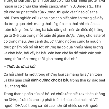
Trứng là loại thực phầm dồi dào có chứa khá nhiều protein, và
ngoài ra có chứa khá nhiều canxi, vitamin D, Omega 3,… khá
tốt cho sự phát triển của xương, thị giác và trí não của thai
nhi. Theo nghiên cứu khoa học cho biết, việc ăn trứng gà đầy
đủ trong quá trình mang thai sẽ giúp cho thai nhi có làn da
luôn trắng hồn. Nhưng bà bầu cũng chỉ nên ăn điều độ trứng
gà từ 3-5 quà trong mỗi tuần để giảm được lượng cholesterol
có trong máu. Bên cạnh đó, với trứng ngỗng cũng là nguồn
thực phẩm bồi bổ rất tốt, nhưng lại có quá nhiều năng lượng
và chất béo, bởi vẩy bà bầu cần hạn chế ăn để tránh các tình
trạng thừa cân trong thời gian mang thai nhé.
+ Thức ăn từ cá hồi
Cá hồi chính là một trong những loại cá mang lại sự an toàn
và khá giàu chất
dinh dưỡng cho bà bầu
trong thai kỳ, đặc biệt
là 3 tháng đầu.
Trong thành phần của cá hồi có chứa rất nhiều axit béo không
no DHA, sẽ rất tốt cho sự phát triển trí náo của thai nhi. Với
nguồn DHA có trong cá hồi cao hơn rất nhiều so với nguồn