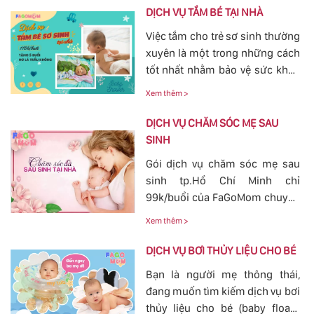
phổ biến. Với việc thông tắc tia
DỊCH VỤ TẮM BÉ TẠI NHÀ
sữa sẽ giúp các mẹ nhanh
Việc tắm cho trẻ sơ sinh thường
chóng thông tia sữa, giảm bớt
xuyên là một trong những cách
các cơn đau cương cứng tại
tốt nhất nhằm bảo vệ sức khỏe
vùng bầu vú, đảm bảo cho
cho bé yêu tránh khỏi các nguy
nguồn sữa về đều cho bé bú.
Xem thêm >
hiểm ở bên ngoài tác động vào.
Bởi vậy, nhu cầu tắm cho trẻ sơ
DỊCH VỤ CHĂM SÓC MẸ SAU
sinh ngày càn lớn, với dịch vụ
SINH
tắm cho trẻ sơ sinh tại của
Gói dịch vụ chăm sóc mẹ sau
FaGoMom cung cấp tới các mẹ
sinh tp.Hồ Chí Minh chỉ
không cần phải lo nghĩ về
99k/buổi của FaGoMom chuyên
chuyện massage và tắm cho
nghiệp, Dịch Vụ Hoàn Hảo,
con yêu của mình.
Xem thêm >
mang đến sự an toàn, cảm giác
yên tâm cho mẹ và bé.
DỊCH VỤ BƠI THỦY LIỆU CHO BÉ
Bạn là người mẹ thông thái,
đang muốn tìm kiếm dịch vụ bơi
thủy liệu cho bé (baby fload)