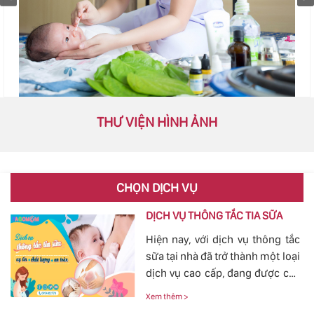
THƯ VIỆN HÌNH ẢNH
CHỌN DỊCH VỤ
DỊCH VỤ THÔNG TẮC TIA SỮA
Hiện nay, với dịch vụ thông tắc
sữa tại nhà đã trở thành một loại
dịch vụ cao cấp, đang được các
mẹ đặc biệt quan tâm, bởi tình
Xem thêm >
trạng tắc tia sữa sau sinh khá