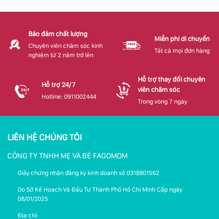
Bảo đảm chất lượng
Miễn phí di chuyển
Chuyên viên chăm sóc kinh
Tất cả mọi đơn hàng
nghiệm từ 2 năm trở lên
Hỗ trợ thay đổi chuyên
Hỗ trợ 24/7
viên chăm sóc
Hotline: 0911002444
Trong vòng 7 ngày
LIÊN HỆ CHÚNG TÔI
CÔNG TY TNHH MẸ VÀ BÉ FAGOMOM
Giấy chứng nhận đăng ký kinh doanh số 0318801562
Do Sở Kế Hoạch Và Đầu Tư Thành Phố Hồ Chí Minh Cấp ngày
08/01/2025
Địa chỉ: