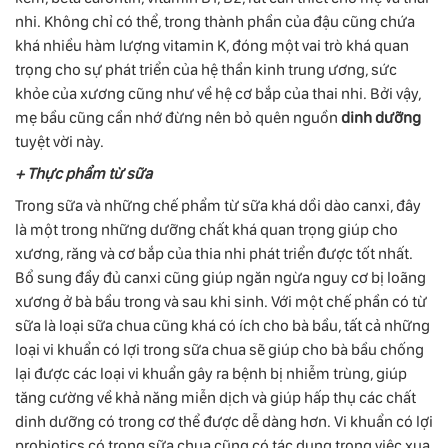
nhi. Không chỉ có thể, trong thành phần của đậu cũng chứa
khá nhiều hàm lượng vitamin K, đóng một vai trò khá quan
trọng cho sự phát triển của hệ thần kinh trung ương, sức
khỏe của xương cũng như về hệ cơ bắp của thai nhi. Bởi vậy,
mẹ bầu cũng cần nhớ đừng nên bỏ quên nguồn
dinh dưỡng
tuyệt vời này.
+ Thực phẩm từ sữa
Trong sữa và những chế phẩm từ sữa khá dồi dào canxi, đây
là một trong những dưỡng chất khá quan trọng giúp cho
xương, răng và cơ bắp của thia nhi phát triển được tốt nhất.
Bổ sung đầy đủ canxi cũng giúp ngăn ngừa nguy cơ bị loãng
xương ở bà bầu trong và sau khi sinh. Với một chế phần có từ
sữa là loại sữa chua cũng khá có ích cho bà bầu, tất cả những
loại vi khuẩn có lợi trong sữa chua sẽ giúp cho bà bầu chống
lại được các loại vi khuẩn gây ra bệnh bị nhiễm trùng, giúp
tăng cường về khả năng miễn dịch và giúp hấp thụ các chất
dinh dưỡng có trong cơ thể được dễ dàng hơn. Vi khuẩn có lợi
probiotics có trong sữa chua cũng có tác dụng trong việc xua