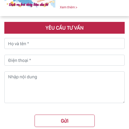
đảm bảo uy tín và chất lượng.
Xem thêm >
YÊU CẦU TƯ VẤN
Gửi