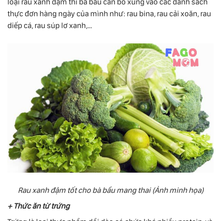
loại rau xanh đậm thì bà bầu cần bổ xung vào các danh sách
thực đơn hàng ngày của mình như: rau bina, rau cải xoăn, rau
diếp cá, rau súp lơ xanh,…
Rau xanh đậm tốt cho bà bầu mang thai (Ảnh minh họa)
+ Thức ăn từ trứng