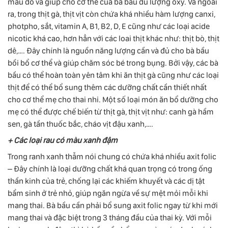
máu đỏ và giúp cho cơ thể của bà bầu đủ lượng oxy. Và ngoài
ra, trong thịt gà, thịt vịt còn chứa khá nhiều hàm lượng canxi,
photpho, sắt, vitamin A, B1, B2, D, E cũng như các loại acide
nicotic khá cao, hơn hẳn với các loai thịt khác như: thịt bò, thịt
dê,…. Đây chính là nguồn năng lượng cần và đủ cho bà bầu
bồi bổ cơ thể và giúp chăm sóc bé trong bụng. Bởi vậy, các bà
bầu có thể hoàn toàn yên tâm khi ăn thịt gà cũng như các loại
thịt để có thể bổ sung thêm các dưỡng chất cần thiết nhất
cho cơ thể mẹ cho thai nhi. Một số loại món ăn bổ dưỡng cho
mẹ có thể được chế biến từ thịt gà, thịt vịt như: canh gà hầm
sen, gà tần thuốc bắc, cháo vịt đậu xanh,….
+ Các loại rau có màu xanh đậm
Trong ranh xanh thẫm nói chung có chứa khá nhiều axit folic
– Đây chính là loại dưỡng chất khá quan trọng có trong ống
thần kinh của trẻ, chống lại các khiếm khuyết và các dị tật
bẩm sinh ở trẻ nhỏ, giúp ngăn ngừa về sự mệt mỏi mỗi khi
mang thai. Bà bầu cần phải bổ sung axit folic ngay từ khi mới
mang thai và đặc biệt trong 3 tháng đầu của thai kỳ. Với mỗi