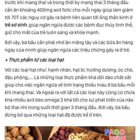
trước khi mang thai và trong thời ky mang thai 3 tháng đầu
cần ăn khoảng 400mg axit folic cho mỗi ngày giúp làm giảm
tới 70T các nguy cơ gây ra bệnh liên quan tới ống thần kinh ở
trẻ sơ sinh
, giúp ngăn ngừa được các bệnh đục thủy tinh thể,
giữ cho mắt của trẻ luôn sáng và khỏe mạnh.
Bởi vậy, bà bầu cần phải nhớ ăn măng tây và các bữa ăn hàng
ngày của mình giúp ngăn ngừa các triệu chứng gây ra ở trẻ.
+ Thực phẩm từ các loại hạt
Với các loại hạt như: hạnh nhân, hạt bí, hướng dương, óc chó,
đậu phộng,…. Là những loại thực phẩm khá dồi dào chất sắt
giúp cho việc ngăn ngừa về tình trạng thiếu máu ở bà bầu mỗi
khi mang thai. Và ngoài ra với tất cả các loại này cũng có chứa
khá nhiều axit béo omega 3 khá tốt cho sự phát triển của não
bộ thai nhi trong suốt thời gian 3 tháng đầu. Bởi vậy, bà bầu
đừng bỏ qua những loại hạt đã được kể ở trên.