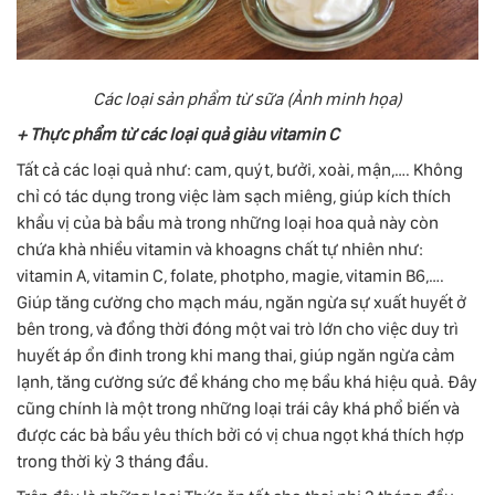
Các loại sản phẩm từ sữa (Ảnh minh họa)
+ Thực phẩm từ các loại quả giàu vitamin C
Tất cả các loại quả như: cam, quýt, bưởi, xoài, mận,…. Không
chỉ có tác dụng trong việc làm sạch miêng, giúp kích thích
khẩu vị của bà bầu mà trong những loại hoa quả này còn
chứa khà nhiều vitamin và khoagns chất tự nhiên như:
vitamin A, vitamin C, folate, photpho, magie, vitamin B6,….
Giúp tăng cường cho mạch máu, ngăn ngừa sự xuất huyết ở
bên trong, và đồng thời đóng một vai trò lớn cho việc duy trì
huyết áp ổn đinh trong khi mang thai, giúp ngăn ngừa cảm
lạnh, tăng cường sức đề kháng cho mẹ bầu khá hiệu quả. Đây
cũng chính là một trong những loại trái cây khá phổ biến và
được các bà bầu yêu thích bởi có vị chua ngọt khá thích hợp
trong thời kỳ 3 tháng đầu.