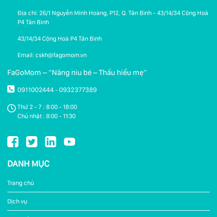
Địa chỉ: 26/1 Nguyễn Minh Hoàng, P12, Q. Tân Bình - 43/14/34 Cộng Hoà
P4 Tân Bình
43/14/34 Cộng Hoà P4 Tân Bình
Email: cskh@fagomom.vn
FaGoMom – “Nâng niu bé – Thấu hiểu mẹ”
0911002444
0932377389
-
Thứ 2 - 7 : 8:00 - 18:00
Chủ nhật : 8:00 - 11:30
DANH MỤC
Trang chủ
Dịch vụ