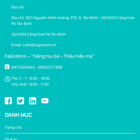
Địa chỉ:
Địa chỉ: 26/1 Nguyễn Minh Hoàng, P12, Q. Tân Bình - 43/14/34 Cộng Hoà
P4 Tân Bình
43/14/34 Cộng Hoà P4 Tân Bình
Email: cskh@fagomom.vn
FaGoMom – “Nâng niu bé – Thấu hiểu mẹ”
0911002444
0932377389
-
Thứ 2 - 7 : 8:00 - 18:00
Chủ nhật : 8:00 - 11:30
DANH MỤC
Trang chủ
Dịch vụ