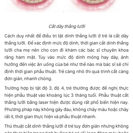
Cắt dây thắng lưỡi
Cách duy nhất để điều trị tật dính thắng lưỡi ở trẻ là cắt dây
thắng lưỡi. Để xác định mức độ dính, thời gian cắt dính thắng
lưỡi cha mẹ nên cho con đi khám các bác sĩ chuyên khoa
răng hàm mặt. Tùy vào mức độ dính mỏng hay dày, ảnh
hưởng đến việc ăn uống của bé như thế nào mà bác sĩ sẽ chỉ
định thời gian phẫu thuật. Trẻ càng nhỏ thì quá trình cắt càng
đơn giản, nhanh chóng.
Trường hợp bị tật độ 3, độ 4, trẻ thường được đề nghị thực
hiện phẫu thuật vào khoảng lúc 3 tháng tuổi. Phẫu thuật cắt
thắng lưỡi bằng laser hiện được dùng rất phổ biến hiện nay.
Phương pháp này không gây đau, không chảy máu hoặc chảy
rất ít, thời gian thực hiện và phẫu thuật nhanh.
Thủ thuật cắt dính thắng lưỡi ở trẻ tuy đơn giản nhưng không