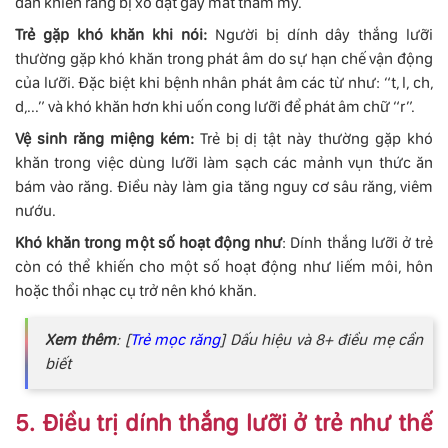
dần khiến răng bị xô dạt gây mất thẩm mỹ.
Trẻ gặp khó khăn khi nói:
Người bị dính dây thắng lưỡi
thường gặp khó khăn trong phát âm do sự hạn chế vận động
của lưỡi. Đặc biệt khi bệnh nhân phát âm các từ như: “t, l, ch,
d,...” và khó khăn hơn khi uốn cong lưỡi để phát âm chữ “r”.
Vệ sinh răng miệng kém:
Trẻ bị dị tật này thường gặp khó
khăn trong việc dùng lưỡi làm sạch các mảnh vụn thức ăn
bám vào răng. Điều này làm gia tăng nguy cơ sâu răng, viêm
nướu.
Khó khăn trong một số hoạt động như
: Dính thắng lưỡi ở trẻ
còn có thể khiến cho một số hoạt động như liếm môi, hôn
hoặc thổi nhạc cụ trở nên khó khăn.
Xem thêm
: [
Trẻ mọc răng
] Dấu hiệu và 8+ điều mẹ cần
biết
5. Điều trị dính thắng lưỡi ở trẻ như thế