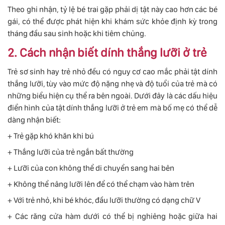
Theo ghi nhận, tỷ lệ bé trai gặp phải dị tật này cao hơn các bé
gái, có thể được phát hiện khi khám sức khỏe định kỳ trong
tháng đầu sau sinh hoặc khi tiêm chủng.
2. Cách nhận biết dính thắng lưỡi ở trẻ
Trẻ sơ sinh hay trẻ nhỏ đều có nguy cơ cao mắc phải tật dính
thắng lưỡi, tùy vào mức độ nặng nhẹ và độ tuổi của trẻ mà có
những biểu hiện cụ thể ra bên ngoài. Dưới đây là các dấu hiệu
điển hình của tật dính thắng lưỡi ở trẻ em mà bố mẹ có thể dễ
dàng nhận biết:
+ Trẻ gặp khó khăn khi bú
+ Thắng lưỡi của trẻ ngắn bất thường
+ Lưỡi của con không thể di chuyển sang hai bên
+ Không thể nâng lưỡi lên để có thể chạm vào hàm trên
+ Với trẻ nhỏ, khi bé khóc, đầu lưỡi thường có dạng chữ V
+ Các răng cửa hàm dưới có thể bị nghiêng hoặc giữa hai