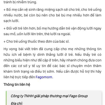
tránh bị nhiễm trùng.
+ Bố mẹ cần vệ sinh răng miệng sạch sẽ cho trẻ, cho trẻ uống
nhiều nước, bé còn bú nên cho bé bú mẹ nhiều hơn để làm
sạch lưỡi.
+ Đối với trẻ lớn hơn, bố mẹ hướng dẫn trẻ vận động lưỡi ngay
sau mổ, uốn lưỡi lên trên, thè lưỡi ra ngoài.
+ Cho trẻ uống thuốc theo đơn của bác sĩ.
Hy vọng bài viết trên đã cung cấp cho mẹ những thông tin
hữu ích về bệnh lý dính thắng lưỡi ở trẻ. Nếu thấy trẻ có
những biểu hiện như đề cập ở trên, hãy nhanh chóng đưa con
đến các cơ sở y tế uy tín để các bác sĩ chuyên môn thăm
khám tình trạng và điều trị sớm. Nếu cần được hỗ trợ thì hãy
liên hệ trực tiếp đến
Fagomom
.
Thông tin liên hệ
Công ty TNHH giải pháp thương mại Fago Group
Địa chỉ: