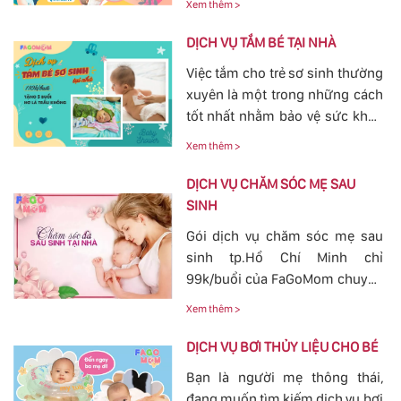
Xem thêm >
trạng tắc tia sữa sau sinh khá
phổ biến. Với việc thông tắc tia
DỊCH VỤ TẮM BÉ TẠI NHÀ
sữa sẽ giúp các mẹ nhanh
Việc tắm cho trẻ sơ sinh thường
chóng thông tia sữa, giảm bớt
xuyên là một trong những cách
các cơn đau cương cứng tại
tốt nhất nhằm bảo vệ sức khỏe
vùng bầu vú, đảm bảo cho
cho bé yêu tránh khỏi các nguy
nguồn sữa về đều cho bé bú.
Xem thêm >
hiểm ở bên ngoài tác động vào.
Bởi vậy, nhu cầu tắm cho trẻ sơ
DỊCH VỤ CHĂM SÓC MẸ SAU
sinh ngày càn lớn, với dịch vụ
SINH
tắm cho trẻ sơ sinh tại của
Gói dịch vụ chăm sóc mẹ sau
FaGoMom cung cấp tới các mẹ
sinh tp.Hồ Chí Minh chỉ
không cần phải lo nghĩ về
99k/buổi của FaGoMom chuyên
chuyện massage và tắm cho
nghiệp, Dịch Vụ Hoàn Hảo,
con yêu của mình.
Xem thêm >
mang đến sự an toàn, cảm giác
yên tâm cho mẹ và bé.
DỊCH VỤ BƠI THỦY LIỆU CHO BÉ
Bạn là người mẹ thông thái,
đang muốn tìm kiếm dịch vụ bơi