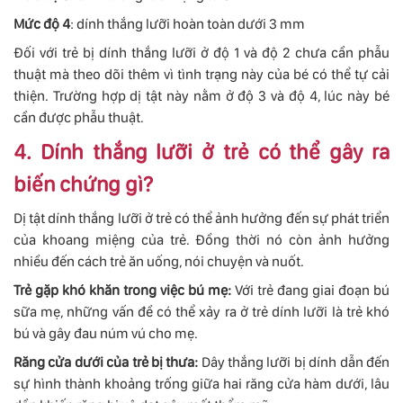
Mức độ 4
: dính thắng lưỡi hoàn toàn dưới 3 mm
Đối với trẻ bị dính thắng lưỡi ở độ 1 và độ 2 chưa cần phẫu
thuật mà theo dõi thêm vì tình trạng này của bé có thể tự cải
thiện. Trường hợp dị tật này nằm ở độ 3 và độ 4, lúc này bé
cần được phẫu thuật.
4. Dính thắng lưỡi ở trẻ có thể gây ra
biến chứng gì?
Dị tật dính thắng lưỡi ở trẻ có thể ảnh hưởng đến sự phát triển
của khoang miệng của trẻ. Đồng thời nó còn ảnh hưởng
nhiều đến cách trẻ ăn uống, nói chuyện và nuốt.
Trẻ gặp khó khăn trong việc bú mẹ:
Với trẻ đang giai đoạn bú
sữa mẹ, những vấn đề có thể xảy ra ở trẻ dính lưỡi là trẻ khó
bú và gây đau núm vú cho mẹ.
Răng cửa dưới của trẻ bị thưa:
Dây thắng lưỡi bị dính dẫn đến
sự hình thành khoảng trống giữa hai răng cửa hàm dưới, lâu