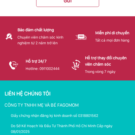
Gửi
Bảo đảm chất lượng
Miễn phí di chuyển
Chuyên viên chăm sóc kinh
Tất cả mọi đơn hàng
nghiệm từ 2 năm trở lên
Hỗ trợ thay đổi chuyên
Hỗ trợ 24/7
viên chăm sóc
Hotline: 0911002444
Trong vòng 7 ngày
LIÊN HỆ CHÚNG TÔI
CÔNG TY TNHH MẸ VÀ BÉ FAGOMOM
Giấy chứng nhận đăng ký kinh doanh số 0318801562
Do Sở Kế Hoạch Và Đầu Tư Thành Phố Hồ Chí Minh Cấp ngày
08/01/2025