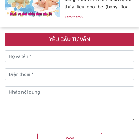
thủy liệu cho bé (baby fload)
đảm bảo uy tín và chất lượng.
Xem thêm >
YÊU CẦU TƯ VẤN