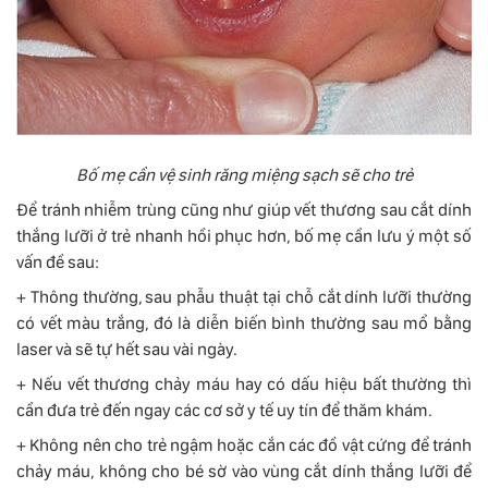
Bố mẹ cần vệ sinh răng miệng sạch sẽ cho trẻ
Để tránh nhiễm trùng cũng như giúp vết thương sau cắt dính
thắng lưỡi ở trẻ nhanh hồi phục hơn, bố mẹ cần lưu ý một số
vấn đề sau:
+ Thông thường, sau phẫu thuật tại chỗ cắt dính lưỡi thường
có vết màu trắng, đó là diễn biến bình thường sau mổ bằng
laser và sẽ tự hết sau vài ngày.
+ Nếu vết thương chảy máu hay có dấu hiệu bất thường thì
cần đưa trẻ đến ngay các cơ sở y tế uy tín để thăm khám.
+ Không nên cho trẻ ngậm hoặc cắn các đồ vật cứng để tránh
chảy máu, không cho bé sờ vào vùng cắt dính thắng lưỡi để