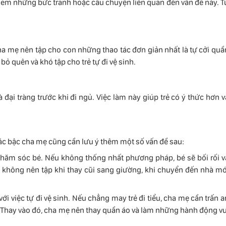
é xem những bức tranh hoặc câu chuyện liên quan đến vấn đề này. T
cha mẹ nên tập cho con những thao tác đơn giản nhất là tự cởi quầ
ỏ quên và khó tập cho trẻ tự đi vệ sinh.
đại tràng trước khi đi ngủ. Việc làm này giúp trẻ có ý thức hơn v
các bậc cha mẹ cũng cần lưu ý thêm một số vấn đề sau:
ăm sóc bé. Nếu không thống nhất phương pháp, bé sẽ bối rối v
g không nên tập khi thay cũi sang giường, khi chuyển đến nhà mớ
i việc tự đi vệ sinh. Nếu chẳng may trẻ đi tiểu, cha mẹ cần trấn a
g. Thay vào đó, cha mẹ nên thay quần áo và làm những hành động vu