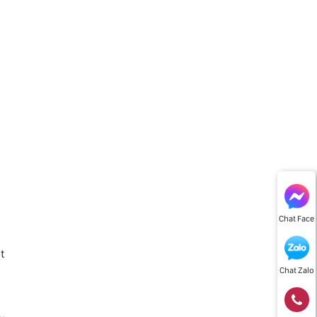
Chat Face
t
Chat Zalo