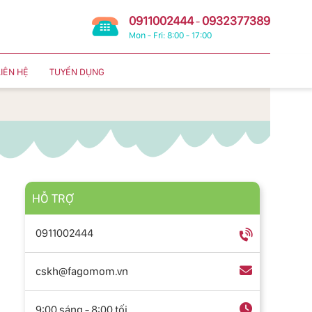
0911002444
0932377389
-
Mon - Fri: 8:00 - 17:00
LIÊN HỆ
TUYỂN DỤNG
HỖ TRỢ
0911002444
cskh@fagomom.vn
9:00 sáng - 8:00 tối