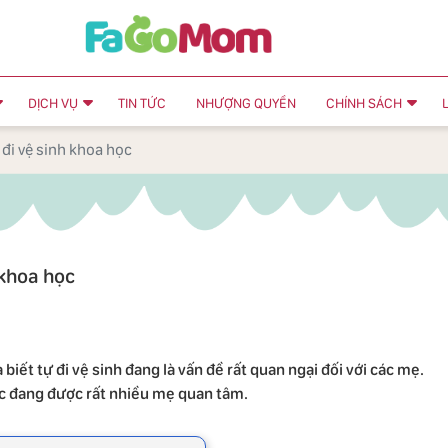
DỊCH VỤ
TIN TỨC
NHƯỢNG QUYỀN
CHÍNH SÁCH
 đi vệ sinh khoa học
 khoa học
a biết tự đi vệ sinh đang là vấn đề rất quan ngại đối với các mẹ.
ọc đang được rất nhiều mẹ quan tâm.