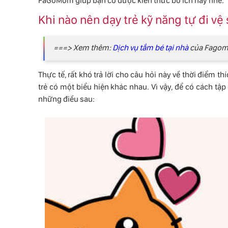
FaGoMom giúp bạn có được kiến thức bổ ích này nhé.
Khi nào nên dạy trẻ kỹ năng tự đi vệ
===> Xem thêm:
Dịch vụ tắm bé tại nhà
của Fagomo
Thực tế, rất khó trả lời cho câu hỏi này về thời điểm t
trẻ có một biểu hiện khác nhau. Vì vậy, để có cách tậ
những điều sau: