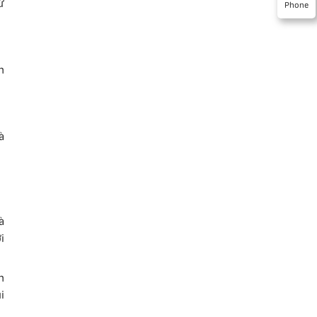
ừ
Phone
n
à
à
i
n
i