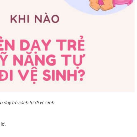
 dạy trẻ cách tự đi vệ sinh
iờ.