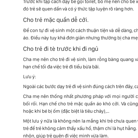
Trước khi tập cách dạy bé gọi toilet, bố mẹ nên cho b
đó trẻ sẽ quen dần và có ý thức tập luyện rõ ràng hơn.
Cho trẻ mặc quần dễ cởi.
Để con tự đi vệ sinh một cách thuận tiện và dễ dàng, 
áo. Điều này tuy khá đơn giản nhưng thường bị cha mẹ b
Cho trẻ đi tè trước khi đi ngủ
Cha mẹ nên cho trẻ đi vệ sinh, làm rỗng bàng quang và 
hạn chế tối đa việc trẻ đi tiểu bừa bãi.
Lưu ý:
Ngoài các bước dạy trẻ đi vệ sinh đúng cách trên đây, 
Cha mẹ nên thống nhất phương pháp với mọi người ch
bối rối. Hạn chế cho trẻ mặc quần áo khó cởi. Và cũn
hoặc khi bé bị ốm (đặc biệt là tiêu chảy),…
Một lưu ý nữa là không nên la mắng khi trẻ chưa quen vớ
trẻ để trẻ không cảm thấy xấu hổ, thậm chí là hụt hẫn
nhộn, giúp trẻ quên đi việc mình vừa làm.