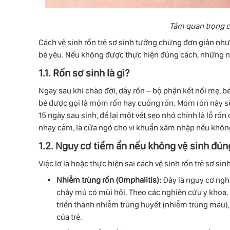
Tầm quan trọng c
Cách vệ sinh rốn trẻ sơ sinh tưởng chừng đơn giản nhưn
bé yêu. Nếu không được thực hiện đúng cách, những ng
1.1. Rốn sơ sinh là gì?
Ngay sau khi chào đời, dây rốn – bộ phận kết nối mẹ, bé
bé được gọi là mỏm rốn hay cuống rốn. Mỏm rốn này sẽ 
15 ngày sau sinh, để lại một vết sẹo nhỏ chính là lỗ rốn
nhạy cảm, là cửa ngõ cho vi khuẩn xâm nhập nếu khôn
1.2. Nguy cơ tiềm ẩn nếu không vệ sinh đún
Việc lơ là hoặc thực hiện sai cách vệ sinh rốn trẻ sơ 
Nhiễm trùng rốn (Omphalitis):
Đây là nguy cơ ngh
chảy mủ có mùi hôi. Theo các nghiên cứu y khoa, n
triển thành nhiễm trùng huyết (nhiễm trùng máu)
của trẻ.