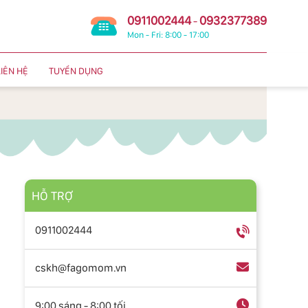
0911002444
0932377389
-
Mon - Fri: 8:00 - 17:00
LIÊN HỆ
TUYỂN DỤNG
HỖ TRỢ
0911002444
cskh@fagomom.vn
9:00 sáng - 8:00 tối