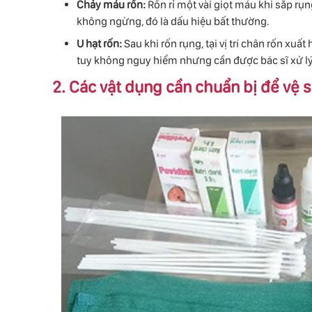
Chảy máu rốn:
Rốn rỉ một vài giọt máu khi sắp rụn
không ngừng, đó là dấu hiệu bất thường.
U hạt rốn:
Sau khi rốn rụng, tại vị trí chân rốn xuấ
tuy không nguy hiểm nhưng cần được bác sĩ xử lý
2. Các vật dụng cần chuẩn bị để vệ 