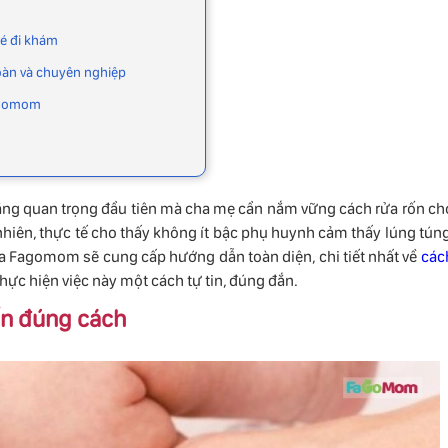
bé đi khám
àn và chuyên nghiệp
Fagomom
năng quan trọng đầu tiên mà cha mẹ cần nắm vững cách rửa rốn ch
iên, thực tế cho thấy không ít bậc phụ huynh cảm thấy lúng túng
ủa Fagomom sẽ cung cấp hướng dẫn toàn diện, chi tiết nhất về
các
 thực hiện việc này một cách tự tin, đúng đắn.
rốn đúng cách