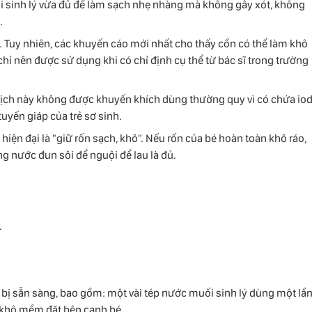
 sinh lý vừa đủ để làm sạch nhẹ nhàng mà không gây xót, không
.
 Tuy nhiên, các khuyến cáo mới nhất cho thấy cồn có thể làm khô
chỉ nên được sử dụng khi có chỉ định cụ thể từ bác sĩ trong trường
ịch này không được khuyến khích dùng thường quy vì có chứa iod
uyến giáp của trẻ sơ sinh.
iện đại là "giữ rốn sạch, khô". Nếu rốn của bé hoàn toàn khô ráo,
g nước đun sôi để nguội để lau là đủ.
.
bị sẵn sàng, bao gồm: một vài tép nước muối sinh lý dùng một lần
n khô mềm đặt bên cạnh bé.