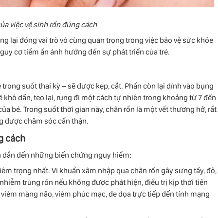
ủa việc vệ sinh rốn đúng cách
g lại đóng vai trò vô cùng quan trọng trong việc bảo vệ sức khỏe
uy cơ tiềm ẩn ảnh hưởng đến sự phát triển của trẻ.
 trong suốt thai kỳ – sẽ được kẹp, cắt. Phần còn lại dính vào bụng
khô dần, teo lại, rụng đi một cách tự nhiên trong khoảng từ 7 đến
 của bé. Trong suốt thời gian này, chân rốn là một vết thương hở, rất
g được chăm sóc cẩn thận.
g cách
sinh dẫn đến những biến chứng nguy hiểm:
iêm trọng nhất. Vi khuẩn xâm nhập qua chân rốn gây sưng tấy, đỏ,
hiễm trùng rốn nếu không được phát hiện, điều trị kịp thời tiến
, viêm màng não, viêm phúc mạc, đe dọa trực tiếp đến tính mạng