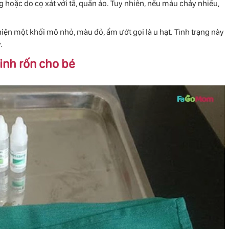
g hoặc do cọ xát với tã, quần áo. Tuy nhiên, nếu máu chảy nhiều,
t hiện một khối mô nhỏ, màu đỏ, ẩm ướt gọi là u hạt. Tình trạng này
.
sinh rốn cho bé