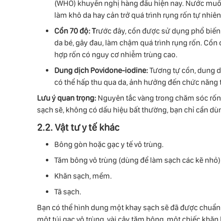
(WHO) khuyến nghị hàng đầu hiện nay. Nước muối
làm khô da hay cản trở quá trình rụng rốn tự nhiên
Cồn 70 độ: T
rước đây, cồn được sử dụng phổ biến.
da bé, gây đau, làm chậm quá trình rụng rốn. Cồn 
hợp rốn có nguy cơ nhiễm trùng cao.
Dung dịch Povidone-iodine:
Tương tự cồn, dung d
có thể hấp thu qua da, ảnh hưởng đến chức năng t
Lưu ý quan trọng:
Nguyên tắc vàng trong chăm sóc rốn h
sạch sẽ, không có dấu hiệu bất thường, bạn chỉ cần dùn
2.2. Vật tư y tế khác
Bông gòn hoặc gạc y tế vô trùng.
Tăm bông vô trùng (dùng để làm sạch các kẽ nhỏ)
Khăn sạch, mềm.
Tã sạch.
Bạn có thể hình dung một khay sạch sẽ đã được chuẩn 
một túi gạc vô trùng, vài cây tăm bông, một chiếc khă