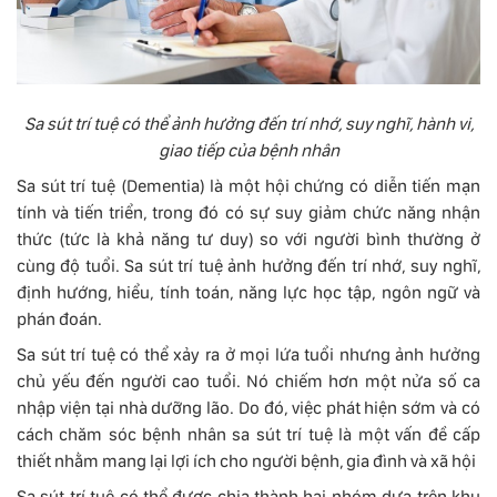
Sa sút trí tuệ có thể ảnh hưởng đến trí nhớ, suy nghĩ, hành vi,
giao tiếp của bệnh nhân
Sa sút trí tuệ (Dementia) là một hội chứng có diễn tiến mạn
tính và tiến triển, trong đó có sự suy giảm chức năng nhận
thức (tức là khả năng tư duy) so với người bình thường ở
cùng độ tuổi. Sa sút trí tuệ ảnh hưởng đến trí nhớ, suy nghĩ,
định hướng, hiểu, tính toán, năng lực học tập, ngôn ngữ và
phán đoán.
Sa sút trí tuệ có thể xảy ra ở mọi lứa tuổi nhưng ảnh hưởng
chủ yếu đến người cao tuổi. Nó chiếm hơn một nửa số ca
nhập viện tại nhà dưỡng lão. Do đó, việc phát hiện sớm và có
cách chăm sóc bệnh nhân sa sút trí tuệ là một vấn đề cấp
thiết nhằm mang lại lợi ích cho người bệnh, gia đình và xã hội
Sa sút trí tuệ có thể được chia thành hai nhóm dựa trên khu