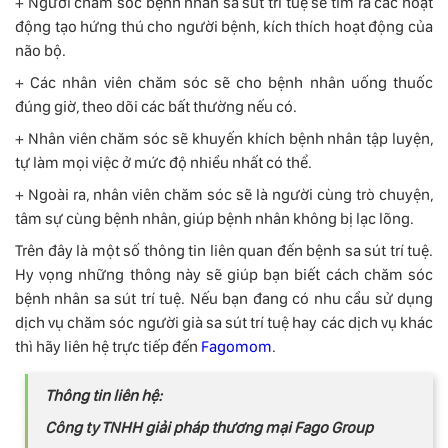
+ Người chăm sóc bệnh nhân sa sút trí tuệ sẽ tìm ra các hoạt
động tạo hứng thú cho người bệnh, kích thích hoạt động của
não bộ.
+ Các nhân viên chăm sóc sẽ cho bệnh nhân uống thuốc
đúng giờ, theo dõi các bất thường nếu có.
+ Nhân viên chăm sóc sẽ khuyến khích bệnh nhân tập luyện,
tự làm mọi việc ở mức độ nhiều nhất có thể.
+ Ngoài ra, nhân viên chăm sóc sẽ là người cùng trò chuyện,
tâm sự cùng bệnh nhân, giúp bệnh nhân không bị lạc lõng.
Trên đây là một số thông tin liên quan đến bệnh sa sút trí tuệ.
Hy vọng những thông này sẽ giúp bạn biết cách chăm sóc
bệnh nhân sa sút trí tuệ. Nếu bạn đang có nhu cầu sử dụng
dịch vụ chăm sóc người già sa sút trí tuệ hay các dịch vụ khác
thì hãy liên hệ trực tiếp đến
Fagomom
.
Thông tin liên hệ:
Công ty TNHH giải pháp thương mại Fago Group