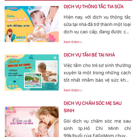
DỊCH VỤ THÔNG TẮC TIA SỮA
Hiện nay, với dịch vụ thông tắc
sữa tại nhà đã trở thành một loại
dịch vụ cao cấp, đang được các
mẹ đặc biệt quan tâm, bởi tình
Xem thêm >
trạng tắc tia sữa sau sinh khá
phổ biến. Với việc thông tắc tia
DỊCH VỤ TẮM BÉ TẠI NHÀ
sữa sẽ giúp các mẹ nhanh
Việc tắm cho trẻ sơ sinh thường
chóng thông tia sữa, giảm bớt
xuyên là một trong những cách
các cơn đau cương cứng tại
tốt nhất nhằm bảo vệ sức khỏe
vùng bầu vú, đảm bảo cho
cho bé yêu tránh khỏi các nguy
nguồn sữa về đều cho bé bú.
Xem thêm >
hiểm ở bên ngoài tác động vào.
Bởi vậy, nhu cầu tắm cho trẻ sơ
DỊCH VỤ CHĂM SÓC MẸ SAU
sinh ngày càn lớn, với dịch vụ
SINH
tắm cho trẻ sơ sinh tại của
Gói dịch vụ chăm sóc mẹ sau
FaGoMom cung cấp tới các mẹ
sinh tp.Hồ Chí Minh chỉ
không cần phải lo nghĩ về
99k/buổi của FaGoMom chuyên