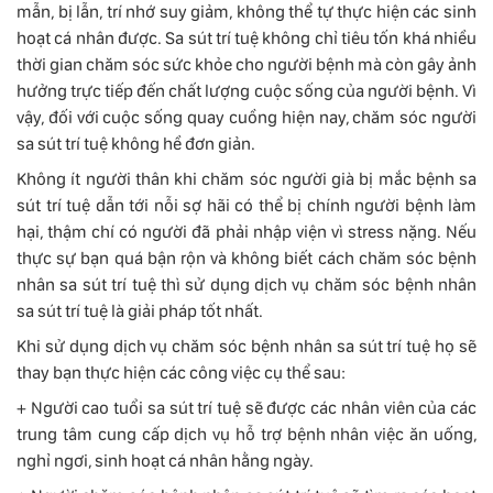
mẫn, bị lẫn, trí nhớ suy giảm, không thể tự thực hiện các sinh
hoạt cá nhân được. Sa sút trí tuệ không chỉ tiêu tốn khá nhiều
thời gian chăm sóc sức khỏe cho người bệnh mà còn gây ảnh
hưởng trực tiếp đến chất lượng cuộc sống của người bệnh. Vì
vậy, đối với cuộc sống quay cuồng hiện nay, chăm sóc người
sa sút trí tuệ không hề đơn giản.
Không ít người thân khi chăm sóc người già bị mắc bệnh sa
sút trí tuệ dẫn tới nỗi sợ hãi có thể bị chính người bệnh làm
hại, thậm chí có người đã phải nhập viện vì stress nặng. Nếu
thực sự bạn quá bận rộn và không biết cách chăm sóc bệnh
nhân sa sút trí tuệ thì sử dụng dịch vụ chăm sóc bệnh nhân
sa sút trí tuệ là giải pháp tốt nhất.
Khi sử dụng dịch vụ chăm sóc bệnh nhân sa sút trí tuệ họ sẽ
thay bạn thực hiện các công việc cụ thể sau:
+ Người cao tuổi sa sút trí tuệ sẽ được các nhân viên của các
trung tâm cung cấp dịch vụ hỗ trợ bệnh nhân việc ăn uống,
nghỉ ngơi, sinh hoạt cá nhân hằng ngày.