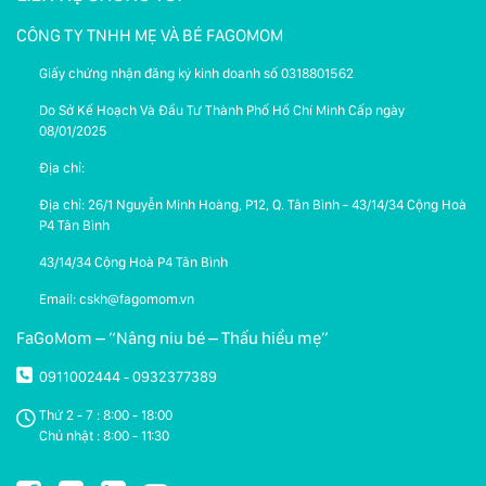
CÔNG TY TNHH MẸ VÀ BÉ FAGOMOM
Giấy chứng nhận đăng ký kinh doanh số 0318801562
Do Sở Kế Hoạch Và Đầu Tư Thành Phố Hồ Chí Minh Cấp ngày
08/01/2025
Địa chỉ:
Địa chỉ: 26/1 Nguyễn Minh Hoàng, P12, Q. Tân Bình - 43/14/34 Cộng Hoà
P4 Tân Bình
43/14/34 Cộng Hoà P4 Tân Bình
Email: cskh@fagomom.vn
FaGoMom – “Nâng niu bé – Thấu hiểu mẹ”
0911002444
0932377389
-
Thứ 2 - 7 : 8:00 - 18:00
Chủ nhật : 8:00 - 11:30