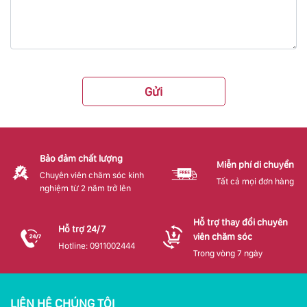
Gửi
Bảo đảm chất lượng
Miễn phí di chuyển
Chuyên viên chăm sóc kinh
Tất cả mọi đơn hàng
nghiệm từ 2 năm trở lên
Hỗ trợ thay đổi chuyên
Hỗ trợ 24/7
viên chăm sóc
Hotline: 0911002444
Trong vòng 7 ngày
LIÊN HỆ CHÚNG TÔI