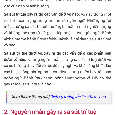
vực của não bị ảnh hưởng.
Sa sút trí tuệ xảy ra do các vấn đề ở vỏ não
. Vỏ não đóng một
vai trò quan trọng trong trí nhớ và ngôn ngữ. Những người
mắc chứng sa sút trí tuệ thường bị mất trí nhớ nghiêm trọng
và không thể nhớ từ để giao tiếp hoặc hiểu ngôn ngữ. Bệnh
Alzheimer và bệnh Creutzfeldt-Jakob là hai dạng sa sút trí tuệ
vỏ não.
Sa sút trí tuệ dưới vỏ, xảy ra do các vấn đề ở các phần bên
dưới vỏ não.
Những người mắc chứng sa sút trí tuệ dưới vỏ
có xu hướng thay đổi về tốc độ suy nghĩ và khả năng khởi đầu
các hoạt động nhưng họ ít có triệu chứng quên hay rối loạn
ngôn ngữ. Bệnh Parkinson, bệnh Huntington và HIV có thể
gây ra loại sa sút trí tuệ này.
Xem thêm
: [Bảng giá]
Dịch vụ thông tắc tia sữa tại nhà
2. Nguyên nhân gây ra sa sút trí tuệ