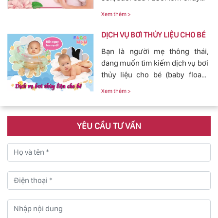
chuyện massage và tắm cho
nghiệp, Dịch Vụ Hoàn Hảo,
con yêu của mình.
Xem thêm >
mang đến sự an toàn, cảm giác
yên tâm cho mẹ và bé.
DỊCH VỤ BƠI THỦY LIỆU CHO BÉ
Bạn là người mẹ thông thái,
đang muốn tìm kiếm dịch vụ bơi
thủy liệu cho bé (baby fload)
đảm bảo uy tín và chất lượng.
Xem thêm >
YÊU CẦU TƯ VẤN