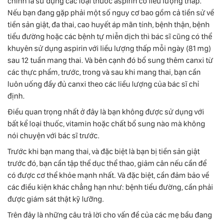
chính là sử dụng các loại thuốc aspirin có liều lượng thấp.
Nếu bạn đang gặp phải một số nguy cơ bao gồm cả tiền sử về
tiền sản giật, đa thai, cao huyết áp mãn tính, bệnh thận, bệnh
tiểu đường hoặc các bệnh tự miễn dịch thì bác sĩ cũng có thể
khuyên sử dụng aspirin với liều lượng thấp mỗi ngày (81 mg)
sau 12 tuần mang thai. Và bên cạnh đó bổ sung thêm canxi từ
các thực phẩm, trước, trong và sau khi mang thai, bạn cần
luôn uống đầy đủ canxi theo các liều lượng của bác sĩ chỉ
định.
Điều quan trọng nhất ở đây là bạn không được sử dụng với
bất kể loại thuốc, vitamin hoặc chất bổ sung nào mà không
nói chuyện với bác sĩ trước.
Trước khi bạn mang thai, và đặc biệt là bạn bị tiền sản giật
trước đó, bạn cần tập thể dục thể thao, giảm cân nếu cần để
có được cơ thể khỏe mạnh nhất. Và đặc biệt, cần đảm bảo về
các điều kiện khác chẳng hạn như: bệnh tiểu đường, cần phải
được giám sát thật kỹ lưỡng.
Trên đây là những câu trả lời cho vấn đề của các mẹ bầu đang