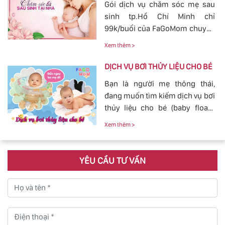
Gói dịch vụ chăm sóc mẹ sau
FaGoMom cung cấp tới các mẹ
sinh tp.Hồ Chí Minh chỉ
không cần phải lo nghĩ về
99k/buổi của FaGoMom chuyên
chuyện massage và tắm cho
nghiệp, Dịch Vụ Hoàn Hảo,
con yêu của mình.
Xem thêm >
mang đến sự an toàn, cảm giác
yên tâm cho mẹ và bé.
DỊCH VỤ BƠI THỦY LIỆU CHO BÉ
Bạn là người mẹ thông thái,
đang muốn tìm kiếm dịch vụ bơi
thủy liệu cho bé (baby fload)
đảm bảo uy tín và chất lượng.
Xem thêm >
YÊU CẦU TƯ VẤN