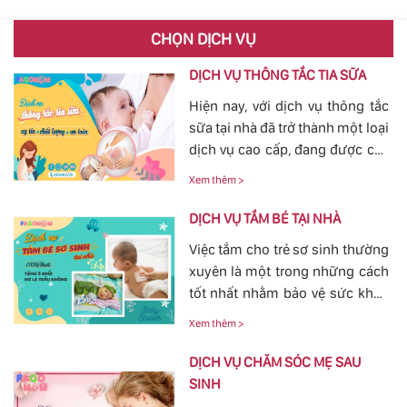
CHỌN DỊCH VỤ
DỊCH VỤ THÔNG TẮC TIA SỮA
Hiện nay, với dịch vụ thông tắc
sữa tại nhà đã trở thành một loại
dịch vụ cao cấp, đang được các
mẹ đặc biệt quan tâm, bởi tình
Xem thêm >
trạng tắc tia sữa sau sinh khá
phổ biến. Với việc thông tắc tia
DỊCH VỤ TẮM BÉ TẠI NHÀ
sữa sẽ giúp các mẹ nhanh
Việc tắm cho trẻ sơ sinh thường
chóng thông tia sữa, giảm bớt
xuyên là một trong những cách
các cơn đau cương cứng tại
tốt nhất nhằm bảo vệ sức khỏe
vùng bầu vú, đảm bảo cho
cho bé yêu tránh khỏi các nguy
nguồn sữa về đều cho bé bú.
Xem thêm >
hiểm ở bên ngoài tác động vào.
Bởi vậy, nhu cầu tắm cho trẻ sơ
DỊCH VỤ CHĂM SÓC MẸ SAU
sinh ngày càn lớn, với dịch vụ
SINH
tắm cho trẻ sơ sinh tại của