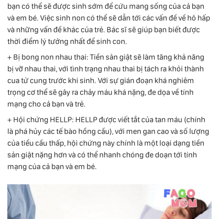
bạn có thể sẽ được sinh sớm để cứu mang sống của cả bạn
và em bé. Việc sinh non có thể sẽ dẫn tới các vấn đề về hô hấp
và những vấn đề khác của trẻ. Bác sĩ sẽ giúp bạn biết được
thời điểm lý tưởng nhất để sinh con.
+ Bị bong non nhau thai: Tiền sản giật sẽ làm tăng khả năng
bị vỡ nhau thai, với tình trạng nhau thai bị tách ra khỏi thành
cua tử cung trước khi sinh. Với sự gián đoạn khá nghiêm
trọng cơ thể sẽ gây ra chảy máu khá nặng, đe dọa về tính
mạng cho cả bạn và trẻ.
+ Hội chứng HELLP: HELLP được viết tắt của tan máu (chính
là phá hủy các tế bào hồng cầu), với men gan cao và số lượng
của tiểu cầu thấp, hội chứng này chính là một loại dạng tiền
sản giật nặng hơn và có thể nhanh chóng đe doạn tới tính
mạng của cả bạn và em bé.