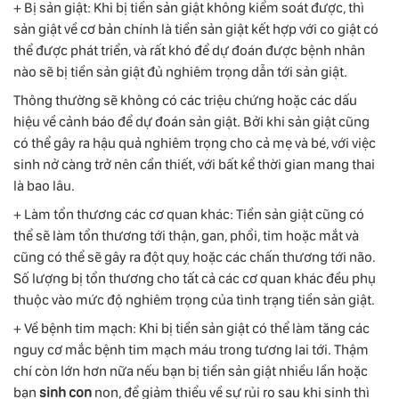
+ Bị sản giật: Khi bị tiền sản giật không kiểm soát được, thì
sản giật về cơ bản chính là tiền sản giật kết hợp với co giật có
thể được phát triển, và rất khó để dự đoán được bệnh nhân
nào sẽ bị tiền sản giật đủ nghiêm trọng dẫn tới sản giật.
Thông thường sẽ không có các triệu chứng hoặc các dấu
hiệu về cảnh báo để dự đoán sản giật. Bởi khi sản giật cũng
có thể gây ra hậu quả nghiêm trọng cho cả mẹ và bé, với việc
sinh nở càng trở nên cần thiết, với bất kể thời gian mang thai
là bao lâu.
+ Làm tổn thương các cơ quan khác: Tiền sản giật cũng có
thể sẽ làm tổn thương tới thận, gan, phổi, tim hoặc mắt và
cũng có thể sẽ gây ra đột quỵ hoặc các chấn thương tới não.
Số lượng bị tổn thương cho tất cả các cơ quan khác đều phụ
thuộc vào mức độ nghiêm trọng của tình trạng tiền sản giật.
+ Về bệnh tim mạch: Khi bị tiền sản giật có thể làm tăng các
nguy cơ mắc bệnh tim mạch máu trong tương lai tới. Thậm
chí còn lớn hơn nữa nếu bạn bị tiền sản giật nhiều lần hoặc
bạn
sinh con
non, để giảm thiểu về sự rủi ro sau khi sinh thì