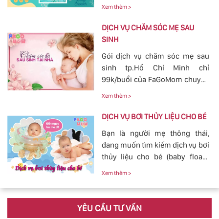
cho bé yêu tránh khỏi các nguy
nguồn sữa về đều cho bé bú.
Xem thêm >
hiểm ở bên ngoài tác động vào.
Bởi vậy, nhu cầu tắm cho trẻ sơ
DỊCH VỤ CHĂM SÓC MẸ SAU
sinh ngày càn lớn, với dịch vụ
SINH
tắm cho trẻ sơ sinh tại của
Gói dịch vụ chăm sóc mẹ sau
FaGoMom cung cấp tới các mẹ
sinh tp.Hồ Chí Minh chỉ
không cần phải lo nghĩ về
99k/buổi của FaGoMom chuyên
chuyện massage và tắm cho
nghiệp, Dịch Vụ Hoàn Hảo,
con yêu của mình.
Xem thêm >
mang đến sự an toàn, cảm giác
yên tâm cho mẹ và bé.
DỊCH VỤ BƠI THỦY LIỆU CHO BÉ
Bạn là người mẹ thông thái,
đang muốn tìm kiếm dịch vụ bơi
thủy liệu cho bé (baby fload)
đảm bảo uy tín và chất lượng.
Xem thêm >
YÊU CẦU TƯ VẤN