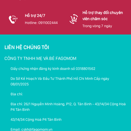
Hỗ trợ thay đổi chuyên
Hỗ trợ 24/7
viên chăm sóc
Hotline: 0911002444
Trong vòng 7 ngày
LIÊN HỆ CHÚNG TÔI
CÔNG TY TNHH MẸ VÀ BÉ FAGOMOM
Giấy chứng nhận đăng ký kinh doanh số 0318801562
Do Sở Kế Hoạch Và Đầu Tư Thành Phố Hồ Chí Minh Cấp ngày
08/01/2025
Địa chỉ:
Địa chỉ: 26/1 Nguyễn Minh Hoàng, P12, Q. Tân Bình - 43/14/34 Cộng Hoà
P4 Tân Bình
43/14/34 Cộng Hoà P4 Tân Bình
Email: cskh@fagomom.vn