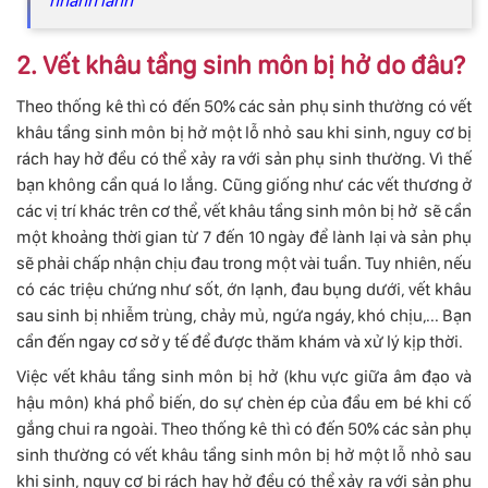
nhanh lành
2. Vết khâu tầng sinh môn bị hở do đâu?
Theo thống kê thì có đến 50% các sản phụ sinh thường có vết
khâu tầng sinh môn bị hở một lỗ nhỏ sau khi sinh, nguy cơ bị
rách hay hở đều có thể xảy ra với sản phụ sinh thường. Vì thế
bạn không cần quá lo lắng. Cũng giống như các vết thương ở
các vị trí khác trên cơ thể, vết khâu tầng sinh môn bị hở sẽ cần
một khoảng thời gian từ 7 đến 10 ngày để lành lại và sản phụ
sẽ phải chấp nhận chịu đau trong một vài tuần. Tuy nhiên, nếu
có các triệu chứng như sốt, ớn lạnh, đau bụng dưới, vết khâu
sau sinh bị nhiễm trùng, chảy mủ, ngứa ngáy, khó chịu,... Bạn
cần đến ngay cơ sở y tế để được thăm khám và xử lý kịp thời.
Việc
vết khâu tầng sinh môn bị hở (khu vực giữa âm đạo và
hậu môn) khá phổ biến, do sự chèn ép của đầu em bé khi cố
gắng chui ra ngoài. Theo thống kê thì có đến 50% các sản phụ
sinh thường có vết khâu tầng sinh môn bị hở một lỗ nhỏ sau
khi sinh, nguy cơ bị rách hay hở đều có thể xảy ra với sản phụ