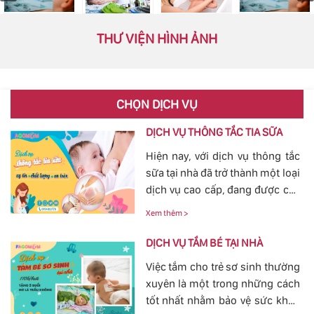
THƯ VIỆN HÌNH ẢNH
CHỌN DỊCH VỤ
DỊCH VỤ THÔNG TẮC TIA SỮA
Hiện nay, với dịch vụ thông tắc
sữa tại nhà đã trở thành một loại
dịch vụ cao cấp, đang được các
mẹ đặc biệt quan tâm, bởi tình
Xem thêm >
trạng tắc tia sữa sau sinh khá
phổ biến. Với việc thông tắc tia
DỊCH VỤ TẮM BÉ TẠI NHÀ
sữa sẽ giúp các mẹ nhanh
Việc tắm cho trẻ sơ sinh thường
chóng thông tia sữa, giảm bớt
xuyên là một trong những cách
các cơn đau cương cứng tại
tốt nhất nhằm bảo vệ sức khỏe
vùng bầu vú, đảm bảo cho