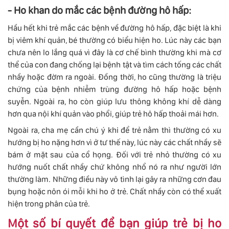
- Ho khan do mắc các bệnh đường hô hấp:
Hầu hết khi trẻ mắc các bệnh về đường hô hấp, đặc biệt là khi
bị viêm khí quản, bé thường có biểu hiện ho. Lúc này các bạn
chưa nên lo lắng quá vì đây là cơ chế bình thường khi mà cơ
thể của con đang chống lại bệnh tật và tìm cách tống các chất
nhầy hoặc đờm ra ngoài. Đồng thời, ho cũng thường là triệu
chứng của bệnh nhiễm trùng đường hô hấp hoặc bệnh
suyễn. Ngoài ra, ho còn giúp lưu thông không khí dễ dàng
hơn qua nội khí quản vào phổi, giúp trẻ hô hấp thoải mái hơn.
Ngoài ra, cha mẹ cần chú ý khi để trẻ nằm thì thường có xu
hướng bị ho nặng hơn vì ở tư thế này, lúc này các chất nhầy sẽ
bám ở mặt sau của cổ họng. Đối với trẻ nhỏ thường có xu
hướng nuốt chất nhầy chứ không nhổ nó ra như người lớn
thường làm. Những điều này vô tình lại gây ra những cơn đau
bụng hoặc nôn ói mỗi khi ho ở trẻ. Chất nhầy còn có thể xuất
hiện trong phân của trẻ.
Một số bí quyết để bạn giúp trẻ bị ho