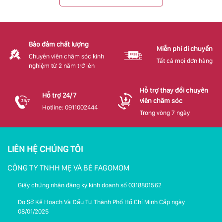
Bảo đảm chất lượng
Miễn phí di chuyển
Chuyên viên chăm sóc kinh
Tất cả mọi đơn hàng
nghiệm từ 2 năm trở lên
Hỗ trợ thay đổi chuyên
Hỗ trợ 24/7
viên chăm sóc
Hotline: 0911002444
Trong vòng 7 ngày
LIÊN HỆ CHÚNG TÔI
CÔNG TY TNHH MẸ VÀ BÉ FAGOMOM
Giấy chứng nhận đăng ký kinh doanh số 0318801562
Do Sở Kế Hoạch Và Đầu Tư Thành Phố Hồ Chí Minh Cấp ngày
08/01/2025