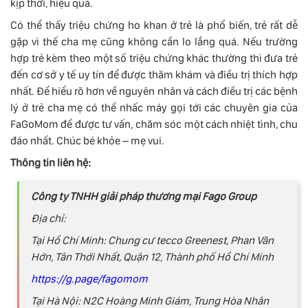
kịp thời, hiệu quả.
Có thể thấy triệu chứng ho khan ở trẻ là phổ biến, trẻ rất dễ
gặp vì thế cha mẹ cũng không cần lo lắng quá. Nếu trường
hợp trẻ kèm theo một số triệu chứng khác thường thì đưa trẻ
đến cơ sở y tế uy tín để được thăm khám và điều trị thích hợp
nhất. Để hiểu rõ hơn về nguyên nhân và cách điều trị các bệnh
lý ở trẻ cha mẹ có thể nhấc máy gọi tới các chuyên gia của
FaGoMom để được tư vấn, chăm sóc một cách nhiệt tình, chu
đáo nhất. Chúc bé khỏe – mẹ vui.
Thông tin liên hệ:
Công ty TNHH giải pháp thương mại Fago Group
Địa chỉ:
Tại Hồ Chí Minh: Chung cư tecco Greenest, Phan Văn
Hớn, Tân Thới Nhất, Quận 12, Thành phố Hồ Chí Minh
https://g.page/fagomom
Tại Hà Nội: N2C Hoàng Minh Giám, Trung Hòa Nhân