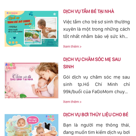
trạng tắc tia sữa sau sinh khá
phổ biến. Với việc thông tắc tia
DỊCH VỤ TẮM BÉ TẠI NHÀ
sữa sẽ giúp các mẹ nhanh
Việc tắm cho trẻ sơ sinh thường
chóng thông tia sữa, giảm bớt
xuyên là một trong những cách
các cơn đau cương cứng tại
tốt nhất nhằm bảo vệ sức khỏe
vùng bầu vú, đảm bảo cho
cho bé yêu tránh khỏi các nguy
nguồn sữa về đều cho bé bú.
Xem thêm >
hiểm ở bên ngoài tác động vào.
Bởi vậy, nhu cầu tắm cho trẻ sơ
DỊCH VỤ CHĂM SÓC MẸ SAU
sinh ngày càn lớn, với dịch vụ
SINH
tắm cho trẻ sơ sinh tại của
Gói dịch vụ chăm sóc mẹ sau
FaGoMom cung cấp tới các mẹ
sinh tp.Hồ Chí Minh chỉ
không cần phải lo nghĩ về
99k/buổi của FaGoMom chuyên
chuyện massage và tắm cho
nghiệp, Dịch Vụ Hoàn Hảo,
con yêu của mình.
Xem thêm >
mang đến sự an toàn, cảm giác
yên tâm cho mẹ và bé.
DỊCH VỤ BƠI THỦY LIỆU CHO BÉ
Bạn là người mẹ thông thái,
đang muốn tìm kiếm dịch vụ bơi