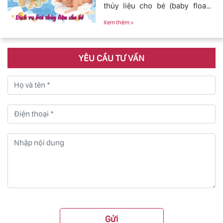
thủy liệu cho bé (baby fload)
đảm bảo uy tín và chất lượng.
Xem thêm >
YÊU CẦU TƯ VẤN
Gửi