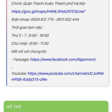
Chính, Quận Thanh Xuân, Thành phố Hà Nội
https://goo.gl/maps/H4ML5FeAZ97C6zne7
Điện thoại: 0934 812 773 - 0911 002 444
Thời gian làm việc:
Thứ 2 - 7 : 8:00 - 18:00
Chủ nhật : 8:00 - 11:30
Kết nối với chúng tôi:
- Fanpage:
https://www.facebook.com/fagomom/
-
Youtube:
https://www.youtube.com/channel/UCJxRNk
HP5B-lEa5jO73-URw
HỖ TRỢ