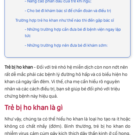
- Nâng cao phần đầu của trẻ khi ngủ;
- Cho bé đi khám bác sĩ để chẩn đoán và điều trị
Trường hợp trẻ ho khan như thế nào thì đến gặp bác sĩ
- Những trường hợp cần đưa bé đi bệnh viện ngay lập
tức
- Những trường hợp nên đưa bé đi khám sớm:
Trẻ bị ho khan
- Đối với trẻ nhỏ hệ miễn dịch còn non nớt nên
rất dễ mắc phải các bệnh lý đường hô hấp và có biểu hiện ho
khan cả ngày lẫn đêm. Vì thế, cha mẹ cần hiểu rõ nguyên
nhân và các cách điều trị, bạn sẽ giúp bé đối phó với triệu
chứng bệnh này hiệu quả.
Trẻ bị ho khan là gì
Như vậy, chúng ta có thể hiểu ho khan là loại ho tạo ra ít hoặc
không có chất nhầy (đờm). Bình thường, trẻ bị ho khan do
nhiễm virus cảm cúm gây kích thích dây thần kinh ở cổ họng.