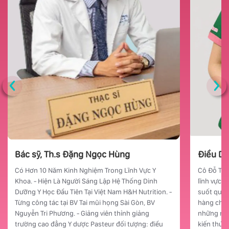
‹
›
Bác sỹ, Th.s
Đặng Ngọc Hùng
Điều D
Có Hơn 10 Năm Kinh Nghiệm Trong Lĩnh Vực Y
Cô Đỗ Thị
Khoa. - Hiện Là Người Sáng Lập Hệ Thống Dinh
lĩnh vực c
Dưỡng Y Học Đầu Tiên Tại Việt Nam H&H Nutrition. -
suốt quá 
Từng công tác tại BV Tai mũi họng Sài Gòn, BV
hàng chục
Nguyễn Tri Phương. - Giảng viên thỉnh giảng
những ngà
trường cao đẳng Y dược Pasteur đối tượng: điều
kiến thức ch