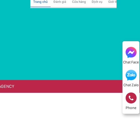
Chat Face
Chat Zalo
AGENCY
Phone