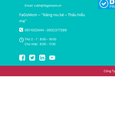
Email: cskh@fagomom.vn
FaGoMom – “Nâng niu bé – Thấu hiểu
mẹ”
0911002444
0932377389
-
Thứ 2 - 7 : 8:00 - 18:00
Chủ nhật : 8:00 - 11:30
Công Ty