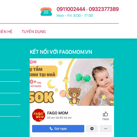
0911002444
0932377389
-
Mon - Fri: 8:00 - 17:00
LIÊN HỆ
TUYỂN DỤNG
KẾT NỐI VỚI FAGOMOM.VN