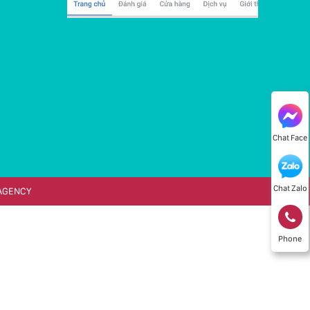
Chat Face
Chat Zalo
AGENCY
Phone