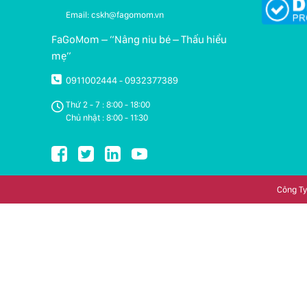
Email: cskh@fagomom.vn
FaGoMom – “Nâng niu bé – Thấu hiểu
mẹ”
0911002444
0932377389
-
Thứ 2 - 7 : 8:00 - 18:00
Chủ nhật : 8:00 - 11:30
Công Ty