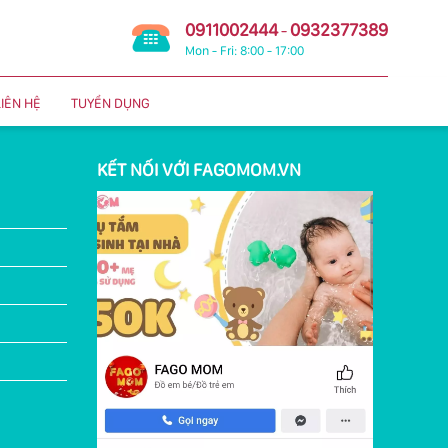
0911002444
0932377389
-
Mon - Fri: 8:00 - 17:00
LIÊN HỆ
TUYỂN DỤNG
KẾT NỐI VỚI FAGOMOM.VN