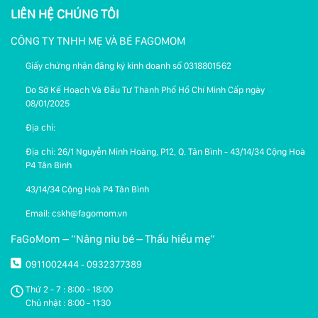
LIÊN HỆ CHÚNG TÔI
CÔNG TY TNHH MẸ VÀ BÉ FAGOMOM
Giấy chứng nhận đăng ký kinh doanh số 0318801562
Do Sở Kế Hoạch Và Đầu Tư Thành Phố Hồ Chí Minh Cấp ngày
08/01/2025
Địa chỉ:
Địa chỉ: 26/1 Nguyễn Minh Hoàng, P12, Q. Tân Bình - 43/14/34 Cộng Hoà
P4 Tân Bình
43/14/34 Cộng Hoà P4 Tân Bình
Email: cskh@fagomom.vn
FaGoMom – “Nâng niu bé – Thấu hiểu mẹ”
0911002444
0932377389
-
Thứ 2 - 7 : 8:00 - 18:00
Chủ nhật : 8:00 - 11:30