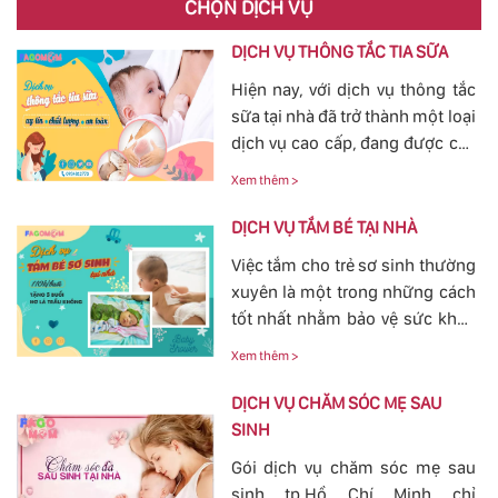
CHỌN DỊCH VỤ
DỊCH VỤ THÔNG TẮC TIA SỮA
Hiện nay, với dịch vụ thông tắc
sữa tại nhà đã trở thành một loại
dịch vụ cao cấp, đang được các
mẹ đặc biệt quan tâm, bởi tình
Xem thêm >
trạng tắc tia sữa sau sinh khá
phổ biến. Với việc thông tắc tia
DỊCH VỤ TẮM BÉ TẠI NHÀ
sữa sẽ giúp các mẹ nhanh
Việc tắm cho trẻ sơ sinh thường
chóng thông tia sữa, giảm bớt
xuyên là một trong những cách
các cơn đau cương cứng tại
tốt nhất nhằm bảo vệ sức khỏe
vùng bầu vú, đảm bảo cho
cho bé yêu tránh khỏi các nguy
nguồn sữa về đều cho bé bú.
Xem thêm >
hiểm ở bên ngoài tác động vào.
Bởi vậy, nhu cầu tắm cho trẻ sơ
DỊCH VỤ CHĂM SÓC MẸ SAU
sinh ngày càn lớn, với dịch vụ
SINH
tắm cho trẻ sơ sinh tại của
Gói dịch vụ chăm sóc mẹ sau
FaGoMom cung cấp tới các mẹ
sinh tp.Hồ Chí Minh chỉ