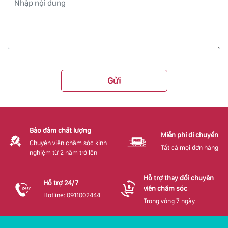
Gửi
Bảo đảm chất lượng
Miễn phí di chuyển
Chuyên viên chăm sóc kinh
Tất cả mọi đơn hàng
nghiệm từ 2 năm trở lên
Hỗ trợ thay đổi chuyên
Hỗ trợ 24/7
viên chăm sóc
Hotline: 0911002444
Trong vòng 7 ngày