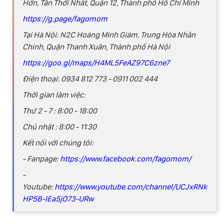
Hớn, Tân Thới Nhất, Quận 12, Thành phố Hồ Chí Minh
https://g.page/fagomom
Tại Hà Nội: N2C Hoàng Minh Giám, Trung Hòa Nhân
Chính, Quận Thanh Xuân, Thành phố Hà Nội
https://goo.gl/maps/H4ML5FeAZ97C6zne7
Điện thoại: 0934 812 773 - 0911 002 444
Thời gian làm việc:
Thứ 2 - 7 : 8:00 - 18:00
Chủ nhật : 8:00 - 11:30
Kết nối với chúng tôi:
- Fanpage:
https://www.facebook.com/fagomom/
-
Youtube:
https://www.youtube.com/channel/UCJxRNk
HP5B-lEa5jO73-URw