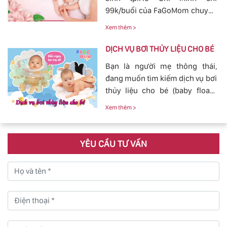
không cần phải lo nghĩ về
99k/buổi của FaGoMom chuyên
chuyện massage và tắm cho
nghiệp, Dịch Vụ Hoàn Hảo,
con yêu của mình.
Xem thêm >
mang đến sự an toàn, cảm giác
yên tâm cho mẹ và bé.
DỊCH VỤ BƠI THỦY LIỆU CHO BÉ
Bạn là người mẹ thông thái,
đang muốn tìm kiếm dịch vụ bơi
thủy liệu cho bé (baby fload)
đảm bảo uy tín và chất lượng.
Xem thêm >
YÊU CẦU TƯ VẤN