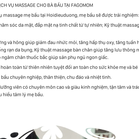
DỊCH VỤ MASSAGE CHO BÀ BẦU TẠI FAGOMOM
 vụ massage mẹ bầu tại Hoidieuduong, mẹ bầu sẽ được trải nghiệm
hăm sóc da mặt, đắp mặt nạ tinh chất từ tự nhiên; Kỹ thuật massag
ưng và hông giúp giảm đau nhức mỏi, tăng hấp thụ oxy, tăng tuần 
ống rạn da bụng, Kỹ thuật massage bàn chân giúp tăng lưu thông 
p ngâm chân thuốc bắc giúp sản phụ ngủ ngon giấc.
oàn toàn từ thiên nhiên tuyệt đối an toàn cho sức khỏe mẹ và bé
bầu chuyên nghiệp, thân thiện, chu đáo và nhiệt tình.
 dưỡng viên có chuyên môn cao và giàu kinh nghiệm, tận tâm và tr
u hiểu tâm lý mẹ bầu.