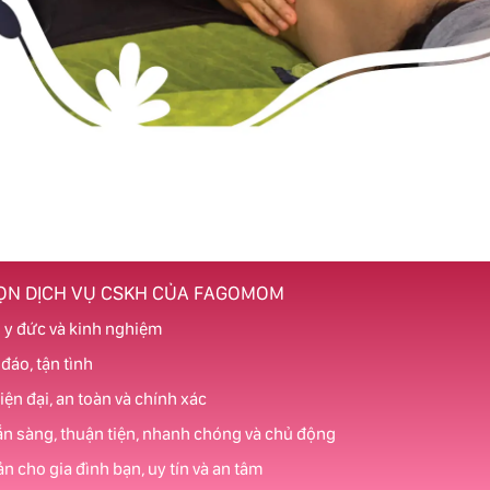
HỌN DỊCH VỤ CSKH CỦA FAGOMOM
 y đức và kinh nghiệm
áo, tận tình
hiện đại, an toàn và chính xác
ẵn sàng, thuận tiện, nhanh chóng và chủ động
ản cho gia đình bạn, uy tín và an tâm