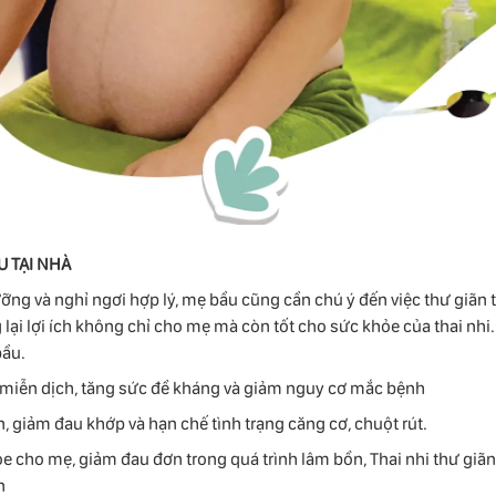
U TẠI NHÀ
ỡng và nghỉ ngơi hợp lý, mẹ bầu cũng cần chú ý đến việc thư giãn 
ại lợi ích không chỉ cho mẹ mà còn tốt cho sức khỏe của thai nhi.
bầu.
g miễn dịch, tăng sức đề kháng và giảm nguy cơ mắc bệnh
n, giảm đau khớp và hạn chế tình trạng căng cơ, chuột rút.
e cho mẹ, giảm đau đơn trong quá trình lâm bồn, Thai nhi thư giãn
n