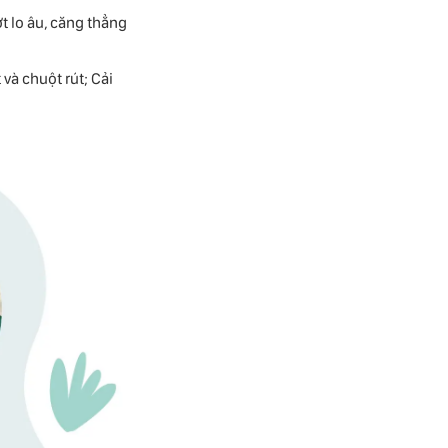
 lo âu, căng thẳng
và chuột rút; Cải