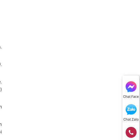
.
.
.
)
Chat Face
n
Chat Zalo
m
i