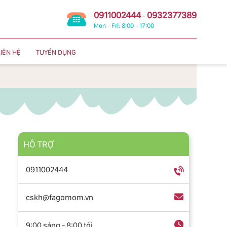
0911002444
0932377389
-
Mon - Fri: 8:00 - 17:00
LIÊN HỆ
TUYỂN DỤNG
HỖ TRỢ
0911002444
cskh@fagomom.vn
9:00 sáng - 8:00 tối