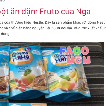
hảo:
bột ăn dặm Fruto của Nga
ga của thương hiệu Nestle. Đây là sản phẩm khác với dòng Nestl
ng và chế biến bằng nguyên liệu 100% nội địa. Và được xuất khẩu r
n dùng.