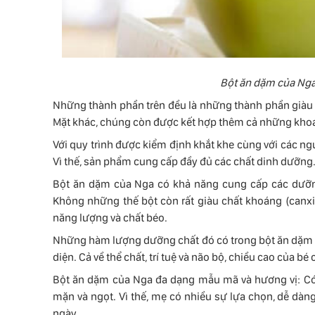
Bột ăn dặm của Nga
Những thành phần trên đều là những thành phần giàu 
Mặt khác, chúng còn được kết hợp thêm cả những khoáng
Với quy trình được kiểm định khắt khe cùng với các ng
Vì thế, sản phẩm cung cấp đầy đủ các chất dinh dưỡng
Bột ăn dặm của Nga có khả năng cung cấp các dưỡn
Không những thế bột còn rất giàu chất khoáng (canxi, m
năng lượng và chất béo.
Những hàm lượng dưỡng chất đó có trong bột ăn dặm c
diện. Cả về thể chất, trí tuệ và não bộ, chiều cao của bé
Bột ăn dặm của Nga đa dạng mẫu mã và hương vị: Có 
mặn và ngọt. Vì thế, mẹ có nhiều sự lựa chọn, dễ d
ngày.