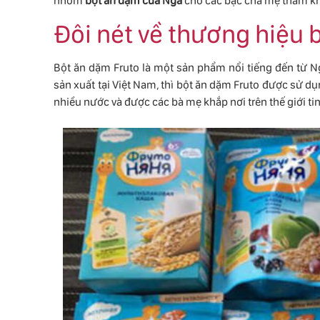
nhóm
bột ăn dặm của Nga
cho các bậc cha mẹ tham k
Đôi nét về thương hiệu 
Bột ăn dặm Fruto là một sản phẩm nổi tiếng đến từ N
sản xuất tại Việt Nam, thì bột ăn dặm Fruto được sử dụ
nhiều nước và được các bà mẹ khắp nơi trên thế giới ti