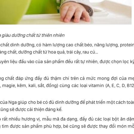
 giàu dưỡng chất từ thiên nhiên
chất dinh dưỡng, có hàm lượng cao chất béo, năng lượng, protein
 chất, dưỡng chất từ hoa quả, trái cây, rau củ…
uyên liệu đầu vào của sản phẩm đều rất tự nhiên, được chọn lọc kỹ
.
g chất đáp ứng đầy đủ thậm chí trên cả mức mong đợi của mẹ
agie, kẽm, kali, sắt, đồng) cùng các loại vitamin (A, E, C, D, B12
ủa Nga giúp cho bé có đủ dinh dưỡng để phát triển một cách toà
 cũng sẽ được cải thiện đáng kể.
rất nhiều hương vị, mẫu mã đa dạng, đầy đủ các loại bột ăn dặ
àng tìm được sản phẩm phù hợp, bé cũng sẽ được thay đổi món mỗ