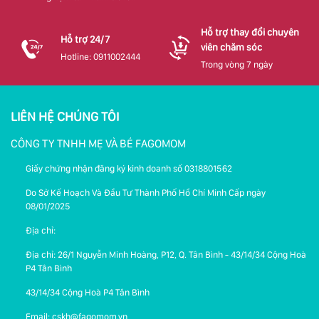
Hỗ trợ thay đổi chuyên
Hỗ trợ 24/7
viên chăm sóc
Hotline: 0911002444
Trong vòng 7 ngày
LIÊN HỆ CHÚNG TÔI
CÔNG TY TNHH MẸ VÀ BÉ FAGOMOM
Giấy chứng nhận đăng ký kinh doanh số 0318801562
Do Sở Kế Hoạch Và Đầu Tư Thành Phố Hồ Chí Minh Cấp ngày
08/01/2025
Địa chỉ:
Địa chỉ: 26/1 Nguyễn Minh Hoàng, P12, Q. Tân Bình - 43/14/34 Cộng Hoà
P4 Tân Bình
43/14/34 Cộng Hoà P4 Tân Bình
Email: cskh@fagomom.vn