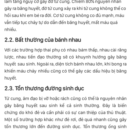
làm tăng nguy cơ gây đờ tử cung. Chiếm 80% nguyên nhân
gây ra băng huyết, đờ tử cung xảy ra khi tử cung không thể co
hồi sau khi em bé ra đời. Cơ tử cung không co đủ mạnh, máu
vẫn tiếp tục chảy tự do dẫn đến băng huyết, mất máu quá
nhiều.
2.2. Bất thường của bánh nhau
Với các trường hợp thai phụ có nhau bám thấp, nhau cài răng
lược, nhau tiền đạo thường sẽ có khuynh hướng gây băng
huyết sau sinh. Ngoài ra, diện tích bánh nhau lớn, khi bong ra
khiến máu chảy nhiều cũng có thể gây các dấu hiệu bị băng
huyết.
2.3. Tổn thương đường sinh dục
Tử cung, âm đạo bị vỡ hoặc rách cũng có thể là nguyên nhân
gây băng huyết sau sinh kể cả sinh thường. Đây là biến
chứng do khó đẻ và cần phải có sự can thiệp của thủ thuật.
Một số trường hợp khác như đẻ rơi, đẻ quá nhanh cũng gây
tổn thương lớn đến đường sinh dục. Tổn thương ống sinh