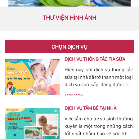
THƯ VIỆN HÌNH ẢNH
CHỌN DỊCH VỤ
DỊCH VỤ THÔNG TẮC TIA SỮA
Hiện nay, với dịch vụ thông tắc
sữa tại nhà đã trở thành một loại
dịch vụ cao cấp, đang được các
mẹ đặc biệt quan tâm, bởi tình
Xem thêm >
trạng tắc tia sữa sau sinh khá
phổ biến. Với việc thông tắc tia
DỊCH VỤ TẮM BÉ TẠI NHÀ
sữa sẽ giúp các mẹ nhanh
Việc tắm cho trẻ sơ sinh thường
chóng thông tia sữa, giảm bớt
xuyên là một trong những cách
các cơn đau cương cứng tại
tốt nhất nhằm bảo vệ sức khỏe
vùng bầu vú, đảm bảo cho