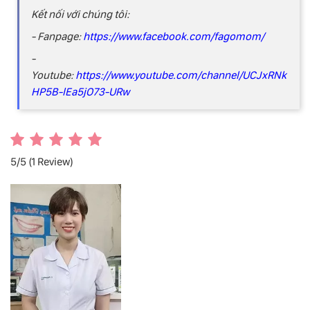
Kết nối với chúng tôi:
- Fanpage:
https://www.facebook.com/fagomom/
-
Youtube:
https://www.youtube.com/channel/UCJxRNk
HP5B-lEa5jO73-URw
5/5
(1 Review)