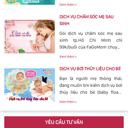
cho bé yêu tránh khỏi các nguy
nguồn sữa về đều cho bé bú.
Xem thêm >
hiểm ở bên ngoài tác động vào.
Bởi vậy, nhu cầu tắm cho trẻ sơ
DỊCH VỤ CHĂM SÓC MẸ SAU
sinh ngày càn lớn, với dịch vụ
SINH
tắm cho trẻ sơ sinh tại của
Gói dịch vụ chăm sóc mẹ sau
FaGoMom cung cấp tới các mẹ
sinh tp.Hồ Chí Minh chỉ
không cần phải lo nghĩ về
99k/buổi của FaGoMom chuyên
chuyện massage và tắm cho
nghiệp, Dịch Vụ Hoàn Hảo,
con yêu của mình.
Xem thêm >
mang đến sự an toàn, cảm giác
yên tâm cho mẹ và bé.
DỊCH VỤ BƠI THỦY LIỆU CHO BÉ
Bạn là người mẹ thông thái,
đang muốn tìm kiếm dịch vụ bơi
thủy liệu cho bé (baby fload)
đảm bảo uy tín và chất lượng.
Xem thêm >
YÊU CẦU TƯ VẤN