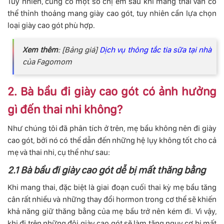
Tuy nhiên, cũng có một số chị em sau khi mang thai vẫn có
thể thỉnh thoảng mang giày cao gót, tuy nhiên cần lựa chọn
loại giày cao gót phù hợp.
Xem thêm
: [Bảng giá]
Dịch vụ thông tắc tia sữa tại nhà
của Fagomom
2. Bà bầu đi giày cao gót có ảnh hưởng
gì đến thai nhi không?
Như chúng tôi đã phân tích ở trên, mẹ bầu không nên đi giày
cao gót, bởi nó có thể dẫn đến những hệ lụy không tốt cho cả
mẹ và thai nhi, cụ thể như sau:
2.1 Bà bầu đi giày cao gót dễ bị mất thăng bằng
Khi mang thai, đặc biệt là giai đoạn cuối thai kỳ mẹ bầu tăng
cân rất nhiều và những thay đổi hormon trong cơ thể sẽ khiến
khả năng giữ thăng bằng của mẹ bầu trở nên kém đi. Vì vậy,
khi đi trên những đôi giày cao gót sẽ làm tăng nguy cơ bị mất