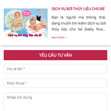
mang đến sự an toàn, cảm giác
yên tâm cho mẹ và bé.
DỊCH VỤ BƠI THỦY LIỆU CHO BÉ
Bạn là người mẹ thông thái,
đang muốn tìm kiếm dịch vụ bơi
thủy liệu cho bé (baby fload)
đảm bảo uy tín và chất lượng.
Xem thêm >
YÊU CẦU TƯ VẤN