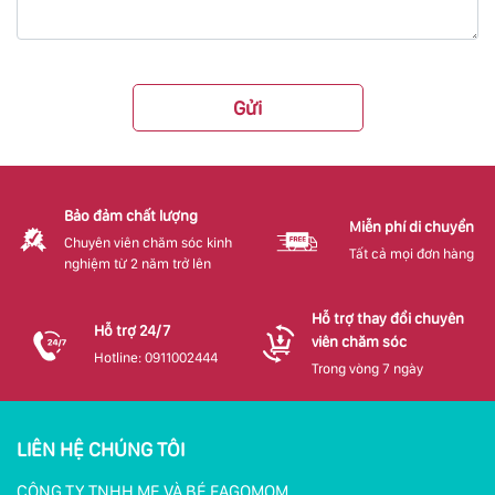
Gửi
Bảo đảm chất lượng
Miễn phí di chuyển
Chuyên viên chăm sóc kinh
Tất cả mọi đơn hàng
nghiệm từ 2 năm trở lên
Hỗ trợ thay đổi chuyên
Hỗ trợ 24/7
viên chăm sóc
Hotline: 0911002444
Trong vòng 7 ngày
LIÊN HỆ CHÚNG TÔI
CÔNG TY TNHH MẸ VÀ BÉ FAGOMOM