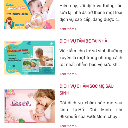
Hiện nay, với dịch vụ thông tắc
sữa tại nhà đã trở thành một loại
dịch vụ cao cấp, đang được các
mẹ đặc biệt quan tâm, bởi tình
Xem thêm >
trạng tắc tia sữa sau sinh khá
phổ biến. Với việc thông tắc tia
DỊCH VỤ TẮM BÉ TẠI NHÀ
sữa sẽ giúp các mẹ nhanh
Việc tắm cho trẻ sơ sinh thường
chóng thông tia sữa, giảm bớt
xuyên là một trong những cách
các cơn đau cương cứng tại
tốt nhất nhằm bảo vệ sức khỏe
vùng bầu vú, đảm bảo cho
cho bé yêu tránh khỏi các nguy
nguồn sữa về đều cho bé bú.
Xem thêm >
hiểm ở bên ngoài tác động vào.
Bởi vậy, nhu cầu tắm cho trẻ sơ
DỊCH VỤ CHĂM SÓC MẸ SAU
sinh ngày càn lớn, với dịch vụ
SINH
tắm cho trẻ sơ sinh tại của
Gói dịch vụ chăm sóc mẹ sau
FaGoMom cung cấp tới các mẹ
sinh tp.Hồ Chí Minh chỉ
không cần phải lo nghĩ về
99k/buổi của FaGoMom chuyên
chuyện massage và tắm cho
nghiệp, Dịch Vụ Hoàn Hảo,
con yêu của mình.
Xem thêm >